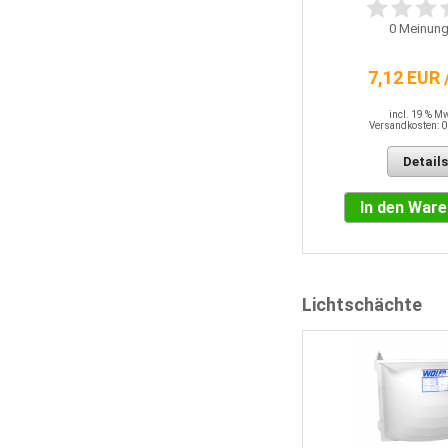
0
Meinung
1,55 EUR / QM
7,12 EUR 
incl. 19 % MwSt.
Versandkosten: 0,00 EUR
incl. 19 % M
Versandkosten: 0
Details
Details
In den Warenkorb
In den War
Lichtschächte