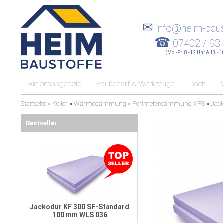
✉
info@heim-baus
☎
07402 / 93
(Mo.-Fr. 8 -12 Uhr & 13 - 
Aktionsangebote
Baubedarf & Werkzeuge
Dach
Startseite
»
Keller
»
Wärmedämmung
»
Perimeterdämmung XPS
»
Jac
Bestseller
Jackodur KF 300 SF-Standard
100 mm WLS 036