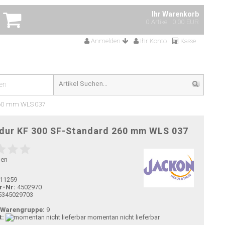
Ihr Warenkorb
0 Artikel
0,00 EUR
Anmelden
Ihr Konto
Kasse
en
260 mm WLS 037
dur KF 300 SF-Standard 260 mm WLS 037
gen
11259
r-Nr:
4502970
5345029703
-Warengruppe:
9
t:
momentan nicht lieferbar