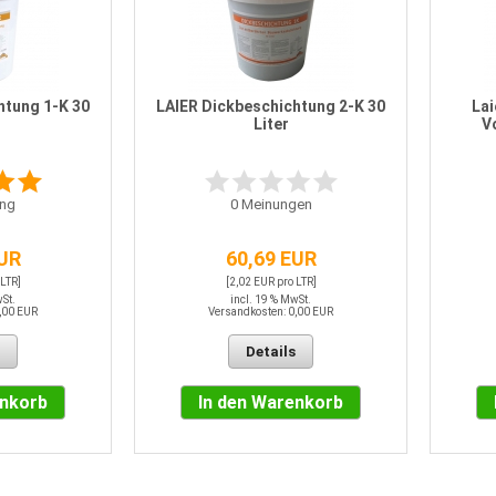
htung 1-K 30
LAIER Dickbeschichtung 2-K 30
Lai
Liter
Vo
ng
0
Meinungen
EUR
60,69 EUR
 LTR]
[2,02 EUR pro LTR]
wSt.
incl. 19 % MwSt.
,00 EUR
Versandkosten: 0,00 EUR
Details
enkorb
In den Warenkorb