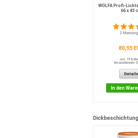
WOLFA Profi-Lichts
66 x 43 
2
Meinung
80,55 
incl. 19 % M
Versandkosten: 0
Details
In den War
Dickbeschichtun