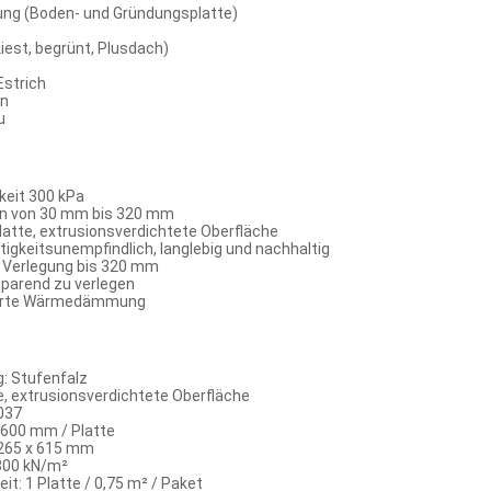
g (Boden- und Gründungsplatte)
est, begrünt, Plusdach)
strich
en
u
keit 300 kPa
n von 30 mm bis 320 mm
latte, extrusionsverdichtete Oberfläche
tigkeitsunempfindlich, langlebig und nachhaltig
e Verlegung bis 320 mm
sparend zu verlegen
hrte Wärmedämmung
: Stufenfalz
e, extrusionsverdichtete Oberfläche
037
600 mm / Platte
1265 x 615 mm
 300 kN/m²
t: 1 Platte / 0,75 m² / Paket