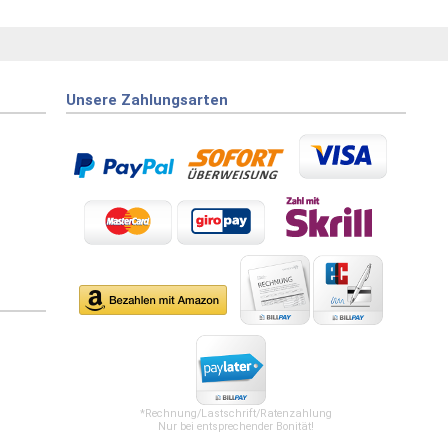
Unsere Zahlungsarten
*Rechnung/Lastschrift/Ratenzahlung
Nur bei entsprechender Bonität!