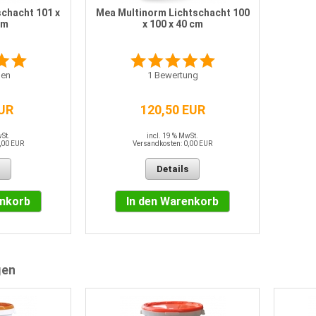
chacht 101 x
Mea Multinorm Lichtschacht 100
cm
x 100 x 40 cm
en
1
Bewertung
EUR
120,50 EUR
wSt.
incl. 19 % MwSt.
,00 EUR
Versandkosten: 0,00 EUR
Details
enkorb
In den Warenkorb
gen