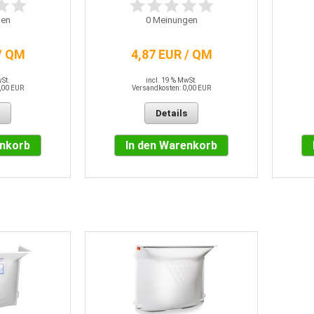
en
0
Meinungen
/ QM
4,87 EUR / QM
wSt.
incl. 19 % MwSt.
,00 EUR
Versandkosten: 0,00 EUR
Details
enkorb
In den Warenkorb