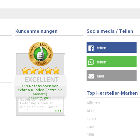
Kundenmeinungen
Socialmedia / Teilen
teilen
teilen
mail
EXCELLENT
119 Rezensionen von
echten Kunden (letzte 12
Top Hersteller-Marken
Monate)
gesamt: 3909
Super schnelle
Allform
Lieferung. Genauso
wie es sein soll! Gerne
Atlas
wieder wenn ich was
brauche.
Isover
Laier
Mea