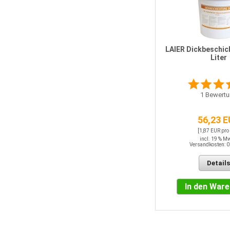
LAIER Dickbeschic
Liter
1
Bewertu
56,23 
[1,87 EUR pro
incl. 19 % M
Versandkosten: 0
Details
In den War