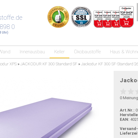
toffe.de
 898 0
18 Uhr)
Wand
Innenausbau
Keller
Ökobaustoffe
Haus & Wohn
kodur XPS
»
JACKODUR KF 300 Standard SF
»
Jackodur KF 300 SF-Standard 
Jacko
0
Meinun
Art.Nr.:
0
Herstelle
EAN:
402
Versand
Lieferzei