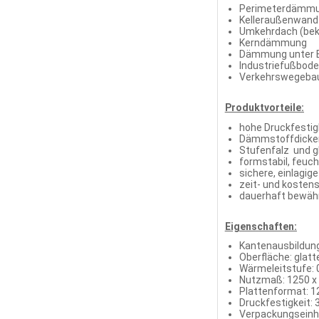
Perimeterdämmun
Kelleraußenwand
Umkehrdach (beki
Kerndämmung
Dämmung unter E
Industriefußbod
Verkehrswegeba
Produktvorteile:
hohe Druckfestig
Dämmstoffdicke
Stufenfalz und g
formstabil, feuch
sichere, einlagig
zeit- und kosten
dauerhaft bewä
Eigenschaften:
Kantenausbildung
Oberfläche: glatt
Wärmeleitstufe: 
Nutzmaß: 1250 x 
Plattenformat: 
Druckfestigkeit:
Verpackungseinhei