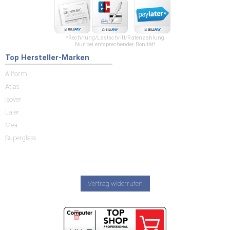
*Rechnung/Lastschrift/Ratenzahlung
Nur bei entsprechender Bonität!
Top Hersteller-Marken
Allform
Atlas
Isover
Laier
Mea
Superglass
Vertrag widerrufen