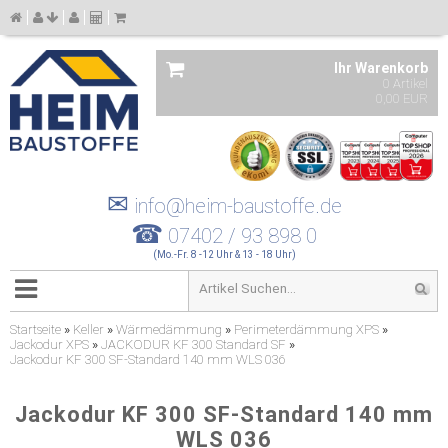
Ihr Warenkorb
0 Artikel
0,00 EUR
✉
info@heim-baustoffe.de
☎
07402 / 93 898 0
(Mo.-Fr. 8 -12 Uhr & 13 - 18 Uhr)
Startseite
»
Keller
»
Wärmedämmung
»
Perimeterdämmung XPS
»
Jackodur XPS
»
JACKODUR KF 300 Standard SF
»
Jackodur KF 300 SF-Standard 140 mm WLS 036
Jackodur KF 300 SF-Standard 140 mm
WLS 036