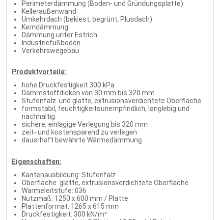
Perimeterdämmung (Boden- und Gründungsplatte)
Kelleraußenwand
Umkehrdach (bekiest, begrünt, Plusdach)
Kerndämmung
Dämmung unter Estrich
Industriefußboden
Verkehrswegebau
Produktvorteile:
hohe Druckfestigkeit 300 kPa
Dämmstoffdicken von 30 mm bis 320 mm
Stufenfalz und glatte, extrusionsverdichtete Oberfläche
formstabil, feuchtigkeitsunempfindlich, langlebig und
nachhaltig
sichere, einlagige Verlegung bis 320 mm
zeit- und kostensparend zu verlegen
dauerhaft bewährte Wärmedämmung
Eigenschaften:
Kantenausbildung: Stufenfalz
Oberfläche: glatte, extrusionsverdichtete Oberfläche
Wärmeleitstufe: 036
Nutzmaß: 1250 x 600 mm / Platte
Plattenformat: 1265 x 615 mm
Druckfestigkeit: 300 kN/m²