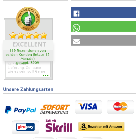
EXCELLENT
119 Rezensionen von
echten Kunden (letzte 12
Monate)
gesamt: 3909
Super schnelle
Lieferung. Genauso
wie es sein soll! Gerne
wieder wenn ich was
brauche.
Unsere Zahlungsarten