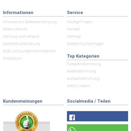
Informationen
Service
Hinweise zur Batterieentsorgung
Häufige Fragen
Widerrufsrecht
Kontakt
Zahlung und Versand
Sitemap
Datenschutzerklärung
Beliebte Suchanfragen
AGB und Kundeninformationen
Top Kategorien
Impressum
Fassadendämmung
Bodendämmung
Aufdachdämmung
WAKÜ Leitern
Kundenmeinungen
Socialmedia / Teilen