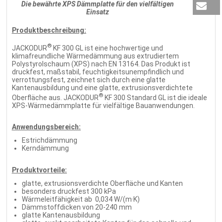
Die bewährte XPS Dämmplatte für den vielfältigen
Einsatz
Produktbeschreibung:
®
JACKODUR
KF 300 GL ist eine hochwertige und
klimafreundliche Wärmedämmung aus extrudiertem
Polystyrolschaum (XPS) nach EN 13164. Das Produkt ist
druckfest, maßstabil, feuchtigkeitsunempfindlich und
verrottungsfest, zeichnet sich durch eine glatte
Kantenausbildung und eine glatte, extrusionsverdichtete
®
Oberfläche aus. JACKODUR
KF 300 Standard GL ist die ideale
XPS-Wärmedämmplatte für vielfältige Bauanwendungen.
Anwendungsbereich:
Estrichdämmung
Kerndämmung
Produktvorteile:
glatte, extrusionsverdichte Oberfläche und Kanten
besonders druckfest 300 kPa
Wärmeleitfähigkeit ab 0,034 W/(m·K)
Dämmstoffdicken von 20-240 mm
glatte Kantenausbildung