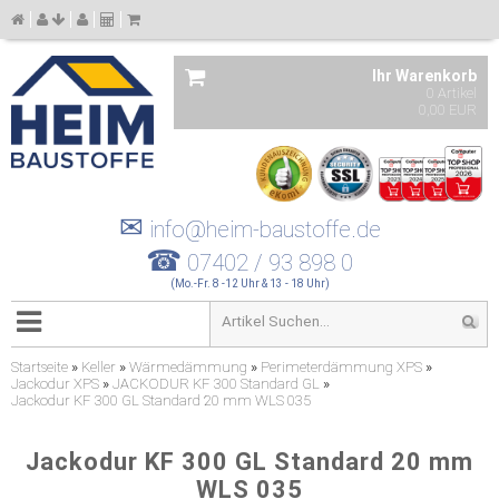
Ihr Warenkorb
0 Artikel
0,00 EUR
✉
info@heim-baustoffe.de
☎
07402 / 93 898 0
(Mo.-Fr. 8 -12 Uhr & 13 - 18 Uhr)
Startseite
»
Keller
»
Wärmedämmung
»
Perimeterdämmung XPS
»
Jackodur XPS
»
JACKODUR KF 300 Standard GL
»
Jackodur KF 300 GL Standard 20 mm WLS 035
Jackodur KF 300 GL Standard 20 mm
WLS 035