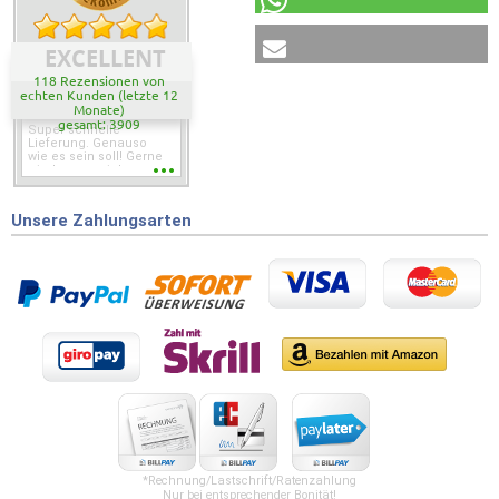
EXCELLENT
118 Rezensionen von
echten Kunden (letzte 12
Monate)
gesamt: 3909
Super schnelle
Lieferung. Genauso
wie es sein soll! Gerne
wieder wenn ich was
brauche.
Unsere Zahlungsarten
*Rechnung/Lastschrift/Ratenzahlung
Nur bei entsprechender Bonität!