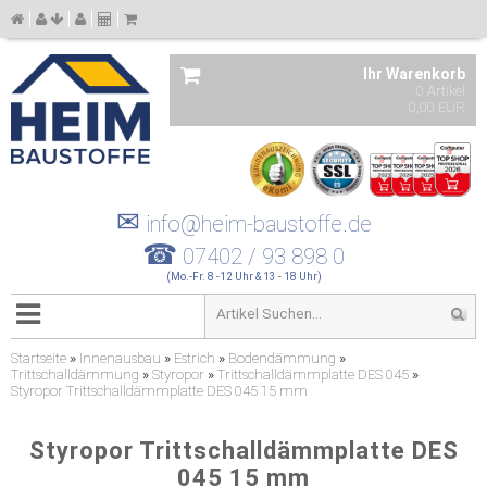
Ihr Warenkorb
0 Artikel
0,00 EUR
✉
info@heim-baustoffe.de
☎
07402 / 93 898 0
(Mo.-Fr. 8 -12 Uhr & 13 - 18 Uhr)
Startseite
»
Innenausbau
»
Estrich
»
Bodendämmung
»
Trittschalldämmung
»
Styropor
»
Trittschalldämmplatte DES 045
»
Styropor Trittschalldämmplatte DES 045 15 mm
Styropor Trittschalldämmplatte DES
045 15 mm