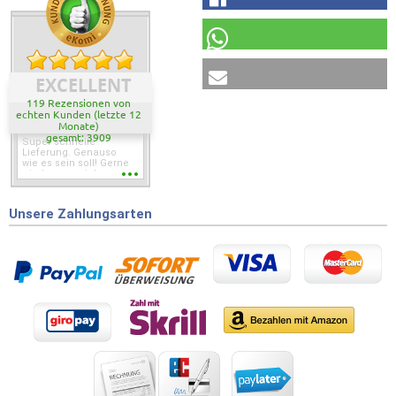
EXCELLENT
119 Rezensionen von
echten Kunden (letzte 12
Monate)
gesamt: 3909
Super schnelle
Lieferung. Genauso
wie es sein soll! Gerne
wieder wenn ich was
brauche.
Unsere Zahlungsarten