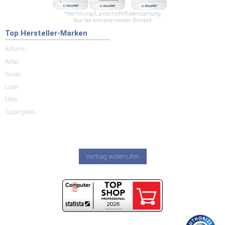
*Rechnung/Lastschrift/Ratenzahlung
Nur bei entsprechender Bonität!
Top Hersteller-Marken
Allform
Atlas
Isover
Laier
Mea
Superglass
Vertrag widerrufen