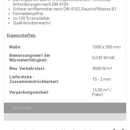
Anforderungen nach DIN 4109
Schwer entflammbar nach DIN 4102, Baustoffklasse B1
Formaldehydfrei
zu 100 % recyclebar
Qualitätsüberwacht
Eigenschaften:
Maße:
1000 x 500 mm
Bemessungswert der
0,045 W/mK
Wärmeleitfähigkeit:
Max. Verkehrslast:
4000 N/m²
Lieferdicke -
15 - 2 mm
Zuasammendrückbarkeit:
15,00 m² /
Verpackungseinheit:
Paket
Meinungen