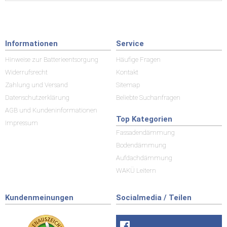
Informationen
Service
Hinweise zur Batterieentsorgung
Häufige Fragen
Widerrufsrecht
Kontakt
Zahlung und Versand
Sitemap
Datenschutzerklärung
Beliebte Suchanfragen
AGB und Kundeninformationen
Top Kategorien
Impressum
Fassadendämmung
Bodendämmung
Aufdachdämmung
WAKÜ Leitern
Kundenmeinungen
Socialmedia / Teilen