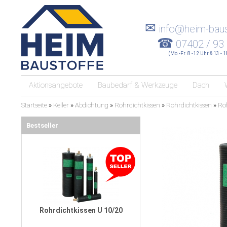
✉
info@heim-baus
☎
07402 / 93
(Mo.-Fr. 8 -12 Uhr & 13 - 
Aktionsangebote
Baubedarf & Werkzeuge
Dach
Startseite
»
Keller
»
Abdichtung
»
Rohrdichtkissen
»
Rohrdichtkissen
»
Roh
Bestseller
Rohrdichtkissen U 10/20