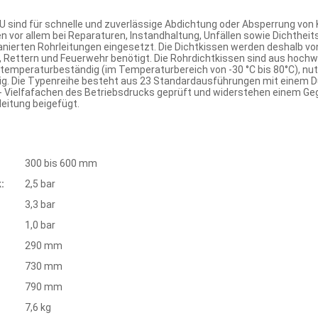
 U sind für schnelle und zuverlässige Abdichtung oder Absperrung vo
n vor allem bei Reparaturen, Instandhaltung, Unfällen sowie Dichthei
anierten Rohrleitungen eingesetzt. Die Dichtkissen werden deshalb 
, Rettern und Feuerwehr benötigt. Die Rohrdichtkissen sind aus hoch
d temperaturbeständig (im Temperaturbereich von -30 °C bis 80°C), n
g. Die Typenreihe besteht aus 23 Standardausführungen mit einem 
- Vielfafachen des Betriebsdrucks geprüft und widerstehen einem Geg
eitung beigefügt.
:
300 bis 600 mm
:
2,5 bar
3,3 bar
1,0 bar
290 mm
730 mm
790 mm
7,6 kg