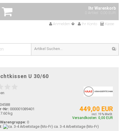
Ihr Warenkorb
0 Artikel
0,00 EUR
Anmelden
Ihr Konto
Kasse
en
chtkissen U 30/60
gen
04588
449,00 EUR
r-Nr:
000001089401
7.60 kg
incl. 19 % MwSt.
Versandkosten: 0,00 EUR
-Warengruppe:
0
t:
ca. 3-4 Arbeitstage (Mo-Fr)