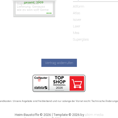
gesamt: 3909
Super schnelle
Allform
Lieferung. Genauso
wie es sein soll! Gerne
Atlas
wieder wenn ich was
brauche.
Isover
Laier
Mea
Superglass
Vertrag widerrufen
rsandkosten. Unsere Angebote sind freibleibend und nur solange der Vorrat reicht. Technische Änderun
Heim-Baustoffe © 2026
Template © 2026 by
alkim media