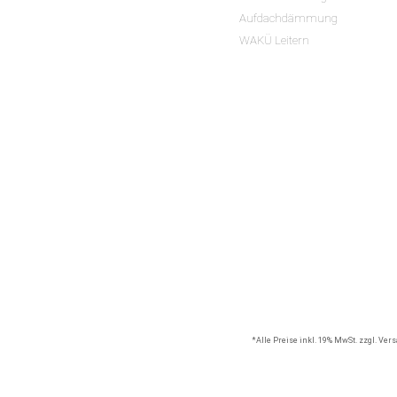
Aufdachdämmung
WAKÜ Leitern
*Alle Preise inkl. 19% MwSt. zzgl. Ve