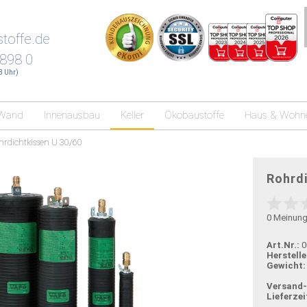
toffe.de
 898 0
18 Uhr)
Wand
Innenausbau
Keller
Ökobaustoffe
Haus & Wohn
rdichtkissen U 30/60
Rohrdi
0
Meinun
Art.Nr.:
0
Herstelle
Gewicht:
Versand
Lieferzei