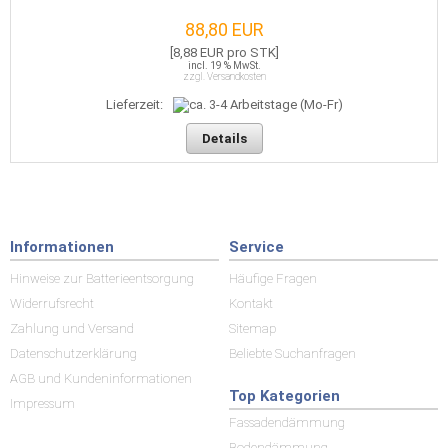
88,80 EUR
[8,88 EUR pro STK]
incl. 19 % MwSt.
zzgl. Versandkosten
Lieferzeit:
Details
Informationen
Service
Hinweise zur Batterieentsorgung
Häufige Fragen
Widerrufsrecht
Kontakt
Zahlung und Versand
Sitemap
Datenschutzerklärung
Beliebte Suchanfragen
AGB und Kundeninformationen
Top Kategorien
Impressum
Fassadendämmung
Bodendämmung