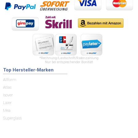
*Rechnung/Lastschrift/Ratenzahlung
Nur bei entsprechender Bonität!
Top Hersteller-Marken
Allform
Atlas
Isover
Laier
Mea
Superglass