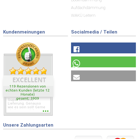
Aufdachdämmung
WAKÜ Leitern
Kundenmeinungen
Socialmedia / Teilen
EXCELLENT
119 Rezensionen von
echten Kunden (letzte 12
Monate)
gesamt: 3909
Super schnelle
Lieferung. Genauso
wie es sein soll! Gerne
wieder wenn ich was
brauche.
Unsere Zahlungsarten