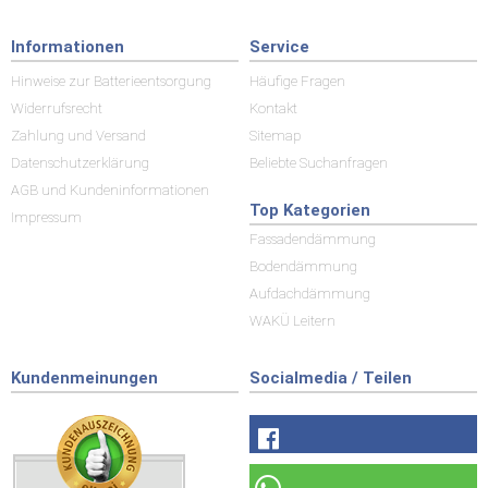
Informationen
Service
Hinweise zur Batterieentsorgung
Häufige Fragen
Widerrufsrecht
Kontakt
Zahlung und Versand
Sitemap
Datenschutzerklärung
Beliebte Suchanfragen
AGB und Kundeninformationen
Top Kategorien
Impressum
Fassadendämmung
Bodendämmung
Aufdachdämmung
WAKÜ Leitern
Kundenmeinungen
Socialmedia / Teilen