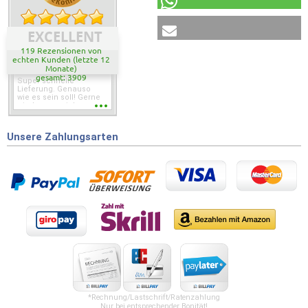
EXCELLENT
119 Rezensionen von
echten Kunden (letzte 12
Monate)
gesamt: 3909
Super schnelle
Lieferung. Genauso
wie es sein soll! Gerne
wieder wenn ich was
brauche.
Unsere Zahlungsarten
*Rechnung/Lastschrift/Ratenzahlung
Nur bei entsprechender Bonität!