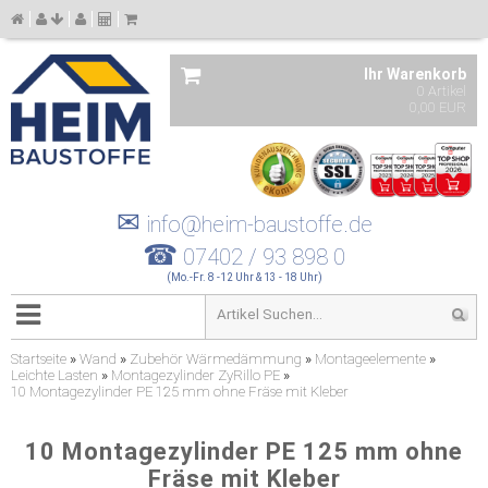
Ihr Warenkorb
0 Artikel
0,00 EUR
✉
info@heim-baustoffe.de
☎
07402 / 93 898 0
(Mo.-Fr. 8 -12 Uhr & 13 - 18 Uhr)
Startseite
»
Wand
»
Zubehör Wärmedämmung
»
Montageelemente
»
Leichte Lasten
»
Montagezylinder ZyRillo PE
»
10 Montagezylinder PE 125 mm ohne Fräse mit Kleber
10 Montagezylinder PE 125 mm ohne
Fräse mit Kleber