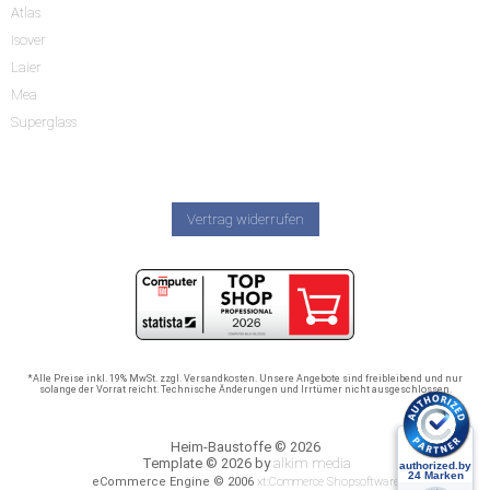
Atlas
Isover
Laier
Mea
Superglass
Vertrag widerrufen
*Alle Preise inkl. 19% MwSt. zzgl. Versandkosten. Unsere Angebote sind freibleibend und nur
solange der Vorrat reicht. Technische Änderungen und Irrtümer nicht ausgeschlossen.
Heim-Baustoffe © 2026
Template © 2026 by
alkim media
eCommerce Engine © 2006
xt:Commerce Shopsoftware