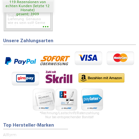
119 Rezensionen von
echten Kunden (letzte 12
Monate)
gesamt: 3909
Super schnelle
Lieferung. Genauso
wie es sein soll! Gerne
wieder wenn ich was
brauche.
Unsere Zahlungsarten
*Rechnung/Lastschrift/Ratenzahlung
Nur bei entsprechender Bonität!
Top Hersteller-Marken
Allform