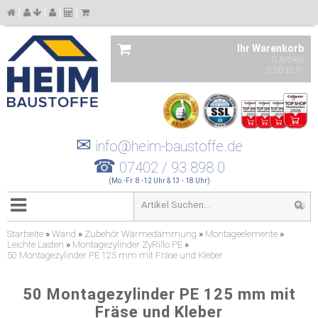
Ihr Warenkorb
0 Artikel
0,00 EUR
✉
info@heim-baustoffe.de
☎
07402 / 93 898 0
(Mo.-Fr. 8 -12 Uhr & 13 - 18 Uhr)
Startseite
»
Wand
»
Zubehör Wärmedämmung
»
Montageelemente
»
Leichte Lasten
»
Montagezylinder ZyRillo PE
»
50 Montagezylinder PE 125 mm mit Fräse und Kleber
50 Montagezylinder PE 125 mm mit
Fräse und Kleber