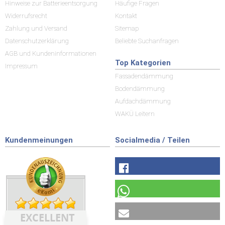
Hinweise zur Batterieentsorgung
Häufige Fragen
Widerrufsrecht
Kontakt
Zahlung und Versand
Sitemap
Datenschutzerklärung
Beliebte Suchanfragen
AGB und Kundeninformationen
Top Kategorien
Impressum
Fassadendämmung
Bodendämmung
Aufdachdämmung
WAKÜ Leitern
Kundenmeinungen
Socialmedia / Teilen
EXCELLENT