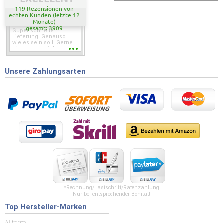
119 Rezensionen von
echten Kunden (letzte 12
Monate)
gesamt: 3909
Super schnelle
Lieferung. Genauso
wie es sein soll! Gerne
wieder wenn ich was
brauche.
Unsere Zahlungsarten
*Rechnung/Lastschrift/Ratenzahlung
Nur bei entsprechender Bonität!
Top Hersteller-Marken
Allform