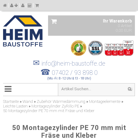
Ihr Warenkorb
0 Artikel
0,00 EUR
✉
info@heim-baustoffe.de
☎
07402 / 93 898 0
(Mo.-Fr. 8 -12 Uhr & 13 - 18 Uhr)
Startseite
»
Wand
»
Zubehör Wärmedämmung
»
Montageelemente
»
Leichte Lasten
»
Montagezylinder ZyRillo PE
»
50 Montagezylinder PE 70 mm mit Fräse und Kleber
50 Montagezylinder PE 70 mm mit
Fräse und Kleber