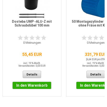
Dosteba UMP -ALU-Z mit
50 Montagezylinder 
Schraubdübel 100 mm
ohne Fräse mit Kl
0
Meinungen
0
Meinungen
55,45 EUR
331,79 EUR
[6,64 EUR pro STK]
incl. 19 % MwSt.
incl. 19 % MwSt.
Versandkosten: 0,00 EUR
Versandkosten: 0,00 E
Details
Details
In den Warenkorb
In den Warenk