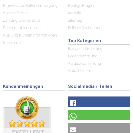
Hinweise zur Batterieentsorgung
Häufige Fragen
Widerrufsrecht
Kontakt
Zahlung und Versand
Sitemap
Datenschutzerklärung
Beliebte Suchanfragen
AGB und Kundeninformationen
Top Kategorien
Impressum
Fassadendämmung
Bodendämmung
Aufdachdämmung
WAKÜ Leitern
Kundenmeinungen
Socialmedia / Teilen
EXCELLENT