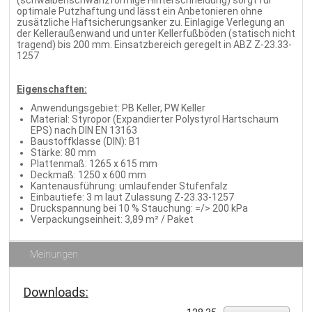
optimale Putzhaftung und lässt ein Anbetonieren ohne
zusätzliche Haftsicherungsanker zu. Einlagige Verlegung an
der Kelleraußenwand und unter Kellerfußböden (statisch nicht
tragend) bis 200 mm. Einsatzbereich geregelt in ABZ Z-23.33-
1257
Eigenschaften:
Anwendungsgebiet: PB Keller, PW Keller
Material: Styropor (Expandierter Polystyrol Hartschaum
EPS) nach DIN EN 13163
Baustoffklasse (DIN): B1
Stärke: 80 mm
Plattenmaß: 1265 x 615 mm
Deckmaß: 1250 x 600 mm
Kantenausführung: umlaufender Stufenfalz
Einbautiefe: 3 m laut Zulassung Z-23.33-1257
Druckspannung bei 10 % Stauchung: =/> 200 kPa
Verpackungseinheit: 3,89 m² / Paket
Meinungen
Downloads: