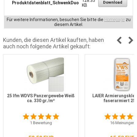
128.35
Download
Produktdatenblatt_SchwenkDuo
KB
Für weitere Informationen, besuchen Sie bitte die
Homepage
zu
diesem Artikel.
Kunden, die diesen Artikel kauften, haben
auch noch folgende Artikel gekauft:
25 lfm WDVS Panzergewebe Weiß
LAIER Armierungskleb
ca. 330 gr./m²
faserarmiert 25
1
Bewertung
16
Meinungen