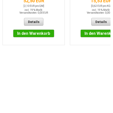
52,50 EUR
15,53 EUR
[2,10 EUR pro QM]
[0,62 EUR pro KG]
incl. 19 % MwSt.
incl. 19 % MwSt.
Versandkosten: 0,00 EUR
Versandkosten: 0,00 E
Details
Details
In den Warenkorb
In den Warenk