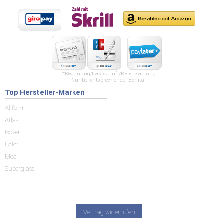
*Rechnung/Lastschrift/Ratenzahlung
Nur bei entsprechender Bonität!
Top Hersteller-Marken
Allform
Atlas
Isover
Laier
Mea
Superglass
Vertrag widerrufen