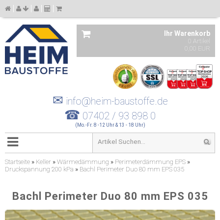
Ihr Warenkorb
0 Artikel
0,00 EUR
✉
info@heim-baustoffe.de
☎
07402 / 93 898 0
(Mo.-Fr. 8 -12 Uhr & 13 - 18 Uhr)
Startseite
»
Keller
»
Wärmedämmung
»
Perimeterdämmung EPS
»
Druckspannung 200 kPa
»
Bachl Perimeter Duo 80 mm EPS 035
Bachl Perimeter Duo 80 mm EPS 035