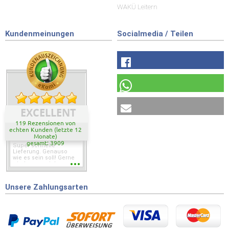
WAKÜ Leitern
Kundenmeinungen
Socialmedia / Teilen
EXCELLENT
119 Rezensionen von
echten Kunden (letzte 12
Monate)
gesamt: 3909
Super schnelle
Lieferung. Genauso
wie es sein soll! Gerne
wieder wenn ich was
brauche.
Unsere Zahlungsarten