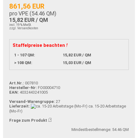
861,56 EUR
pro VPE (
54.46
QM)
15,82 EUR / QM
incl. 19 % MwSt.
zzgl. Versandkosten
Staffelpreise beachten
!
1 - 107 QM:
15,82 EUR / QM
> 108 QM:
15,03 EUR / QM
Art.Nr.:
007810
Hersteller-Nr:
FO00004710
EAN:
4032443241005
Versand-Warengruppe:
27
Lieferzeit:
ca. 15-20 Arbeitstage
(Mo-Fr)
Frage zum Produkt
Mindestbestellmenge: 54.46 QM