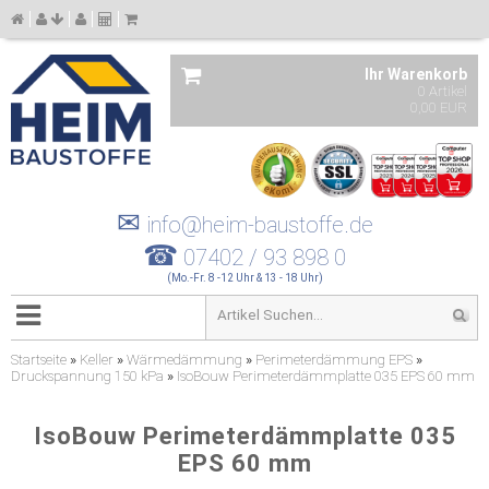
Ihr Warenkorb
0 Artikel
0,00 EUR
✉
info@heim-baustoffe.de
☎
07402 / 93 898 0
(Mo.-Fr. 8 -12 Uhr & 13 - 18 Uhr)
Startseite
»
Keller
»
Wärmedämmung
»
Perimeterdämmung EPS
»
Druckspannung 150 kPa
»
IsoBouw Perimeterdämmplatte 035 EPS 60 mm
IsoBouw Perimeterdämmplatte 035
EPS 60 mm