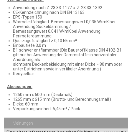
Anwendung nach Z-23.33-1177 u. Z-23.33-1392
CE-Kennzeichnung nach DIN EN 13163
EPS-Typen 150
Wärmeleitfähigkeit: Bemessungswert 0,035 W/mK bei
Anwendung Sockeldämmung /
Bemessungswert 0,041 W/mK bei Anwendung
Perimeterdämmung
Querzugsfestigkeit > 0,10 N/mm²
Einbautiefe 3,0 m
B1 schwer entflammbar (Die Baustoffklasse DIN 4102-B1
gilt nur bei Anwendung der Dämmstoffe in horizontaler
Anordnung als
sichtbare Deckenbekleidung mit einer Dicke = 80 mm oder
unter Estrichen sowie in vertikaler Anordnung.)
Recycelbar
Abessungen:
1250 mm x 600 mm (Deckmaß)
1265 mm x 615 mm (Brutto- und Berechnungsmaß)
Dicke: 60 mm
Verpackungseinheit: 5,45 m² / Pack
Meinungen