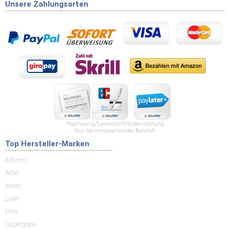
Unsere Zahlungsarten
*Rechnung/Lastschrift/Ratenzahlung
Nur bei entsprechender Bonität!
Top Hersteller-Marken
Allform
Atlas
Isover
Laier
Mea
Superglass