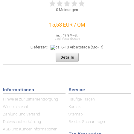
0
Meinungen
15,53 EUR / QM
incl. 19 % MwSt.
zzgl. Versandkosten
Lieferzeit:
Details
Informationen
Service
Hinweise zur Batterieentsorgung
Häufige Fragen
Widerrufsrecht
Kontakt
Zahlung und Versand
Sitemap
Datenschutzerklärung
Beliebte Suchanfragen
AGB und Kundeninformationen