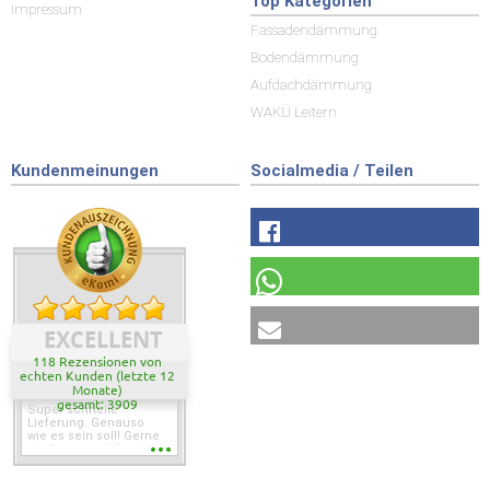
Top Kategorien
Impressum
Fassadendämmung
Bodendämmung
Aufdachdämmung
WAKÜ Leitern
Kundenmeinungen
Socialmedia / Teilen
EXCELLENT
118 Rezensionen von
echten Kunden (letzte 12
Monate)
gesamt: 3909
Super schnelle
Lieferung. Genauso
wie es sein soll! Gerne
wieder wenn ich was
brauche.