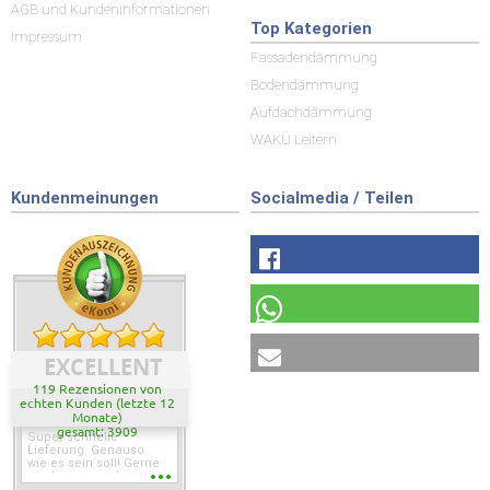
AGB und Kundeninformationen
Top Kategorien
Impressum
Fassadendämmung
Bodendämmung
Aufdachdämmung
WAKÜ Leitern
Kundenmeinungen
Socialmedia / Teilen
EXCELLENT
119 Rezensionen von
echten Kunden (letzte 12
Monate)
gesamt: 3909
Super schnelle
Lieferung. Genauso
wie es sein soll! Gerne
wieder wenn ich was
brauche.