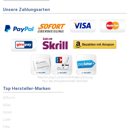
Unsere Zahlungsarten
*Rechnung/Lastschrift/Ratenzahlung
Nur bei entsprechender Bonität!
Top Hersteller-Marken
Allform
Atlas
Isover
Laier
Mea