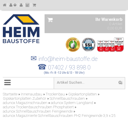
Ihr Warenkorb
0 Artikel
0,00 EUR
✉
info@heim-baustoffe.de
☎
07402 / 93 898 0
(Mo.-Fr. 8 -12 Uhr & 13 - 18 Uhr)
Startseite
»
Innenausbau
»
Trockenbau
»
Gipskartonplatten
»
Gipskartonplatten Zubehör
»
Schnellbauschrauben
»
adunox Magazinschrauben
»
adunox System Langband
»
adunox Trockenbauschrauben Phosphatiert
»
adunox Schnellbauschrauben Feingewinde
»
adunox Magazinierte Schnellbauschrauben PH2 Feingewinde 3,9 x 25