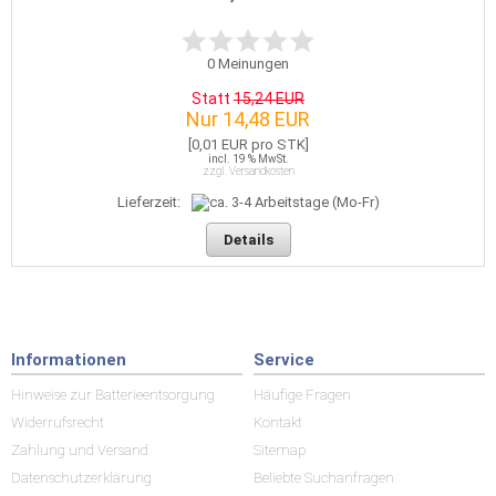
0
Meinungen
Statt
15,24 EUR
Nur 14,48 EUR
[0,01 EUR pro STK]
incl. 19 % MwSt.
zzgl. Versandkosten
Lieferzeit:
Details
Informationen
Service
Hinweise zur Batterieentsorgung
Häufige Fragen
Widerrufsrecht
Kontakt
Zahlung und Versand
Sitemap
Datenschutzerklärung
Beliebte Suchanfragen