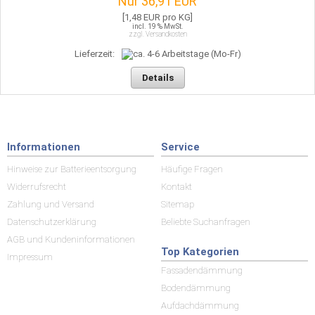
Nur 36,91 EUR
[1,48 EUR pro KG]
incl. 19 % MwSt.
zzgl. Versandkosten
Lieferzeit:
Details
Informationen
Service
Hinweise zur Batterieentsorgung
Häufige Fragen
Widerrufsrecht
Kontakt
Zahlung und Versand
Sitemap
Datenschutzerklärung
Beliebte Suchanfragen
AGB und Kundeninformationen
Top Kategorien
Impressum
Fassadendämmung
Bodendämmung
Aufdachdämmung