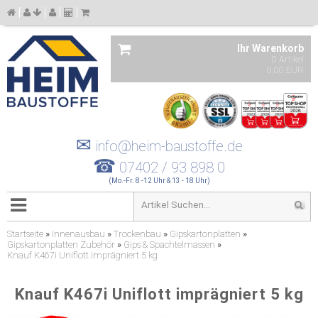
Ihr Warenkorb
0 Artikel
0,00 EUR
✉
info@heim-baustoffe.de
☎
07402 / 93 898 0
(Mo.-Fr. 8 -12 Uhr & 13 - 18 Uhr)
Startseite
»
Innenausbau
»
Trockenbau
»
Gipskartonplatten
»
Gipskartonplatten Zubehör
»
Gips & Spachtelmassen
»
Knauf K467i Uniflott imprägniert 5 kg
Knauf K467i Uniflott imprägniert 5 kg