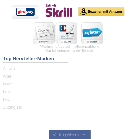
*Rechnung/Lastschrift/Ratenzahlung
Nur bei entsprechender Bonität!
Top Hersteller-Marken
Allform
Atlas
Isover
Laier
Mea
Superglass
Vertrag widerrufen