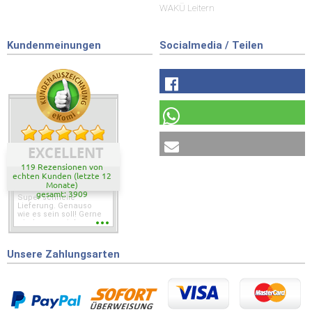
WAKÜ Leitern
Kundenmeinungen
Socialmedia / Teilen
EXCELLENT
119 Rezensionen von
echten Kunden (letzte 12
Monate)
gesamt: 3909
Super schnelle
Lieferung. Genauso
wie es sein soll! Gerne
wieder wenn ich was
brauche.
Unsere Zahlungsarten