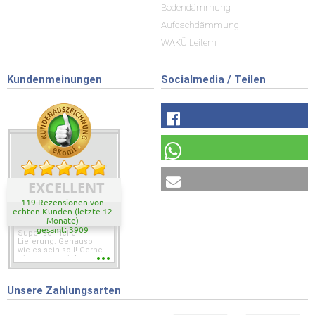
Bodendämmung
Aufdachdämmung
WAKÜ Leitern
Kundenmeinungen
Socialmedia / Teilen
EXCELLENT
119 Rezensionen von
echten Kunden (letzte 12
Monate)
gesamt: 3909
Super schnelle
Lieferung. Genauso
wie es sein soll! Gerne
wieder wenn ich was
brauche.
Unsere Zahlungsarten