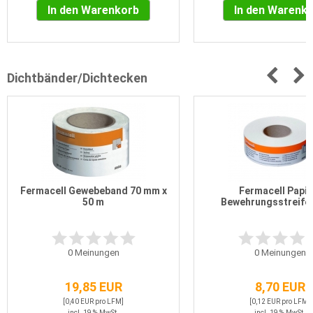
In den Warenkorb
In den Warenk
Dichtbänder/Dichtecken
Fermacell Gewebeband 70 mm x
Fermacell Papie
50 m
Bewehrungsstreife
0
Meinungen
0
Meinungen
19,85 EUR
8,70 EUR
[0,40 EUR pro LFM]
[0,12 EUR pro LFM]
incl. 19 % MwSt.
incl. 19 % MwSt.