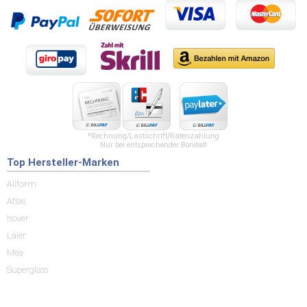
*Rechnung/Lastschrift/Ratenzahlung
Nur bei entsprechender Bonität!
Top Hersteller-Marken
Allform
Atlas
Isover
Laier
Mea
Superglass