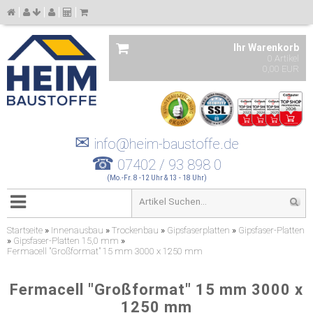
Ihr Warenkorb
0 Artikel
0,00 EUR
✉
info@heim-baustoffe.de
☎
07402 / 93 898 0
(Mo.-Fr. 8 -12 Uhr & 13 - 18 Uhr)
Startseite
»
Innenausbau
»
Trockenbau
»
Gipsfaserplatten
»
Gipsfaser-Platten
»
Gipsfaser-Platten 15,0 mm
»
Fermacell "Großformat" 15 mm 3000 x 1250 mm
Fermacell "Großformat" 15 mm 3000 x
1250 mm