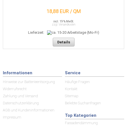
18,88 EUR / QM
incl. 19 % MwSt.
zzgl. Versandkosten
Lieferzeit:
Details
Informationen
Service
Hinweise zur Batterieentsorgung
Häufige Fragen
Widerrufsrecht
Kontakt
Zahlung und Versand
Sitemap
Datenschutzerklärung
Beliebte Suchanfragen
AGB und Kundeninformationen
Top Kategorien
Impressum
Fassadendämmung