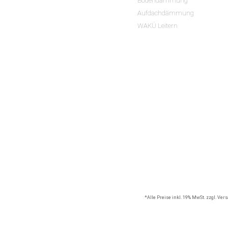
Bodendämmung
Aufdachdämmung
WAKÜ Leitern
*Alle Preise inkl. 19% MwSt. zzgl. Ve