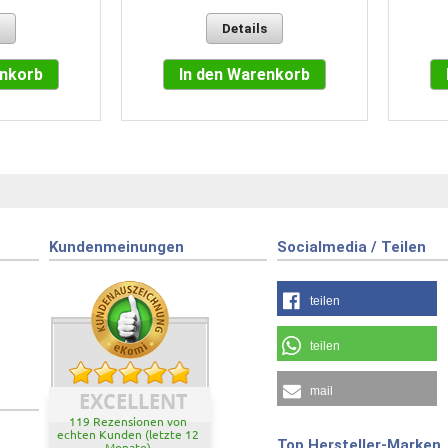
Details
enkorb
In den Warenkorb
Kundenmeinungen
Socialmedia / Teilen
teilen
teilen
mail
EXCELLENT
119 Rezensionen von
echten Kunden (letzte 12
Top Hersteller-Marken
Monate)