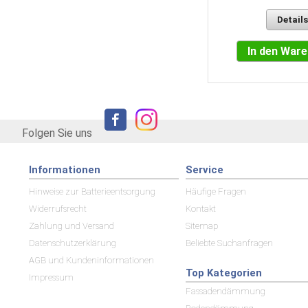
Details
In den Warenkorb
In den War
Folgen Sie uns
Informationen
Service
Hinweise zur Batterieentsorgung
Häufige Fragen
Widerrufsrecht
Kontakt
Zahlung und Versand
Sitemap
Datenschutzerklärung
Beliebte Suchanfragen
AGB und Kundeninformationen
Top Kategorien
Impressum
Fassadendämmung