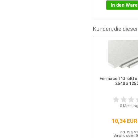
In den War
Kunden, die diesen
UW-Profil 50 x 40 mm 2,00 m
Fermacell "Großfo
2540 x 125
8
Meinungen
Statt
1,68 EUR
0
Meinung
Nur 1,51 EUR / LFM
10,34 EUR
incl. 19 % MwSt.
Versandkosten: 0,00 EUR
incl. 19 % M
Versandkosten: 0
Details