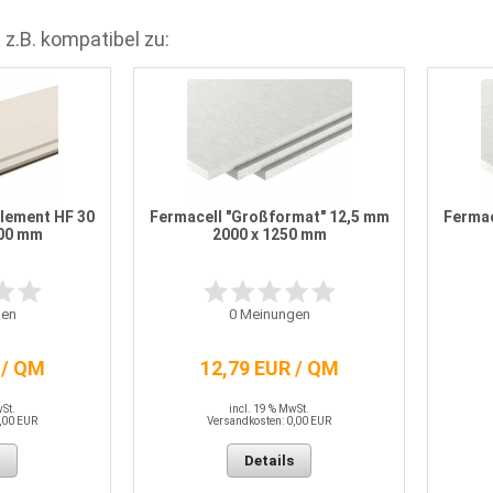
 z.B. kompatibel zu:
Element HF 30
Fermacell "Großformat" 12,5 mm
Fermac
500 mm
2000 x 1250 mm
en
0
Meinungen
 / QM
12,79 EUR / QM
wSt.
incl. 19 % MwSt.
,00 EUR
Versandkosten: 0,00 EUR
Details