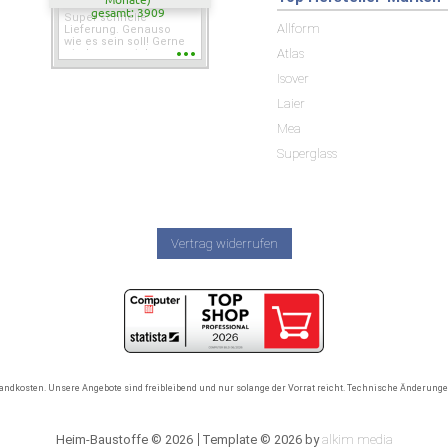
gesamt: 3909
Super schnelle
Allform
Lieferung. Genauso
wie es sein soll! Gerne
Atlas
wieder wenn ich was
brauche.
Isover
Laier
Mea
Superglass
Vertrag widerrufen
rsandkosten. Unsere Angebote sind freibleibend und nur solange der Vorrat reicht. Technische Änderun
Heim-Baustoffe © 2026
Template © 2026 by
alkim media