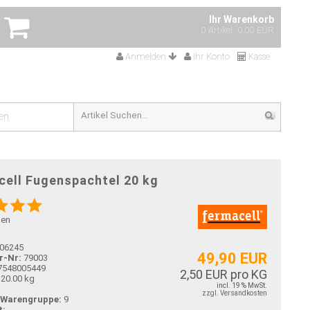
Ihr Warenkorb
0 Artikel
0,00 EUR
Anmelden
Ihr Konto
Kasse
en
cell Fugenspachtel 20 kg
gen
06245
49,90 EUR
r-Nr:
79003
7548005449
2,50 EUR pro KG
20.00 kg
incl. 19 % MwSt.
zzgl. Versandkosten
-Warengruppe:
9
t: