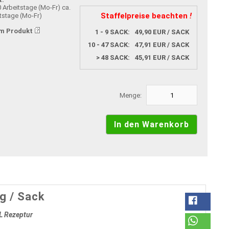
ca.
Staffelpreise beachten
!
tstage (Mo-Fr)
m Produkt
1 - 9 SACK:
49,90 EUR / SACK
10 - 47 SACK:
47,91 EUR / SACK
> 48 SACK:
45,91 EUR / SACK
Menge:
g / Sack
L Rezeptur