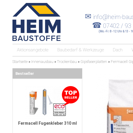
✉
info@heim-baus
☎
07402 / 93
(Mo.-Fr. 8 -12 Uhr & 13 - 
Aktionsangebote
Baubedarf & Werkzeuge
Dach
Startseite
»
Innenausbau
»
Trockenbau
»
Gipsfaserplatten
»
Fermacell Gi
Bestseller
Fermacell Fugenkleber 310 ml