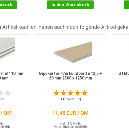
enkorb
In den Warenkorb
 Artikel kauften, haben auch noch folgende Artikel geka
rmat" 10 mm
Gipskarton-Verbundplatte 12,5 +
STEI
0 mm
20 mm 2500 x 1250 mm
en
1
Bewertung
 / QM
11,45 EUR / QM
wSt.
incl. 19 % MwSt.
,00 EUR
Versandkosten: 0,00 EUR