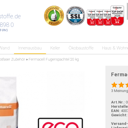
toffe.de
 898 0
18 Uhr)
Wand
Innenausbau
Keller
Ökobaustoffe
Haus & Wohn
psfaser Zubehör
»
Fermacell Fugenspachtel 20 kg
Ferma
3
Meinun
Art.Nr.:
0
Herstelle
EAN:
400
Gewicht:
Versand
Lieferzei