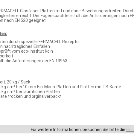
RMACELL Gipsfaser-Platten mit und ohne Bewehrungsstreifen. Durch 
keiten erreicht. Der Fugenspachtel erfüllt die Anforderungen nach EN
en nach EN 520 geeignet.
ten:
iten durch spezielle FERMACELL Rezeptur
in nachträgliches Einfallen
prüft vom eco-Institut Köln
barkeit
rfüllt die Anforderungen der EN 13963
it: 20 kg / Sack
,2 kg / m² bei 10 mm Ein-Mann-Platten und Platten mit TB-Kante
1 kg / m² bei raumhohen Platten
ate trocken und orginalverpackt
Für weitere Informationen, besuchen Sie bitte die
Hom