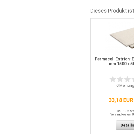
Dieses Produkt ist
Fermacell "Großformat" 18 mm
2500 x 1250 mm
Fermacell Estrich-
mm 1500 x 
0
Meinungen
0
Meinung
23,82 EUR / QM
33,18 EUR
incl. 19 % MwSt.
Versandkosten: 0,00 EUR
incl. 19 % M
Versandkosten: 0
Details
Details
In den Warenkorb