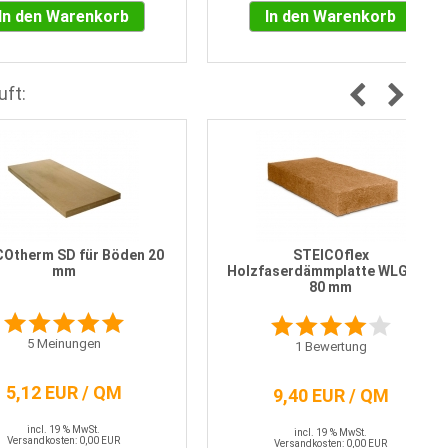
In den Warenkorb
In den Warenkorb
uft:
COtherm SD für Böden 20
STEICOflex
mm
Holzfaserdämmplatte WLG 036
80 mm
5
Meinungen
1
Bewertung
5,12 EUR / QM
9,40 EUR / QM
incl. 19 % MwSt.
incl. 19 % MwSt.
Versandkosten: 0,00 EUR
Versandkosten: 0,00 EUR