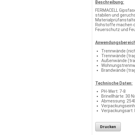
Beschreibung:
FERMACELL Gipsfaser
stabilen und geruch
Materialprüfanstalte
Rohstoffe machen die
Feuerschutz und Feu
Anwendungsbereich
Trennwände (nich
Trennwände (trag
Außenwände (trag
Wohnungstrennwä
Brandwände (trag
Technische Daten:
PH-Wert: 7-8
Brinellhärte: 30
Abmessung: 2540
Verpackungseinhei
Verpackungsart: 
Drucken