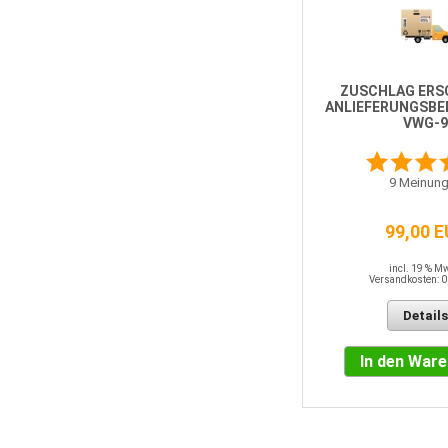
UW-Profil 50 x 40 mm 4,00 m
ZUSCHLAG ERS
ANLIEFERUNGSBE
VWG-9
11
Meinungen
9
Meinung
Statt
1,68 EUR
Nur 1,51 EUR / LFM
99,00 
incl. 19 % MwSt.
Versandkosten: 0,00 EUR
incl. 19 % M
Versandkosten: 0
Details
Details
In den Warenkorb
In den War