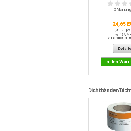
0
Meinung
24,65 
[0,02 EUR pro
incl. 19 % M
Versandkosten: 0
Details
In den War
Dichtbänder/Dic