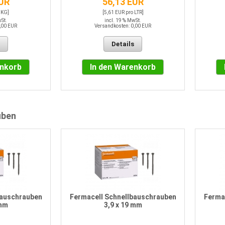
EUR
56,13 EUR
 KG]
[5,61 EUR pro LTR]
wSt.
incl. 19 % MwSt.
,00 EUR
Versandkosten: 0,00 EUR
Details
enkorb
In den Warenkorb
uben
bauschrauben
Fermacell Schnellbauschrauben
Ferma
 mm
3,9 x 19 mm