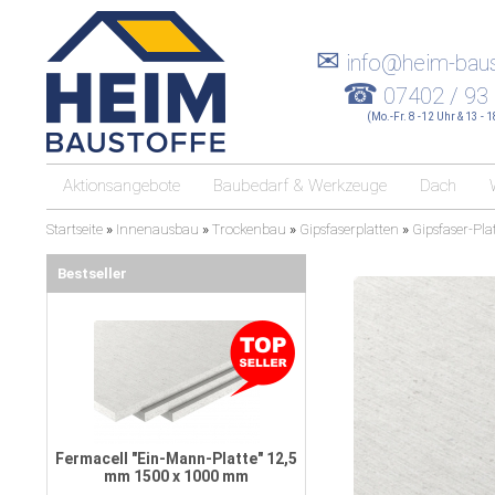
✉
info@heim-baus
☎
07402 / 93
(Mo.-Fr. 8 -12 Uhr & 13 - 
Aktionsangebote
Baubedarf & Werkzeuge
Dach
Startseite
»
Innenausbau
»
Trockenbau
»
Gipsfaserplatten
»
Gipsfaser-Pla
Bestseller
Fermacell "Ein-Mann-Platte" 12,5
mm 1500 x 1000 mm