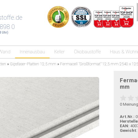
toffe.de
 898 0
18 Uhr)
Wand
Innenausbau
Keller
Ökobaustoffe
Haus & Wohn
tten
»
Gipsfaser-Platten 12,5 mm
»
Fermacell "Großformat" 12,5 mm 2540 x 1
Ferma
mm
0
Meinun
Art.Nr.:
0
Herstelle
EAN:
400
Gewicht: