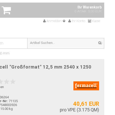
Ihr Warenkorb
0 Artikel
0,00 EUR
Anmelden
Ihr Konto
Kasse
en
250 mm
cell "Großformat" 12,5 mm 2540 x 1250
gen
06264
r-Nr:
71135
40,61 EUR
7548003926
15.00 kg
pro VPE (
3.175
QM)