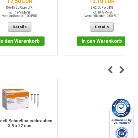
17,50 EUR
13,10 EUR
[56,45 EUR pro LTR]
[2,62 EUR pro KG]
incl. 19 % MwSt.
incl. 19 % MwSt.
Versandkosten: 0,00 EUR
Versandkosten: 0,00 EUR
Details
Details
In den Warenkorb
In den Warenkorb
cell Schnellbauschrauben
3,9 x 22 mm