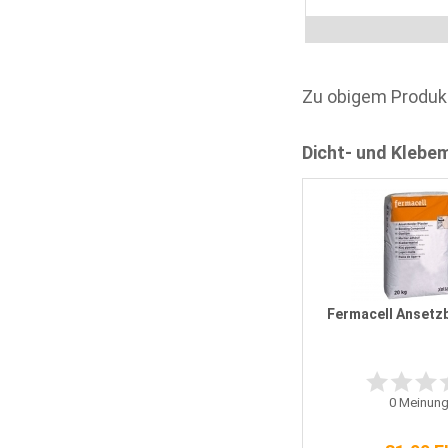
Zu obigem Produk
Dicht- und Klebe
Fermacell Boden-Nivelliermasse
25 kg
Fermacell Ansetzb
1
Bewertung
0
Meinung
61,55 EUR
[2,46 EUR pro KG]