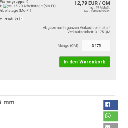
-Warengruppe:
9
12,79 EUR / QM
t:
incl. 19 % MwSt.
Arbeitstage (Mo-Fr)
zzgl. Versandkosten
m Produkt
Abgabe nur in ganzen Verkaufseinheiten!
Verkaufseinheit: 3.175 QM
Menge (QM):
,5 mm