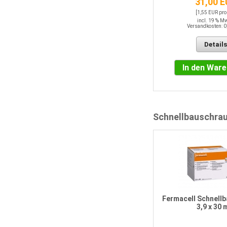
31,00 
incl. 19 % MwSt.
Versandkosten: 0,00 EUR
[1,55 EUR pro
incl. 19 % M
Versandkosten: 0
Details
Details
In den Warenkorb
In den War
Schnellbauschra
Fermacell Schnell
3,9 x 30