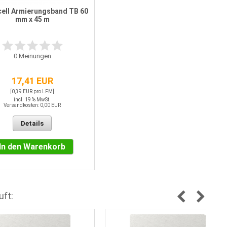
ell Armierungsband TB 60
mm x 45 m
0
Meinungen
17,41 EUR
[0,39 EUR pro LFM]
incl. 19 % MwSt.
Versandkosten: 0,00 EUR
Details
In den Warenkorb
uft: