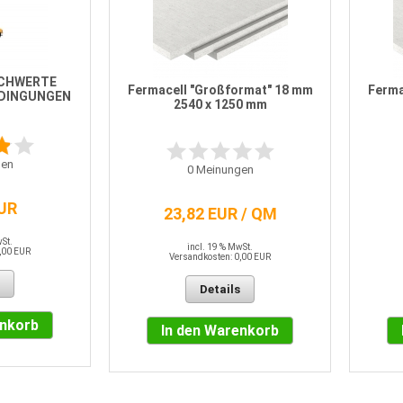
CHWERTE
Fermacell "Großformat" 18 mm
Ferma
DINGUNGEN
2540 x 1250 mm
en
0
Meinungen
EUR
23,82 EUR / QM
wSt.
incl. 19 % MwSt.
,00 EUR
Versandkosten: 0,00 EUR
Details
enkorb
In den Warenkorb