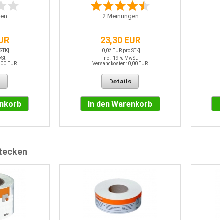
en
2
Meinungen
EUR
23,30 EUR
 STK]
[0,02 EUR pro STK]
wSt.
incl. 19 % MwSt.
,00 EUR
Versandkosten: 0,00 EUR
Details
enkorb
In den Warenkorb
htecken