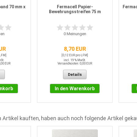
and 70 mm x
Fermacell Papier-
Fermac
Bewehrungsstreifen 75 m
en
0
Meinungen
EUR
8,70 EUR
 LFM]
[0,12 EUR pro LFM]
wSt.
incl. 19 % MwSt.
,00 EUR
Versandkosten: 0,00 EUR
Details
enkorb
In den Warenkorb
 Artikel kauften, haben auch noch folgende Artikel geka