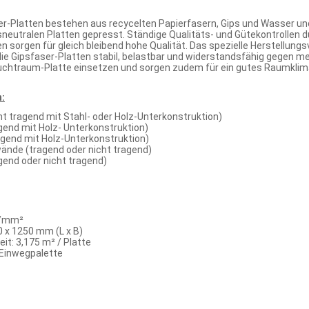
-Platten bestehen aus recycelten Papierfasern, Gips und Wasser un
sneutralen Platten gepresst. Ständige Qualitäts- und Gütekontrollen
n sorgen für gleich bleibend hohe Qualität. Das spezielle Herstellun
 Gipsfaser-Platten stabil, belastbar und widerstandsfähig gegen mec
chtraum-Platte einsetzen und sorgen zudem für ein gutes Raumklima
:
t tragend mit Stahl- oder Holz-Unterkonstruktion)
end mit Holz- Unterkonstruktion)
end mit Holz-Unterkonstruktion)
nde (tragend oder nicht tragend)
end oder nicht tragend)
 N/mm²
 x 1250 mm (L x B)
t: 3,175 m² / Platte
Einwegpalette