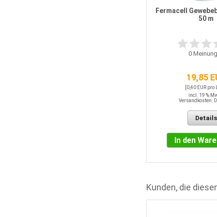
Fermacell Gewebeb
50 m
0
Meinung
19,85 
[0,40 EUR pro
incl. 19 % M
Versandkosten: 0
Details
In den War
Kunden, die diesen