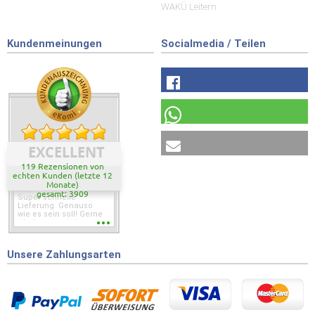
WAKÜ Leitern
Kundenmeinungen
Socialmedia / Teilen
EXCELLENT
119 Rezensionen von
echten Kunden (letzte 12
Monate)
gesamt: 3909
Super schnelle
Lieferung. Genauso
wie es sein soll! Gerne
wieder wenn ich was
brauche.
Unsere Zahlungsarten