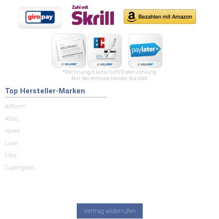
*Rechnung/Lastschrift/Ratenzahlung
Nur bei entsprechender Bonität!
Top Hersteller-Marken
Allform
Atlas
Isover
Laier
Mea
Superglass
Vertrag widerrufen