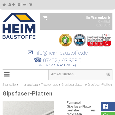
Ihr Warenkorb
0 Artikel
0,00 EUR
✉
info@heim-baustoffe.de
☎
07402 / 93 898 0
(Mo.-Fr. 8 -12 Uhr & 13 - 18 Uhr)
Startseite
»
Innenausbau
»
Trockenbau
»
Gipsfaserplatten
»
Gipsfaser-Platten
Gipsfaser-Platten
Fermacell
Gipsfaser-Platten
bestehen aus
recycelten