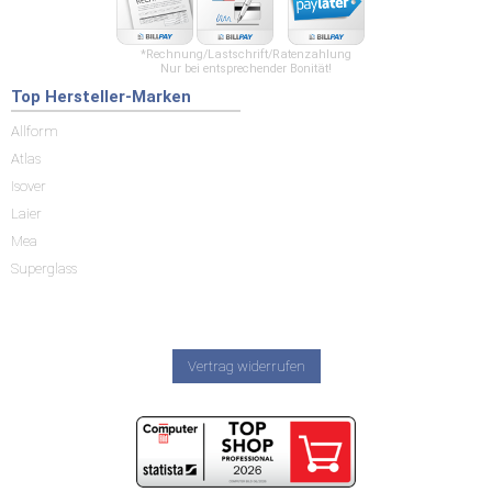
*Rechnung/Lastschrift/Ratenzahlung
Nur bei entsprechender Bonität!
Top Hersteller-Marken
Allform
Atlas
Isover
Laier
Mea
Superglass
Vertrag widerrufen