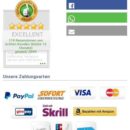
EXCELLENT
119 Rezensionen von
echten Kunden (letzte 12
Monate)
gesamt: 3909
Super schnelle
Lieferung. Genauso
wie es sein soll! Gerne
wieder wenn ich was
brauche.
Unsere Zahlungsarten