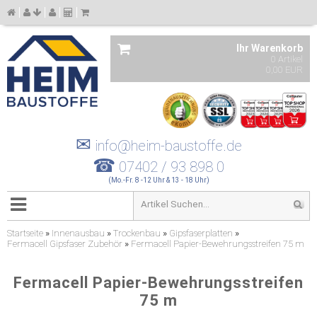
Ihr Warenkorb
0 Artikel
0,00 EUR
✉
info@heim-baustoffe.de
☎
07402 / 93 898 0
(Mo.-Fr. 8 -12 Uhr & 13 - 18 Uhr)
Startseite
»
Innenausbau
»
Trockenbau
»
Gipsfaserplatten
»
Fermacell Gipsfaser Zubehör
»
Fermacell Papier-Bewehrungsstreifen 75 m
Fermacell Papier-Bewehrungsstreifen
75 m