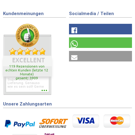
Kundenmeinungen
Socialmedia / Teilen
EXCELLENT
119 Rezensionen von
echten Kunden (letzte 12
Monate)
gesamt: 3909
Super schnelle
Lieferung. Genauso
wie es sein soll! Gerne
wieder wenn ich was
brauche.
Unsere Zahlungsarten