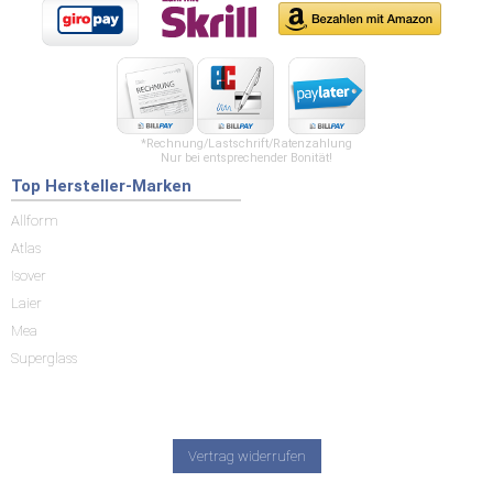
*Rechnung/Lastschrift/Ratenzahlung
Nur bei entsprechender Bonität!
Top Hersteller-Marken
Allform
Atlas
Isover
Laier
Mea
Superglass
Vertrag widerrufen