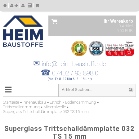
Ihr Warenkorb
0 Artikel
0,00 EUR
✉
info@heim-baustoffe.de
☎
07402 / 93 898 0
(Mo.-Fr. 8 -12 Uhr & 13 - 18 Uhr)
Startseite
»
Innenausbau
»
Estrich
»
Bodendämmung
»
Trittschalldämmung
»
Mineralwolle
»
Superglass Trittschalldämmplatte 032 TS 15 mm
Superglass Trittschalldämmplatte 032
TS 15 mm