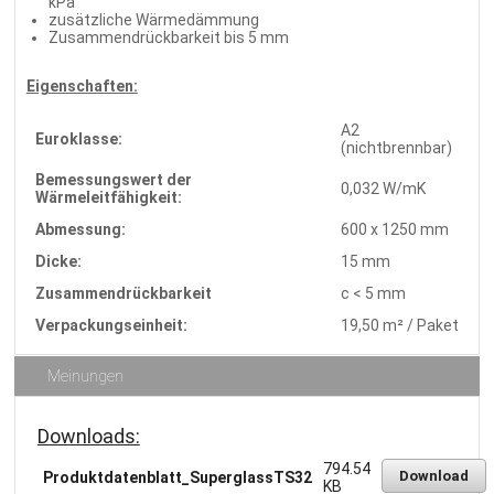
kPa
zusätzliche Wärmedämmung
Zusammendrückbarkeit bis 5 mm
Eigenschaften:
A2
Euroklasse:
(nichtbrennbar)
Bemessungswert der
0,032 W/mK
Wärmeleitfähigkeit:
Abmessung:
600 x 1250 mm
Dicke:
15 mm
Zusammendrückbarkeit
c < 5 mm
Verpackungseinheit:
19,50 m² / Paket
Meinungen
Downloads:
794.54
Download
Produktdatenblatt_SuperglassTS32
KB