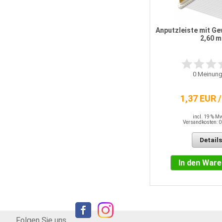
Ejot Rondellendübel STR-H plus
180 mm
Anputzleiste mit Ge
2,60 m
1
Bewertung
0
Meinung
87,91 EUR
[0,88 EUR pro STK]
1,37 EUR 
incl. 19 % MwSt.
Versandkosten: 0,00 EUR
incl. 19 % M
Versandkosten: 0
Details
Details
In den Warenkorb
In den War
Folgen Sie uns