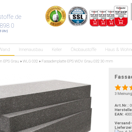
toffe.de
 898 0
18 Uhr)
Wand
Innenausbau
Keller
Ökobaustoffe
Haus & Wohn
en EPS Grau
»
WLG 032
»
Fassadenplatte EPS WDV Grau 032 30 mm
Fassa
3
Meinun
Art.Nr.:
0
Herstelle
EAN:
400
Versand
Lieferzei