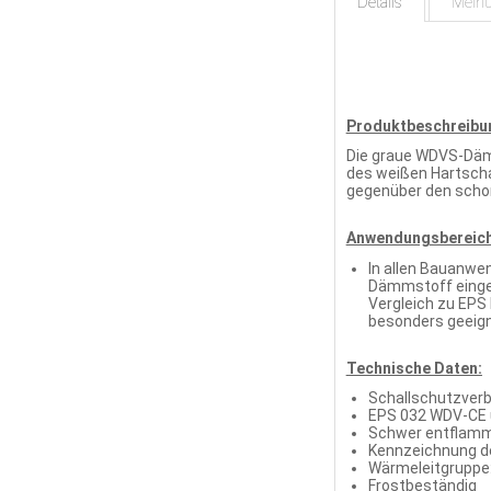
Details
Mein
Produktbeschreibu
Die graue WDVS-Dämm
des weißen Hartsch
gegenüber den scho
Anwendungsbereich
In allen Bauanwe
Dämmstoff einge
Vergleich zu EPS
besonders geeign
Technische Daten:
Schallschutzverbe
EPS 032 WDV-CE 
Schwer entflam
Kennzeichnung der
Wärmeleitgruppe:
Frostbeständig