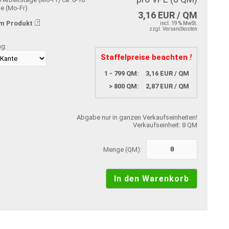
ge (Mo-Fr)
3,16 EUR / QM
m Produkt
incl. 19 % MwSt.
zzgl. Versandkosten
ng:
Staffelpreise beachten
!
1 - 799 QM:
3,16 EUR / QM
> 800 QM:
2,87 EUR / QM
Abgabe nur in ganzen Verkaufseinheiten!
Verkaufseinheit: 8 QM
Menge (QM):