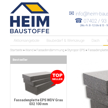
✉
info@heim-baus
☎
07402 / 93
(Mo.-Fr. 8 -12 Uhr & 13 - 
Aktionsangebote
Baubedarf & Werkzeuge
Dach
Startseite
»
Wand
»
Fassadendämmung
»
Styropor EPS
»
Fassadenplatt
Bestseller
Fassadenplatte EPS WDV Grau
032 100 mm