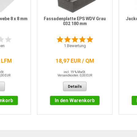
webe 8 x 8 mm
Fassadenplatte EPS WDV Grau
Jack
032 180 mm
en
1
Bewertung
/ LFM
18,97 EUR / QM
wSt.
incl. 19 % MwSt.
,00 EUR
Versandkosten: 0,00 EUR
Details
enkorb
In den Warenkorb