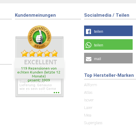
Kundenmeinungen
Socialmedia / Teilen
teilen
teilen
mail
EXCELLENT
119 Rezensionen von
echten Kunden (letzte 12
Top Hersteller-Marken
Monate)
gesamt: 3909
Super schnelle
Allform
Lieferung. Genauso
wie es sein soll! Gerne
Atlas
wieder wenn ich was
brauche.
Isover
Laier
Mea
Superglass