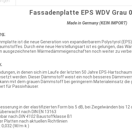
ungen
Fassadenplatte EPS WDV Grau 
Made in Germany (KEIN IMPORT)
ng:
platte ist die neue Generation von expandierbarem Polystyrol (EPS)
aumstoffes. Durch eine neue Herstellungsart ist es gelungen, da
n ausgezeichneten Wärmedämmeigenschaften noch weiter zu verbe
:
ndungen, in denen sich im Laufe der letzten 50 Jahre EPS-Hartschaums
setzt werden. Dieser Dämmstoff weist ein noch besseres Dämmver
 kann mit dem grauen Dämmstoff bei geringerem Materialeinsatz die g
et für Passivhäuser.
sserung in der elastifizierten Form bis 5 dB, bei Ziegelwänden bis 12
überwacht nach DIN EN 13163
mbar nach
DIN 4102
Baustoffklasse B1
 Platten nach aktuellen Richtlinien
 0,032 (W/m-k )