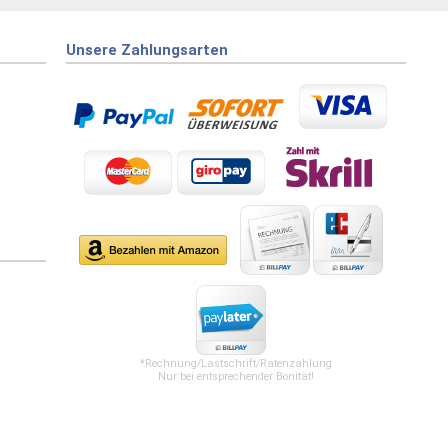
Unsere Zahlungsarten
*Rechnung/Lastschrift/Ratenzahlung
Nur bei entsprechender Bonität!