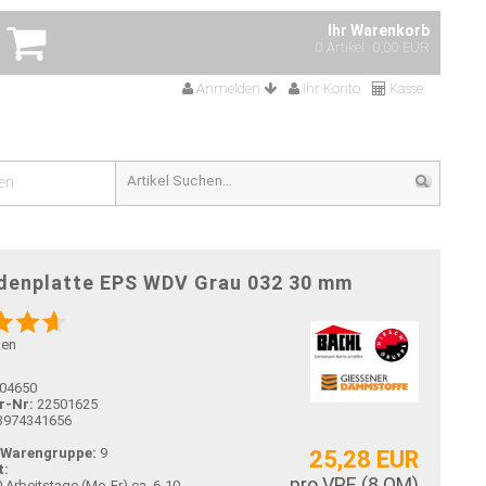
Ihr Warenkorb
0 Artikel
0,00 EUR
Anmelden
Ihr Konto
Kasse
en
denplatte EPS WDV Grau 032 30 mm
gen
04650
r-Nr:
22501625
3974341656
-Warengruppe:
9
25,28 EUR
t:
pro VPE (
8
QM)
ca. 6-10