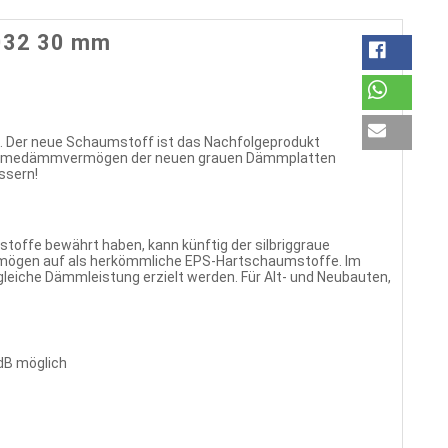
032 30 mm
. Der neue Schaumstoff ist das Nachfolgeprodukt
s Wärmedämmvermögen der neuen grauen Dämmplatten
ssern!
toffe bewährt haben, kann künftig der silbriggraue
mögen auf als herkömmliche EPS-Hartschaumstoffe. Im
leiche Dämmleistung erzielt werden. Für Alt- und Neubauten,
 dB möglich