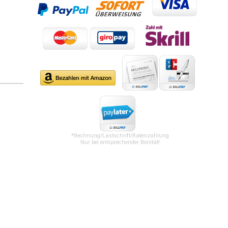
*Rechnung/Lastschrift/Ratenzahlung
Nur bei entsprechender Bonität!