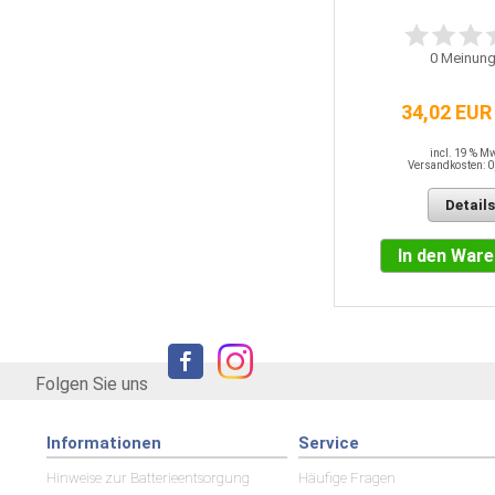
6
Meinungen
0
Meinung
3,85 EUR / QM
34,02 EUR
incl. 19 % MwSt.
Versandkosten: 0,00 EUR
incl. 19 % M
Versandkosten: 0
Details
Details
In den Warenkorb
In den War
Folgen Sie uns
Informationen
Service
Hinweise zur Batterieentsorgung
Häufige Fragen