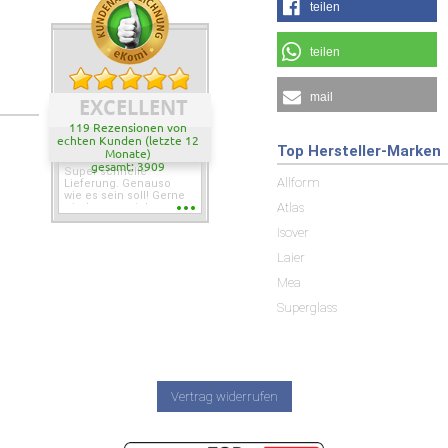
teilen
teilen
mail
EXCELLENT
119 Rezensionen von
echten Kunden (letzte 12
Top Hersteller-Marken
Monate)
gesamt: 3909
Super schnelle
Allform
Lieferung. Genauso
wie es sein soll! Gerne
Atlas
wieder wenn ich was
brauche.
Isover
Laier
Mea
Superglass
Vertrag widerrufen