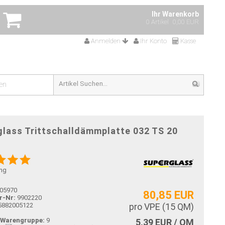
Ihr Warenkorb
0 Artikel
0,00 EUR
Anmelden
Ihr Konto
Kasse
en
lass Trittschalldämmplatte 032 TS 20
ng
05970
80,85 EUR
r-Nr:
9902220
5882005122
pro VPE (
15
QM)
-Warengruppe:
9
5,39 EUR / QM