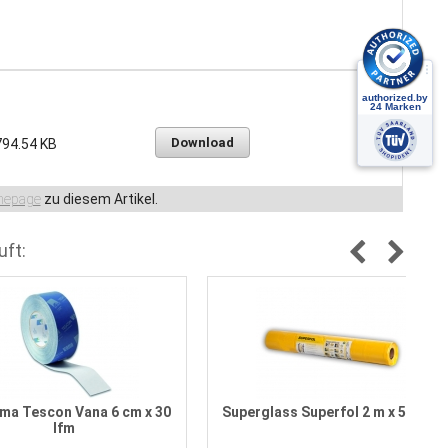
Download
794.54 KB
epage
zu diesem Artikel.
uft:
ima Tescon Vana 6 cm x 30
Superglass Superfol 2 m x 50 lfm
lfm