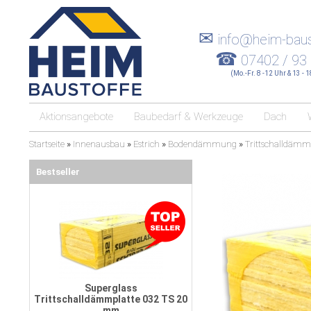
✉
info@heim-baus
☎
07402 / 93
(Mo.-Fr. 8 -12 Uhr & 13 - 
Aktionsangebote
Baubedarf & Werkzeuge
Dach
Startseite
»
Innenausbau
»
Estrich
»
Bodendämmung
»
Trittschalldäm
Bestseller
Superglass
Trittschalldämmplatte 032 TS 20
mm