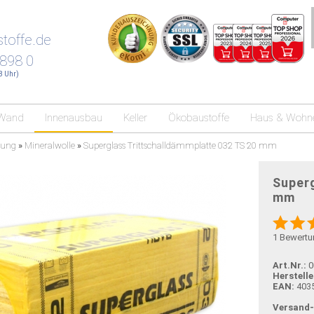
toffe.de
 898 0
18 Uhr)
Wand
Innenausbau
Keller
Ökobaustoffe
Haus & Wohn
mung
»
Mineralwolle
»
Superglass Trittschalldämmplatte 032 TS 20 mm
Superg
mm
1
Bewertu
Art.Nr.:
0
Herstelle
EAN:
403
Versand