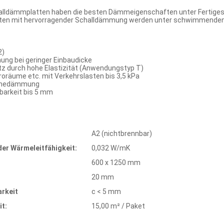
alldämmplatten haben die besten Dämmeigenschaften unter Fertigest
en mit hervorragender Schalldämmung werden unter schwimmenden Mö
2)
ng bei geringer Einbaudicke
tz durch hohe Elastizität (Anwendungstyp T)
roräume etc. mit Verkehrslasten bis 3,5 kPa
rmedämmung
arkeit bis 5 mm
A2 (nichtbrennbar)
er Wärmeleitfähigkeit:
0,032 W/mK
600 x 1250 mm
20 mm
rkeit
c < 5 mm
t:
15,00 m² / Paket