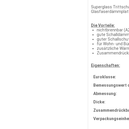
Superglass Trittsch
Glasfaserdämmplatt
Die Vorteile:
nichtbrennbar (A
gute Schalldämmu
guter Schallschu
für Wohn- und Bü
zusätzliche Wä
Zusammendrückb
Eigenschaften:
Euroklasse:
Bemessungswert d
Abmessung:
Dicke:
Zusammendrückba
Verpackungseinhei