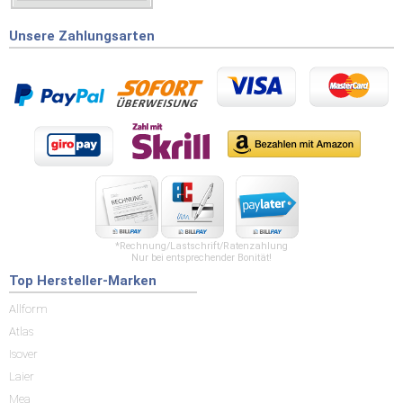
brauche.
Unsere Zahlungsarten
*Rechnung/Lastschrift/Ratenzahlung
Nur bei entsprechender Bonität!
Top Hersteller-Marken
Allform
Atlas
Isover
Laier
Mea