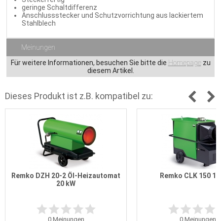
geringe Schaltdifferenz
Anschlussstecker und Schutzvorrichtung aus lackiertem
Stahlblech
Meinungen
Für weitere Informationen, besuchen Sie bitte die
Homepage
zu
diesem Artikel.
Dieses Produkt ist z.B. kompatibel zu:
Remko DZH 20-2 Öl-Heizautomat
Remko CLK 150 14
20 kW
0
Meinungen
0
Meinungen