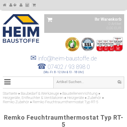
Ihr Warenkorb
0 Artikel
0,00 EUR
✉
info@heim-baustoffe.de
☎
07402 / 93 898 0
(Mo.-Fr. 8 -12 Uhr & 13 - 18 Uhr)
Startseite
»
Baubedarf & Werkzeuge
»
Baustelleneinrichtung
»
Heizgeräte, Entfeuchter & Ventilatoren
»
Heizgeräte
»
Zubehör
»
Remko Zubehör
»
Remko Feuchtraumthermostat Typ RT-5
Remko Feuchtraumthermostat Typ RT-
5