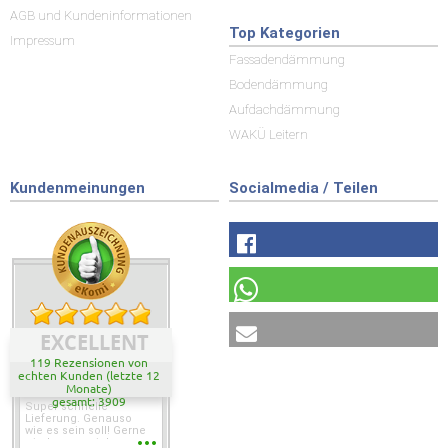
AGB und Kundeninformationen
Top Kategorien
Impressum
Fassadendämmung
Bodendämmung
Aufdachdämmung
WAKÜ Leitern
Kundenmeinungen
Socialmedia / Teilen
EXCELLENT
119 Rezensionen von
echten Kunden (letzte 12
Monate)
gesamt: 3909
Super schnelle
Lieferung. Genauso
wie es sein soll! Gerne
wieder wenn ich was