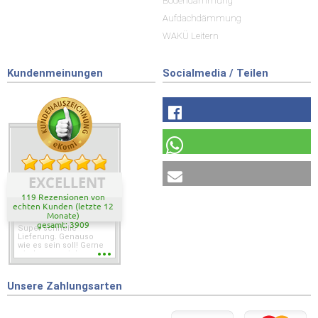
Bodendämmung
Aufdachdämmung
WAKÜ Leitern
Kundenmeinungen
Socialmedia / Teilen
EXCELLENT
119 Rezensionen von
echten Kunden (letzte 12
Monate)
gesamt: 3909
Super schnelle
Lieferung. Genauso
wie es sein soll! Gerne
wieder wenn ich was
brauche.
Unsere Zahlungsarten