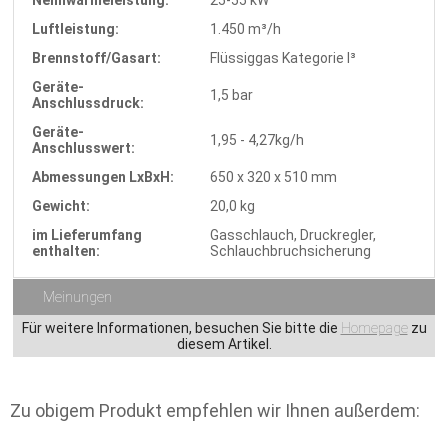
Luftleistung:
1.450 m³/h
Brennstoff/Gasart:
Flüssiggas Kategorie I³
Geräte-
1,5 bar
Anschlussdruck:
Geräte-
1,95 - 4,27kg/h
Anschlusswert:
Abmessungen LxBxH:
650 x 320 x 510 mm
Gewicht:
20,0 kg
im Lieferumfang
Gasschlauch, Druckregler,
enthalten:
Schlauchbruchsicherung
Meinungen
Für weitere Informationen, besuchen Sie bitte die
Homepage
zu
diesem Artikel.
Zu obigem Produkt empfehlen wir Ihnen außerdem: