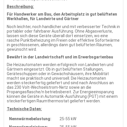
Beschreibung:
Für Handwerker am Bau, den Arbeitsplatz in gut belüfteten
Werkhallen, für Landwirte und Gärtner
Noch leichter, noch handlicher und mit verbesserter Technik in
portabler oder fahrbarer Ausführung. Ohne Abgasverluste,
lassen sich diese Geräte überall dort einsetzen, wo eine
rasche Punktbeheizung im Freien oder effektive Sofortwärme
in geschlossenen, allerdings dann gut belüfteten Räumen,
gewünscht wird.
Bewährt in der Landwirtschaft und im Erwerbsgartenbau
Die Heizautomaten werden erfolgreich von Landwirten und
Gärtnern eingesetzt. Ob in gut belüfteten Stallungen,
Geräteschuppen oder in Gewächshäusern, ihre Mobilität
macht sie praktisch und universell. Die Heizautomaten
werden steckerfertig geliefert und sind nach Anschluss an
das 230 Volt-Wechselstrom-Netz sowie an die
Propangasflasche/n betriebsbereit. Zur Energieeinsparung
können die Geräte in Automatik-Ausführung (PGT) mit einem
steckerfertigen Raumthermostat geliefert werden.
Technische Daten:
Nennwärmebelastung:
25-55 kW
Nennwärmeleistung:
25-55 kW