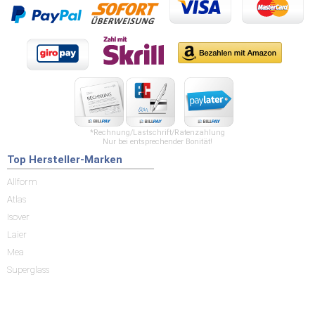
*Rechnung/Lastschrift/Ratenzahlung
Nur bei entsprechender Bonität!
Top Hersteller-Marken
Allform
Atlas
Isover
Laier
Mea
Superglass