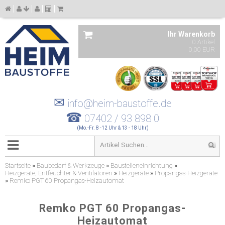
Ihr Warenkorb
0 Artikel
0,00 EUR
✉
info@heim-baustoffe.de
☎
07402 / 93 898 0
(Mo.-Fr. 8 -12 Uhr & 13 - 18 Uhr)
Startseite
»
Baubedarf & Werkzeuge
»
Baustelleneinrichtung
»
Heizgeräte, Entfeuchter & Ventilatoren
»
Heizgeräte
»
Propangas-Heizgeräte
»
Remko PGT 60 Propangas-Heizautomat
Remko PGT 60 Propangas-
Heizautomat