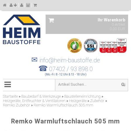
Ihr Warenkorb
0 Artikel
0,00 EUR
✉
info@heim-baustoffe.de
☎
07402 / 93 898 0
(Mo.-Fr. 8 -12 Uhr & 13 - 18 Uhr)
Startseite
»
Baubedarf & Werkzeuge
»
Baustelleneinrichtung
»
Heizgeräte, Entfeuchter & Ventilatoren
»
Heizgeräte
»
Zubehör
»
Remko Zubehör
»
Remko Warmluftschlauch 505 mm
Remko Warmluftschlauch 505 mm