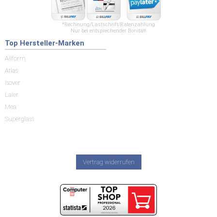
*Rechnung/Lastschrift/Ratenzahlung
Nur bei entsprechender Bonität!
Top Hersteller-Marken
Allform
Atlas
Isover
Laier
Mea
Superglass
Vertrag widerrufen