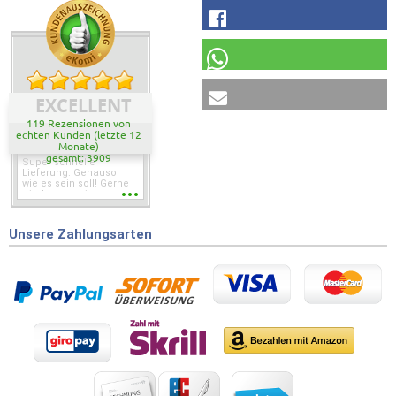
EXCELLENT
119 Rezensionen von
echten Kunden (letzte 12
Monate)
gesamt: 3909
Super schnelle
Lieferung. Genauso
wie es sein soll! Gerne
wieder wenn ich was
brauche.
Unsere Zahlungsarten