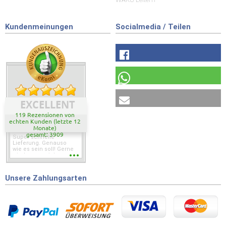
Kundenmeinungen
Socialmedia / Teilen
EXCELLENT
119 Rezensionen von
echten Kunden (letzte 12
Monate)
gesamt: 3909
Super schnelle
Lieferung. Genauso
wie es sein soll! Gerne
wieder wenn ich was
brauche.
Unsere Zahlungsarten