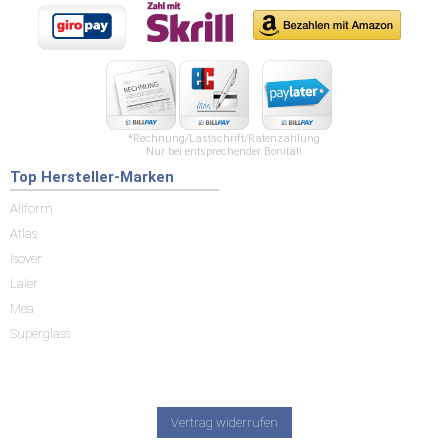
*Rechnung/Lastschrift/Ratenzahlung
Nur bei entsprechender Bonität!
Top Hersteller-Marken
Allform
Atlas
Isover
Laier
Mea
Superglass
Vertrag widerrufen