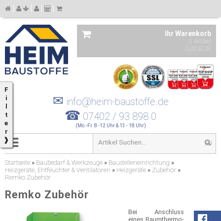
Ihr Warenkorb
0 Artikel
0,00 EUR
F
✉
i
info@heim-baustoffe.de
l
☎
07402 / 93 898 0
t
e
(Mo.-Fr. 8 -12 Uhr & 13 - 18 Uhr)
r
❱
Startseite
»
Baubedarf & Werkzeuge
»
Baustelleneinrichtung
»
Heizgeräte, Entfeuchter & Ventilatoren
»
Heizgeräte
»
Zubehör
»
Remko Zubehör
Remko Zubehör
Bei Anschluss
eines Raumthermo­