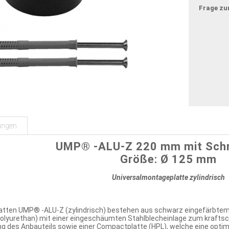
Frage zu
ungen
UMP® -ALU-Z 220 mm mit Sch
Größe: Ø 125 mm
Universalmontageplatte zylindrisch
atten UMP® -ALU-Z (zylindrisch) bestehen aus schwarz eingefärbtem
lyurethan) mit einer eingeschäumten Stahlblecheinlage zum kraftsch
g des Anbauteils sowie einer Compactplatte (HPL), welche eine optim