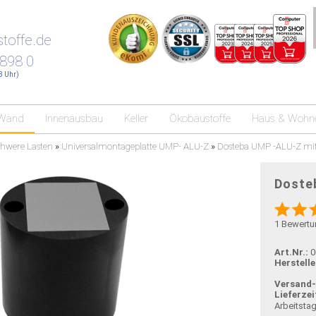
toffe.de
 898 0
18 Uhr)
Wand
Innenausbau
Keller
Ökobaustoffe
Haus & Wohn
hwere Lasten
»
Universalmontageplatte UMP- ALU-Z
»
Dosteba UMP -ALU-Z mi
Doste
1
Bewertu
Art.Nr.:
0
Herstelle
Versand
Lieferzei
Arbeitsta