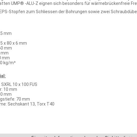
atten UMP® -ALU-Z eignen sich besonders für wärmebrückenfreie
 EPS-Stopfen zum Schliessen der Bohrungen sowie zwei Schraubdübel
125 mm
5 x 80 x 6 mm
 60 mm
 6 mm
00 mm
0 kg/m³
al:
x SXRL 10 x 100 FUS
r: 10 mm
 80 mm
gstiefe: 70 mm
e: Sechskant 13, Torx T40