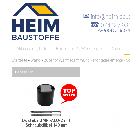
✉
info@heim-baus
☎
07402 / 93
(Mo.-Fr. 8 -12 Uhr & 13 - 
Aktionsangebote
Baubedarf & Werkzeuge
Dach
Startseite
»
Wand
»
Zubehör Wärmedämmung
»
Montageelemente
»
Sc
Bestseller
Dosteba UMP -ALU-Z mit
Schraubdübel 140 mm