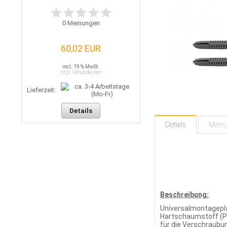
0
Meinungen
60,02 EUR
incl. 19 % MwSt.
zzgl. Versandkosten
Lieferzeit:
Details
Details
Mein
Beschreibung:
Universalmontagepl
Hartschaumstoff (Po
für die Verschraubun