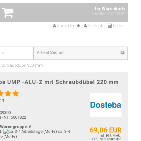
Ihr Warenkorb
0 Artikel
0,00 EUR
Anmelden
Ihr Konto
Kasse
en
t Schraubdübel 220 mm
ba UMP -ALU-Z mit Schraubdübel 220 mm
ng
09300
r-Nr:
6001822
-Warengruppe:
6
69,06 EUR
t:
ca. 3-4
ge (Mo-Fr)
incl. 19 % MwSt.
zzgl. Versandkosten