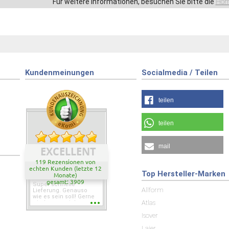
Für weitere Informationen, besuchen Sie bitte die
Hom
Kundenmeinungen
Socialmedia / Teilen
teilen
teilen
mail
EXCELLENT
119 Rezensionen von
echten Kunden (letzte 12
Top Hersteller-Marken
Monate)
gesamt: 3909
Super schnelle
Allform
Lieferung. Genauso
wie es sein soll! Gerne
Atlas
wieder wenn ich was
brauche.
Isover
Laier