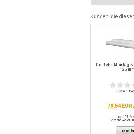
Kunden, die diesen
Dosteba Eldoline-EPS 150 x 150
mm 140 mm, Größe 1
Dosteba Montagezy
125 m
0
Meinungen
0
Meinung
29,68 EUR
78,54 EUR 
incl. 19 % MwSt.
Versandkosten: 0,00 EUR
incl. 19 % M
Versandkosten: 0
Details
Details