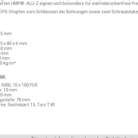
atten UMP® -ALU-Z eignen sich besonders für wärmebrückenfreie
 EPS-Stopfen zum Schliessen der Bohrungen sowie zwei Schraubdübel
125 mm
5 x 80 x 6 mm
 60 mm
 6 mm
00 mm
0 kg/m³
al:
x SXRL 10 x 100 FUS
r: 10 mm
 80 mm
gstiefe: 70 mm
e: Sechskant 13, Torx T40