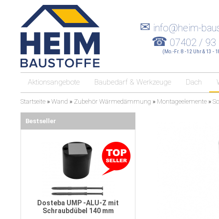
✉
info@heim-baus
☎
07402 / 93
(Mo.-Fr. 8 -12 Uhr & 13 - 
Aktionsangebote
Baubedarf & Werkzeuge
Dach
Startseite
»
Wand
»
Zubehör Wärmedämmung
»
Montageelemente
»
Sc
Bestseller
Dosteba UMP -ALU-Z mit
Schraubdübel 140 mm