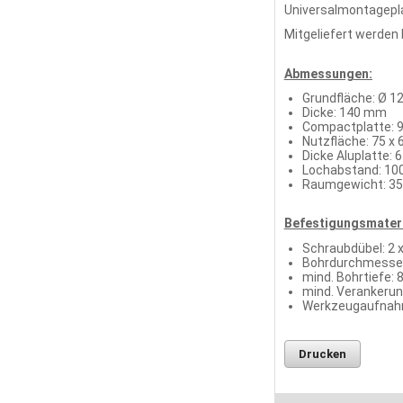
Universalmontagepl
Mitgeliefert werden
Abmessungen:
Grundfläche: Ø 
Dicke: 140 mm
Compactplatte: 9
Nutzfläche: 75 x
Dicke Aluplatte:
Lochabstand: 1
Raumgewicht: 35
Befestigungsmateri
Schraubdübel: 2 
Bohrdurchmesse
mind. Bohrtiefe:
mind. Verankerun
Werkzeugaufnahm
Drucken