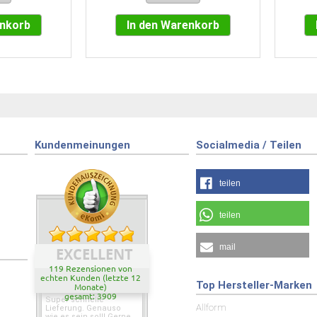
enkorb
In den Warenkorb
Kundenmeinungen
Socialmedia / Teilen
teilen
teilen
mail
EXCELLENT
119 Rezensionen von
echten Kunden (letzte 12
Top Hersteller-Marken
Monate)
gesamt: 3909
Super schnelle
Allform
Lieferung. Genauso
wie es sein soll! Gerne