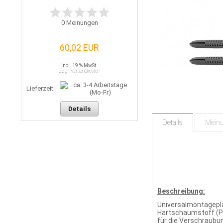
0
Meinungen
60,02 EUR
incl. 19 % MwSt.
zzgl. Versandkosten
Lieferzeit:
Details
Details
Mein
Beschreibung:
Universalmontagepl
Hartschaumstoff (Po
für die Verschraubun