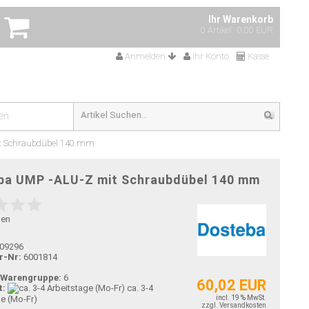
Ihr Warenkorb
0 Artikel
0,00 EUR
Anmelden
Ihr Konto
Kasse
en
t Schraubdübel 140 mm
ba UMP -ALU-Z mit Schraubdübel 140 mm
gen
09296
r-Nr:
6001814
-Warengruppe:
6
60,02 EUR
t:
ca. 3-4
ge (Mo-Fr)
incl. 19 % MwSt.
zzgl. Versandkosten