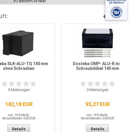
epage
zu diesem Artikel.
uft:
eba SLK-ALU-TQ 140 mm
Dosteba UMP- ALU-R mit
ohne Schrauben
Schraubdübel 140 mm
0
Meinungen
0
Meinungen
182,18 EUR
95,27 EUR
incl. 19 % MwSt.
incl. 19 % MwSt.
Versandkosten: 0,00 EUR
Versandkosten: 0,00 EUR
Details
Details