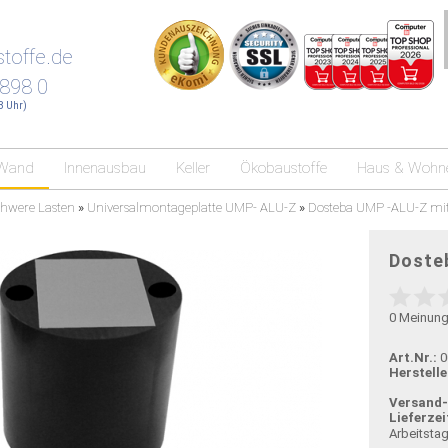
toffe.de
 898 0
18 Uhr)
Wand
Innenausbau
Keller
Ökobaustoffe
Haus & Wohn
hwere Lasten
»
Universalmontageplatte UMP- ALU-Z
»
Dosteba UMP -ALU-Z mi
Doste
0
Meinun
Art.Nr.:
0
Herstelle
Versand
Lieferzei
Arbeitsta