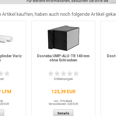
Für weitere Informationen, besuchen Sie bitte die
Hom
 Artikel kauften, haben auch noch folgende Artikel geka
linder Variz
Dosteba UMP-ALU-TR 140 mm
Dost
m
ohne Schrauben
en
0
Meinungen
/ LFM
123,39 EUR
wSt.
incl. 19 % MwSt.
,00 EUR
Versandkosten: 0,00 EUR
Details