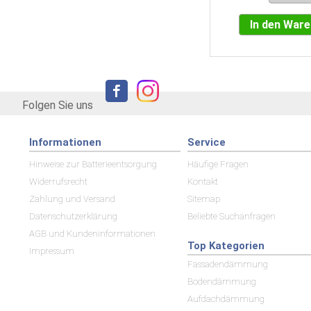
In den Warenkorb
In den War
Folgen Sie uns
Informationen
Service
Hinweise zur Batterieentsorgung
Häufige Fragen
Widerrufsrecht
Kontakt
Zahlung und Versand
Sitemap
Datenschutzerklärung
Beliebte Suchanfragen
AGB und Kundeninformationen
Top Kategorien
Impressum
Fassadendämmung
Bodendämmung
Aufdachdämmung