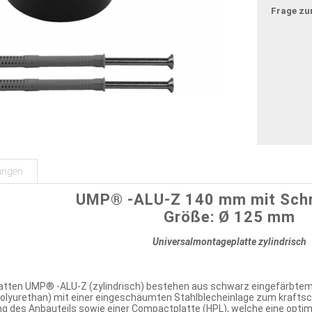
Frage zu
ungen
UMP® -ALU-Z 140 mm mit Sch
Größe: Ø 125 mm
Universalmontageplatte zylindrisch
atten UMP® -ALU-Z (zylindrisch) bestehen aus schwarz eingefärbtem
lyurethan) mit einer eingeschäumten Stahlblecheinlage zum kraftsch
g des Anbauteils sowie einer Compactplatte (HPL), welche eine optim