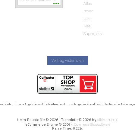
Atlas
wieder wenn ich was
brauche.
Isover
Laier
Mea
Superglass
Vertrag widerrufen
rsandkosten. Unsere Angebote sind freibleibend und nur solange der Vorrat reicht. Technische Änderun
Heim-Baustoffe © 2026
Template © 2026 by
alkim media
eCommerce Engine © 2006
xt:Commerce Shopsoftware
Parse Time: 0.202s