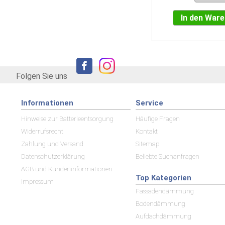
In den War
Folgen Sie uns
Informationen
Service
Hinweise zur Batterieentsorgung
Häufige Fragen
Widerrufsrecht
Kontakt
Zahlung und Versand
Sitemap
Datenschutzerklärung
Beliebte Suchanfragen
AGB und Kundeninformationen
Top Kategorien
Impressum
Fassadendämmung
Bodendämmung
Aufdachdämmung