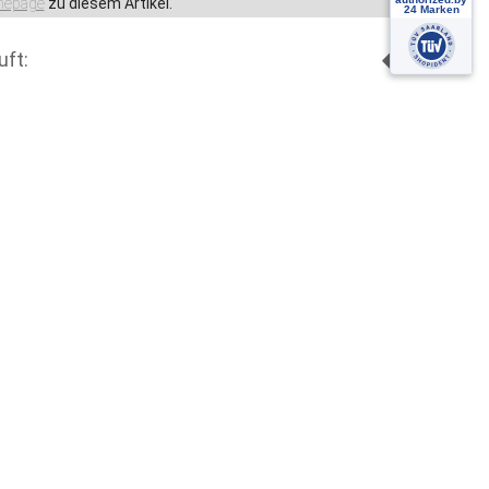
epage
zu diesem Artikel.
uft: