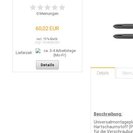
0
Meinungen
60,02 EUR
incl. 19 % MwSt.
zzgl. Versandkosten
Lieferzeit:
Details
Details
Mein
Beschreibung:
Universalmontagepl
Hartschaumstoff (Po
für die Verschraubun