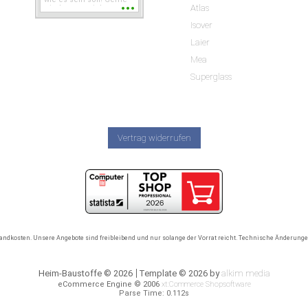
Atlas
wieder wenn ich was
brauche.
Isover
Laier
Mea
Superglass
Vertrag widerrufen
rsandkosten. Unsere Angebote sind freibleibend und nur solange der Vorrat reicht. Technische Änderun
Heim-Baustoffe © 2026
Template © 2026 by
alkim media
eCommerce Engine © 2006
xt:Commerce Shopsoftware
Parse Time: 0.112s