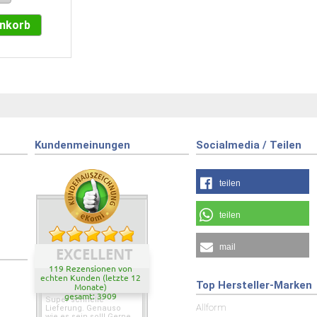
enkorb
Kundenmeinungen
Socialmedia / Teilen
teilen
teilen
mail
EXCELLENT
119 Rezensionen von
echten Kunden (letzte 12
Top Hersteller-Marken
Monate)
gesamt: 3909
Super schnelle
Allform
Lieferung. Genauso
wie es sein soll! Gerne