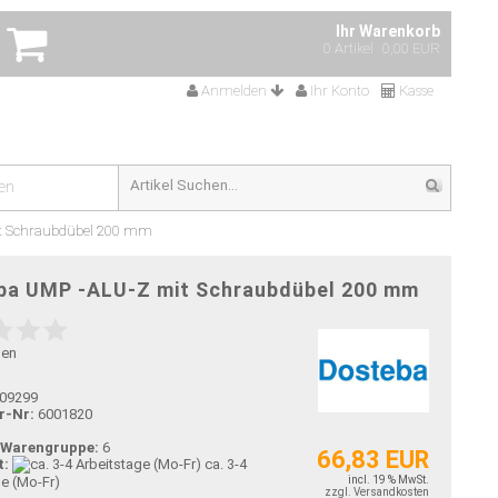
Ihr Warenkorb
0 Artikel
0,00 EUR
Anmelden
Ihr Konto
Kasse
en
t Schraubdübel 200 mm
ba UMP -ALU-Z mit Schraubdübel 200 mm
gen
09299
r-Nr:
6001820
-Warengruppe:
6
66,83 EUR
t:
ca. 3-4
ge (Mo-Fr)
incl. 19 % MwSt.
zzgl. Versandkosten