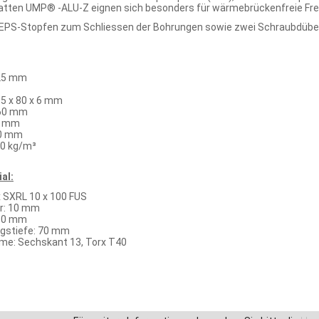
atten UMP® -ALU-Z eignen sich besonders für wärmebrückenfreie
 EPS-Stopfen zum Schliessen der Bohrungen sowie zwei Schraubdübel
125 mm
5 x 80 x 6 mm
 60 mm
 6 mm
00 mm
0 kg/m³
al:
x SXRL 10 x 100 FUS
r: 10 mm
 80 mm
gstiefe: 70 mm
e: Sechskant 13, Torx T40