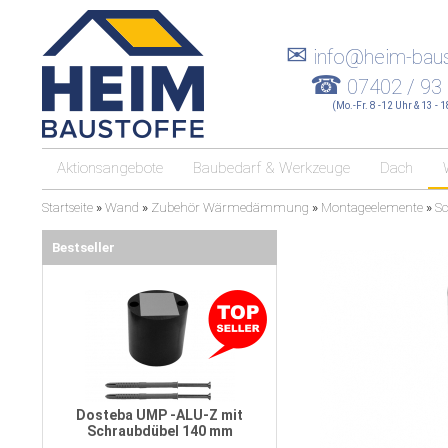
✉
info@heim-baus
☎
07402 / 93
(Mo.-Fr. 8 -12 Uhr & 13 - 
Aktionsangebote
Baubedarf & Werkzeuge
Dach
Startseite
»
Wand
»
Zubehör Wärmedämmung
»
Montageelemente
»
Sc
Bestseller
Dosteba UMP -ALU-Z mit
Schraubdübel 140 mm