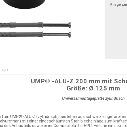
Frage zu
ungen
UMP® -ALU-Z 200 mm mit Sch
Größe: Ø 125 mm
Universalmontageplatte zylindrisch
atten UMP® -ALU-Z (zylindrisch) bestehen aus schwarz eingefärbtem
lyurethan) mit einer eingeschäumten Stahlblecheinlage zum kraftsch
g des Anbauteils sowie einer Compactplatte (HPL), welche eine optim