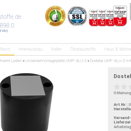
toffe.de
 898 0
18 Uhr)
Wand
Innenausbau
Keller
Ökobaustoffe
Haus & Wohn
hwere Lasten
»
Universalmontageplatte UMP- ALU-Z
»
Dosteba UMP -ALU-Z mi
Doste
0
Meinun
Art.Nr.:
0
Herstelle
Versand
Lieferzei
Arbeitsta