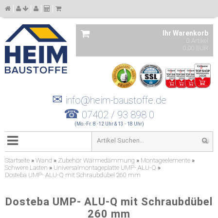
Ihr Warenkorb
0 Artikel
0,00 EUR
✉
info@heim-baustoffe.de
☎
07402 / 93 898 0
(Mo.-Fr. 8 -12 Uhr & 13 - 18 Uhr)
Startseite
»
Wand
»
Zubehör Wärmedämmung
»
Montageelemente
»
Schwere Lasten
»
Universalmontageplatte UMP- ALU-Q
»
Dosteba UMP- ALU-Q mit Schraubdübel 260 mm
Dosteba UMP- ALU-Q mit Schraubdübel
260 mm