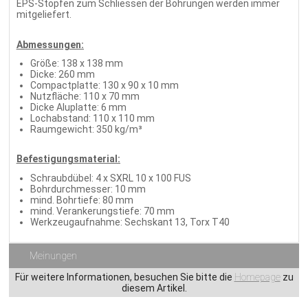
EPS-Stopfen zum Schliessen der Bohrungen werden immer
mitgeliefert.
Abmessungen:
Größe: 138 x 138 mm
Dicke: 260 mm
Compactplatte: 130 x 90 x 10 mm
Nutzfläche: 110 x 70 mm
Dicke Aluplatte: 6 mm
Lochabstand: 110 x 110 mm
Raumgewicht: 350 kg/m³
Befestigungsmaterial:
Schraubdübel: 4 x SXRL 10 x 100 FUS
Bohrdurchmesser: 10 mm
mind. Bohrtiefe: 80 mm
mind. Verankerungstiefe: 70 mm
Werkzeugaufnahme: Sechskant 13, Torx T40
Meinungen
Für weitere Informationen, besuchen Sie bitte die
Homepage
zu
diesem Artikel.