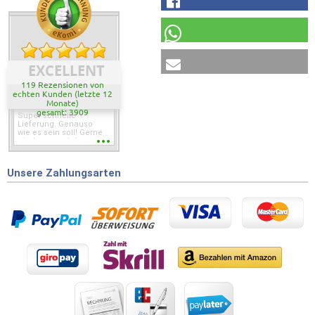
EXCELLENT
119 Rezensionen von
echten Kunden (letzte 12
Monate)
gesamt: 3909
Super schnelle
Lieferung. Genauso
wie es sein soll! Gerne
wieder wenn ich was
brauche.
Unsere Zahlungsarten