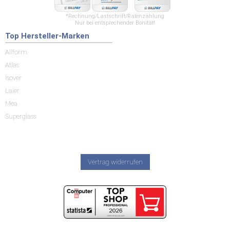
*Rechnung/Lastschrift/Ratenzahlung
Nur bei entsprechender Bonität!
Top Hersteller-Marken
Allform
Atlas
Isover
Laier
Mea
Superglass
Vertrag widerrufen