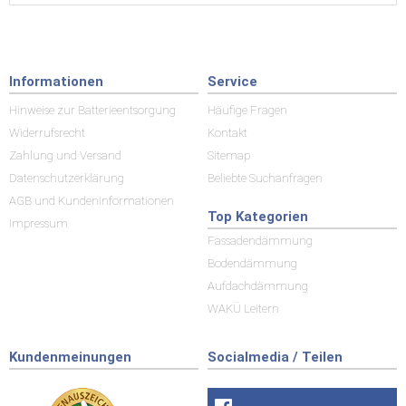
Informationen
Service
Hinweise zur Batterieentsorgung
Häufige Fragen
Widerrufsrecht
Kontakt
Zahlung und Versand
Sitemap
Datenschutzerklärung
Beliebte Suchanfragen
AGB und Kundeninformationen
Top Kategorien
Impressum
Fassadendämmung
Bodendämmung
Aufdachdämmung
WAKÜ Leitern
Kundenmeinungen
Socialmedia / Teilen