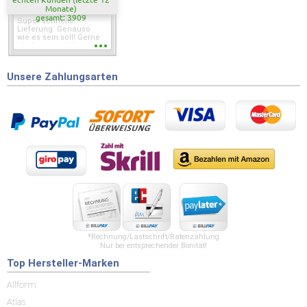
Monate)
gesamt: 3909
Super schnelle
Lieferung. Genauso
wie es sein soll! Gerne
wieder wenn ich was
brauche.
Unsere Zahlungsarten
*Rechnung/Lastschrift/Ratenzahlung
Nur bei entsprechender Bonität!
Top Hersteller-Marken
Allform
Atlas