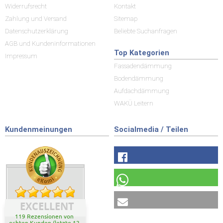
Widerrufsrecht
Kontakt
Zahlung und Versand
Sitemap
Datenschutzerklärung
Beliebte Suchanfragen
AGB und Kundeninformationen
Top Kategorien
Impressum
Fassadendämmung
Bodendämmung
Aufdachdämmung
WAKÜ Leitern
Kundenmeinungen
Socialmedia / Teilen
EXCELLENT
119 Rezensionen von
echten Kunden (letzte 12