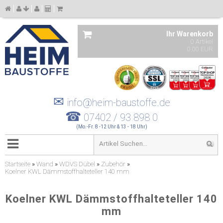
Ihr Warenkorb
0 Artikel
0,00 EUR
✉
info@heim-baustoffe.de
☎
07402 / 93 898 0
(Mo.-Fr. 8 -12 Uhr & 13 - 18 Uhr)
Startseite
»
Wand
»
WDVS Dübel
»
Zubehör
»
Koelner KWL Dämmstoffhalteteller 140 mm
Koelner KWL Dämmstoffhalteteller 140
mm