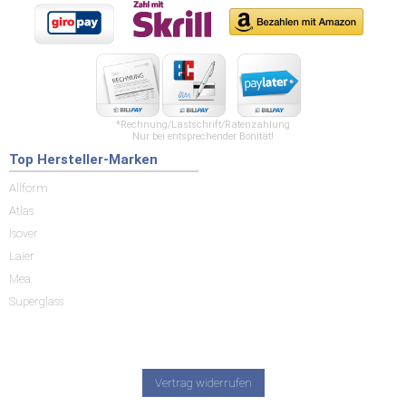
*Rechnung/Lastschrift/Ratenzahlung
Nur bei entsprechender Bonität!
Top Hersteller-Marken
Allform
Atlas
Isover
Laier
Mea
Superglass
Vertrag widerrufen