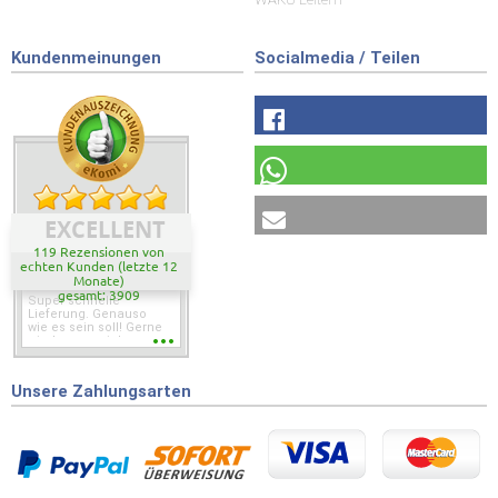
Kundenmeinungen
Socialmedia / Teilen
EXCELLENT
119 Rezensionen von
echten Kunden (letzte 12
Monate)
gesamt: 3909
Super schnelle
Lieferung. Genauso
wie es sein soll! Gerne
wieder wenn ich was
brauche.
Unsere Zahlungsarten