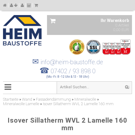
Ihr Warenkorb
0 Artikel
0,00 EUR
✉
info@heim-baustoffe.de
☎
07402 / 93 898 0
(Mo.-Fr. 8 -12 Uhr & 13 - 18 Uhr)
Startseite
»
Wand
»
Fassadendämmung
»
Mineralwolle
»
Mineralwolle Lamelle
»
Isover Sillatherm WVL 2 Lamelle 160 mm
Isover Sillatherm WVL 2 Lamelle 160
mm