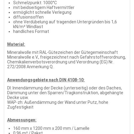
Schmelzpunkt: 1000°C
mit beidseitigem Haftvermittler
ermöglicht schnelle Verlegung
diffusionsoffen
ohne Verdübelung auf tragenden Untergründen bis 1,6
kN/m² Windlast
handliches Format
Material:
Mineralwolle mit RAL-Gütezeichen der Gütegemeinschaft
Mineralwolle e.V., freigezeichnet nach Gefahrstoffverordnung,
Chemikalienverbotsverordnung und Verordnung (EG) Nr.
272/2008 Anmerkung Q.
Anwendungsgebiete nach DIN 4108-10:
DI: Innendämmung der Decke (unterseitig) oder des Daches,
Dämmung unter den Sparren/Tragkonstruktion, abgehängte
Decke usw.
WAP-zh: Außendämmung der Wand unter Putz, hohe
Zugfestigkeit
Abmessungen:
160 mm x 1200 mm x 200 mm / Lamelle
0,96 m² / Paket