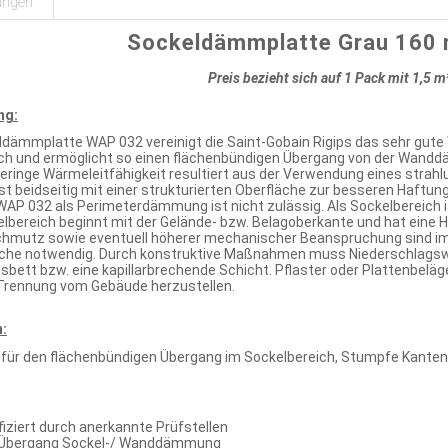
ungen
Sockeldämmplatte Grau 160
Preis bezieht sich auf 1 Pack mit 1,5 m
ng:
ldämmplatte WAP 032 vereinigt die Saint-Gobain Rigips das sehr gu
ch und ermöglicht so einen flächenbündigen Übergang von der Wand
eringe Wärmeleitfähigkeit resultiert aus der Verwendung eines strahl
t beidseitig mit einer strukturierten Oberfläche zur besseren Haftun
P 032 als Perimeterdämmung ist nicht zulässig. Als Sockelbereich is
elbereich beginnt mit der Gelände- bzw. Belagoberkante und hat eine 
chmutz sowie eventuell höherer mechanischer Beanspruchung sind 
che notwendig. Durch konstruktive Maßnahmen muss Niederschlagswa
esbett bzw. eine kapillarbrechende Schicht. Pflaster oder Plattenbe
 Trennung vom Gebäude herzustellen.
:
 für den flächenbündigen Übergang im Sockelbereich, Stumpfe Kanten
fiziert durch anerkannte Prüfstellen
 Übergang Sockel-/ Wanddämmung