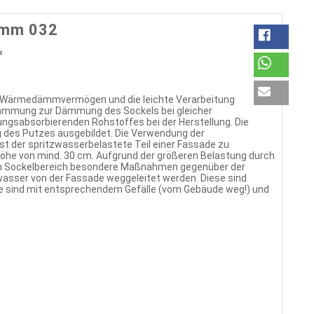
 mm 032
²
te Wärmedämmvermögen und die leichte Verarbeitung
dämmung zur Dämmung des Sockels bei gleicher
ungsabsorbierenden Rohstoffes bei der Herstellung. Die
g des Putzes ausgebildet. Die Verwendung der
t der spritzwasserbelastete Teil einer Fassade zu
Höhe von mind. 30 cm. Aufgrund der größeren Belastung durch
im Sockelbereich besondere Maßnahmen gegenüber der
sser von der Fassade weggeleitet werden. Diese sind
läge sind mit entsprechendem Gefälle (vom Gebäude weg!) und