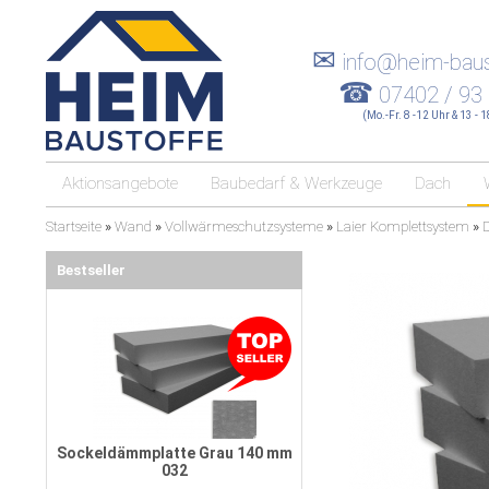
✉
info@heim-baus
☎
07402 / 93
(Mo.-Fr. 8 -12 Uhr & 13 - 
Aktionsangebote
Baubedarf & Werkzeuge
Dach
Startseite
»
Wand
»
Vollwärmeschutzsysteme
»
Laier Komplettsystem
»
Bestseller
Sockeldämmplatte Grau 140 mm
032