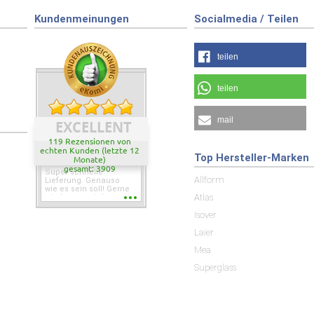
Kundenmeinungen
Socialmedia / Teilen
teilen
teilen
mail
EXCELLENT
119 Rezensionen von
echten Kunden (letzte 12
Top Hersteller-Marken
Monate)
gesamt: 3909
Super schnelle
Allform
Lieferung. Genauso
wie es sein soll! Gerne
Atlas
wieder wenn ich was
brauche.
Isover
Laier
Mea
Superglass