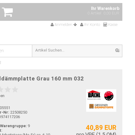
Ihr Warenkorb
0 Artikel
0,00 EUR
Anmelden
Ihr Konto
Kasse
en
2
ldämmplatte Grau 160 mm 032
gen
05551
r-Nr:
22508250
3974117206
-Warengruppe:
9
40,89 EUR
t:
pro VPE (
1.5
QM)
ca. 6-10