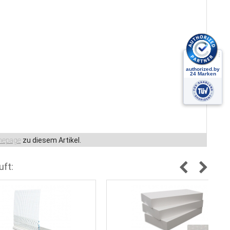
epage
zu diesem Artikel.
uft: