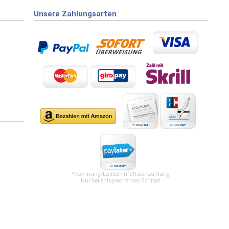
Unsere Zahlungsarten
*Rechnung/Lastschrift/Ratenzahlung
Nur bei entsprechender Bonität!