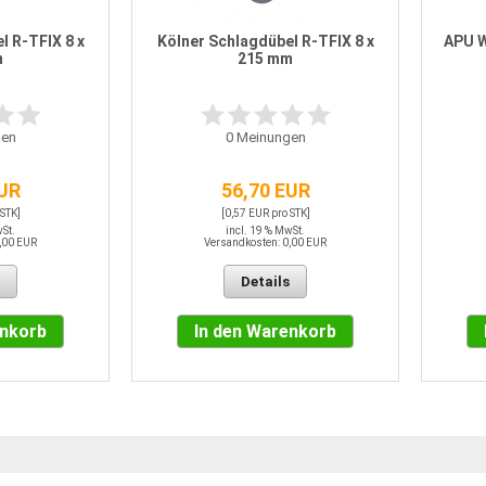
l R-TFIX 8 x
Kölner Schlagdübel R-TFIX 8 x
APU W
m
215 mm
en
0
Meinungen
EUR
56,70 EUR
 STK]
[0,57 EUR pro STK]
wSt.
incl. 19 % MwSt.
,00 EUR
Versandkosten: 0,00 EUR
Details
enkorb
In den Warenkorb