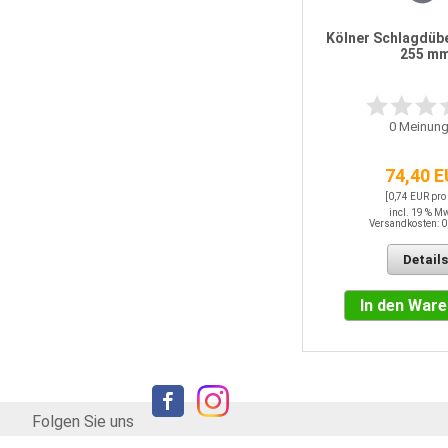
Isover Sillatherm WVL 2 Lamelle
160 mm
Kölner Schlagdübe
255 m
0
Meinungen
0
Meinung
29,01 EUR / QM
74,40 
incl. 19 % MwSt.
Versandkosten: 0,00 EUR
[0,74 EUR pro
incl. 19 % M
Versandkosten: 0
Details
Details
In den Warenkorb
In den War
Folgen Sie uns