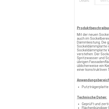
Details
Mein
Produktbeschreibu
Mit der neuen Socke
auch im Sockelberei
Dämmleistung. Die g
Sockeldämmplatte is
Sockeldämmplatte WA
verstehen. Der Sock
Spritzwasser und S
übrigen Fassadenflä
üblicherweise ein Ki
einer konstruktiven
Anwendungsbereich
Putzträgerplatte
Technische Daten:
Geprüft und zerti
Flächenbündiger