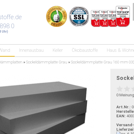
toffe.de
 898 0
18 Uhr)
Wand
Innenausbau
Keller
Ökobaustoffe
Haus & Wohn
Dämmplatten
»
Sockeldämmplatte Grau
»
Sockeldämmplatte Grau 160 mm 03
Socke
0
Meinun
Art.Nr.:
0
Herstelle
EAN:
400
Versand
Lieferzei