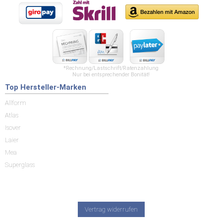
*Rechnung/Lastschrift/Ratenzahlung
Nur bei entsprechender Bonität!
Top Hersteller-Marken
Allform
Atlas
Isover
Laier
Mea
Superglass
Vertrag widerrufen