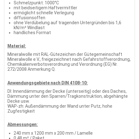
Schmelzpunkt: 1000°C
mit beidseitigem Haftvermittler
ermöglicht schnelle Verlegung
diffusionsoffen
ohne Verdübelung auf tragenden Untergründen bis 1,6
kN/m² Windlast
handliches Format
Material:
Mineralwolle mit RAL-Gütezeichen der Gütegemeinschaft
Mineralwolle e.V., freigezeichnet nach Gefahrstoffverordnung,
Chemikalienverbotsverordnung und Verordnung (EG) Nr.
272/2008 Anmerkung Q.
Anwendungsgebiete nach DIN 4108-10:
DI: Innendämmung der Decke (unterseitig) oder des Daches,
Dämmung unter den Sparren/Tragkonstruktion, abgehängte
Decke usw.
WAP-zh: Außendämmung der Wand unter Putz, hohe
Zugfestigkeit
Abmessungen:
240 mm x 1200 mm x 200 mm / Lamelle
0,48 m² / Paket