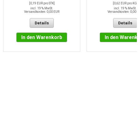
[0,19 EUR pro STK]
[0,62 EUR pro KG]
incl. 19 % MwSt.
incl. 19 % MwSt.
Versandkosten: 0,00 EUR
Versandkosten: 0,00 E
Details
Details
In den Warenkorb
In den Warenk