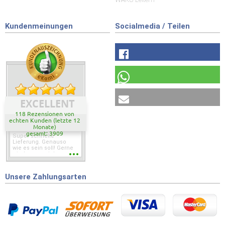
Kundenmeinungen
Socialmedia / Teilen
EXCELLENT
118 Rezensionen von
echten Kunden (letzte 12
Monate)
gesamt: 3909
Super schnelle
Lieferung. Genauso
wie es sein soll! Gerne
wieder wenn ich was
brauche.
Unsere Zahlungsarten