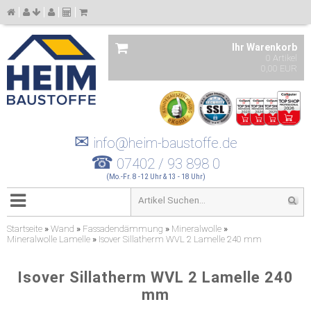
Ihr Warenkorb
0 Artikel
0,00 EUR
✉
info@heim-baustoffe.de
☎
07402 / 93 898 0
(Mo.-Fr. 8 -12 Uhr & 13 - 18 Uhr)
Startseite
»
Wand
»
Fassadendämmung
»
Mineralwolle
»
Mineralwolle Lamelle
»
Isover Sillatherm WVL 2 Lamelle 240 mm
Isover Sillatherm WVL 2 Lamelle 240
mm