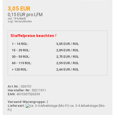
3,05 EUR
0,15 EUR pro LFM
incl. 19 % MwSt.
zzgl. Versandkosten
Staffelpreise beachten
!
1 - 14 ROL:
3,05 EUR / ROL
15 - 29 ROL:
2,89 EUR / ROL
30 - 59 ROL:
2,75 EUR / ROL
60 - 119 ROL:
2,59 EUR / ROL
> 120 ROL:
2,44 EUR / ROL
Art.Nr.:
026751
Hersteller-Nr:
55211911
EAN:
4013307526339
Versand-Warengruppe:
2
Lieferzeit:
ca. 3-4 Arbeitstage (Mo-
Fr)