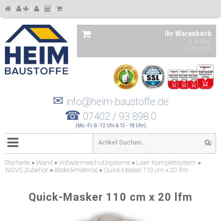
Ihr Warenkorb
0 Artikel
0,00 EUR
✉
info@heim-baustoffe.de
☎
07402 / 93 898 0
(Mo.-Fr. 8 -12 Uhr & 13 - 18 Uhr)
Startseite
»
Wand
»
Vollwärmeschutzsysteme
»
Laier Komplettsystem
»
WDVS Zubehör
»
Abdeckmaterial
»
Quick-Masker 110 cm x 20 lfm
Quick-Masker 110 cm x 20 lfm