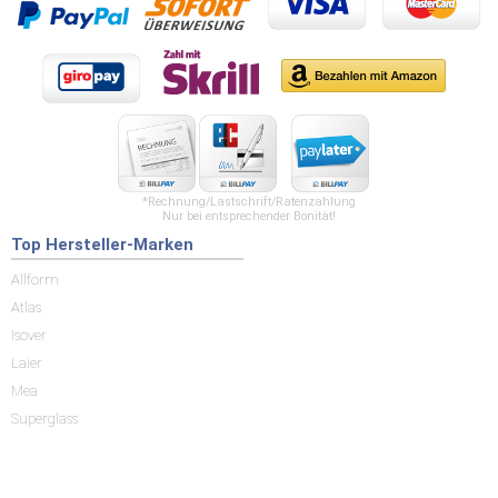
*Rechnung/Lastschrift/Ratenzahlung
Nur bei entsprechender Bonität!
Top Hersteller-Marken
Allform
Atlas
Isover
Laier
Mea
Superglass