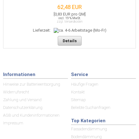
62,48 EUR
[0,83 EUR pro QM]
incl. 19 % MwSt.
zzgl. Versandkosten
Lieferzeit:
Details
Informationen
Service
Hinweise zur Batterieentsorgung
Häufige Fragen
Widerrufsrecht
Kontakt
Zahlung und Versand
Sitemap
Datenschutzerklärung
Beliebte Suchanfragen
AGB und Kundeninformationen
Top Kategorien
Impressum
Fassadendämmung
Bodendämmung