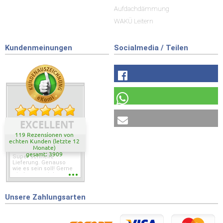
Aufdachdämmung
WAKÜ Leitern
Kundenmeinungen
Socialmedia / Teilen
EXCELLENT
119 Rezensionen von
echten Kunden (letzte 12
Monate)
gesamt: 3909
Super schnelle
Lieferung. Genauso
wie es sein soll! Gerne
wieder wenn ich was
brauche.
Unsere Zahlungsarten