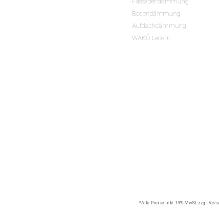
Fassadendämmung
Bodendämmung
Aufdachdämmung
WAKÜ Leitern
*Alle Preise inkl. 19% MwSt. zzgl. Ve