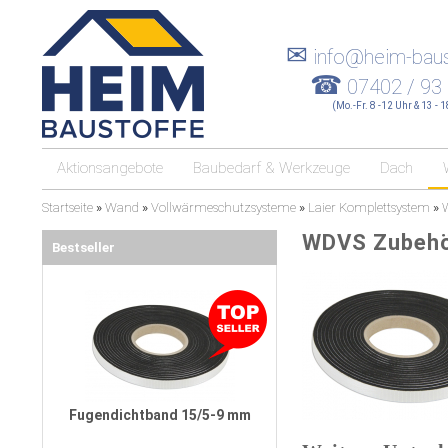
✉
info@heim-baus
☎
07402 / 93
(Mo.-Fr. 8 -12 Uhr & 13 - 
Aktionsangebote
Baubedarf & Werkzeuge
Dach
Startseite
»
Wand
»
Vollwärmeschutzsysteme
»
Laier Komplettsystem
»
WDVS Zubeh
Bestseller
Fugendichtband 15/5-9 mm