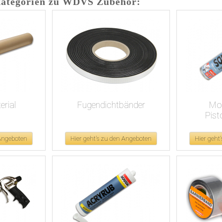
kategorien zu WDVS Zubehör:
rial
Fugendichtbänder
Mo
Pis
 Angeboten
Hier geht's zu den Angeboten
Hier geht