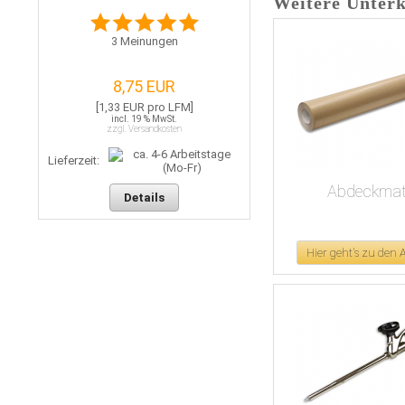
Weitere Unter
3
Meinungen
8,75 EUR
[1,33 EUR pro LFM]
incl. 19 % MwSt.
zzgl. Versandkosten
Lieferzeit:
Abdeckmate
Details
Hier geht's zu den