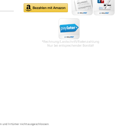
*Rechnung/Lastschrift/Ratenzahlung
Nur bei entsprechender Bonität!
gen und Irrtümer nicht ausgeschlossen.