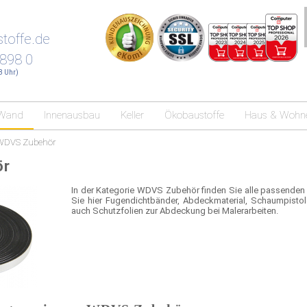
toffe.de
 898 0
18 Uhr)
Wand
Innenausbau
Keller
Ökobaustoffe
Haus & Wohn
WDVS Zubehör
ör
In der Kategorie WDVS Zubehör finden Sie alle passenden
Sie hier Fugendichtbänder, Abdeckmaterial, Schaumpisto
auch Schutzfolien zur Abdeckung bei Malerarbeiten.