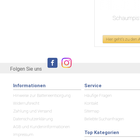
Schaumpist
Hier geht's zu den
Folgen Sie uns
Informationen
Service
Hinweise zur Batterieentsorgung
Häufige Fragen
Widerrufsrecht
Kontakt
Zahlung und Versand
Sitemap
Datenschutzerklärung
Beliebte Suchanfragen
AGB und Kundeninformationen
Top Kategorien
Impressum