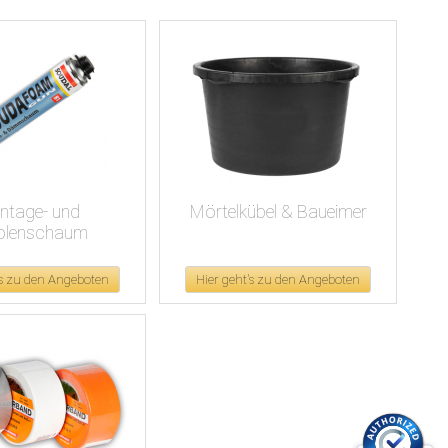
ntage- und
Mörtelkübel & Baueimer
tolenschaum
's zu den Angeboten
Hier geht's zu den Angeboten