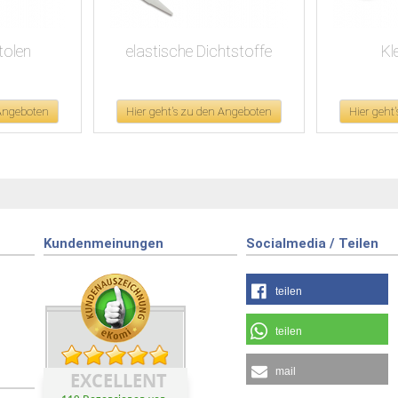
olen
elastische Dichtstoffe
Kl
 Angeboten
Hier geht's zu den Angeboten
Hier geht
Kundenmeinungen
Socialmedia / Teilen
teilen
teilen
mail
EXCELLENT