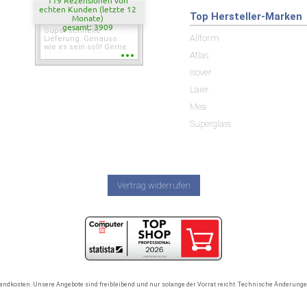
119 Rezensionen von
echten Kunden (letzte 12
Top Hersteller-Marken
Monate)
gesamt: 3909
Super schnelle
Allform
Lieferung. Genauso
wie es sein soll! Gerne
Atlas
wieder wenn ich was
brauche.
Isover
Laier
Mea
Superglass
Vertrag widerrufen
rsandkosten. Unsere Angebote sind freibleibend und nur solange der Vorrat reicht. Technische Änderun