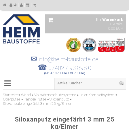
Ihr Warenkorb
0 Artikel
0,00 EUR
✉
info@heim-baustoffe.de
☎
07402 / 93 898 0
(Mo.-Fr. 8 -12 Uhr & 13 - 18 Uhr)
Startseite
»
Wand
»
Vollwärmeschutzsysteme
»
Laier Komplettsystem
»
Oberputze
»
Pastöse Putze
»
Siloxanputz
»
Siloxanputz eingefärbt 3 mm 25 kg/Eimer
Siloxanputz eingefärbt 3 mm 25
kg/Eimer