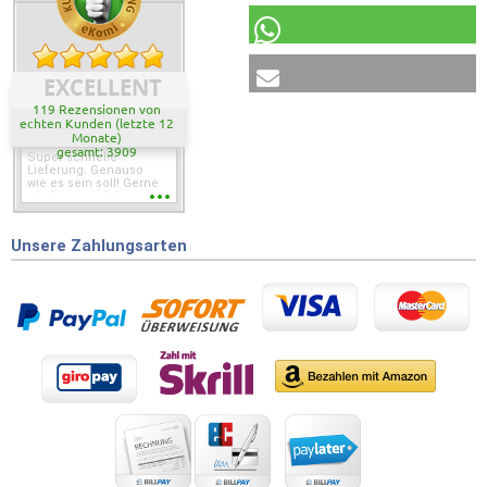
EXCELLENT
119 Rezensionen von
echten Kunden (letzte 12
Monate)
gesamt: 3909
Super schnelle
Lieferung. Genauso
wie es sein soll! Gerne
wieder wenn ich was
brauche.
Unsere Zahlungsarten