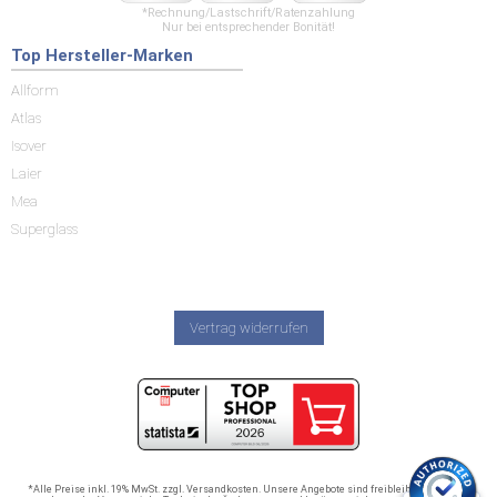
*Rechnung/Lastschrift/Ratenzahlung
Nur bei entsprechender Bonität!
Top Hersteller-Marken
Allform
Atlas
Isover
Laier
Mea
Superglass
Vertrag widerrufen
*Alle Preise inkl. 19% MwSt. zzgl. Versandkosten. Unsere Angebote sind freibleibend und nur