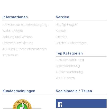
Informationen
Service
Hinweise zur Batterieentsorgung
Häufige Fragen
Widerrufsrecht
Kontakt
Zahlung und Versand
Sitemap
Datenschutzerklärung
Beliebte Suchanfragen
AGB und Kundeninformationen
Top Kategorien
Impressum
Fassadendämmung
Bodendämmung
Aufdachdämmung
WAKÜ Leitern
Kundenmeinungen
Socialmedia / Teilen