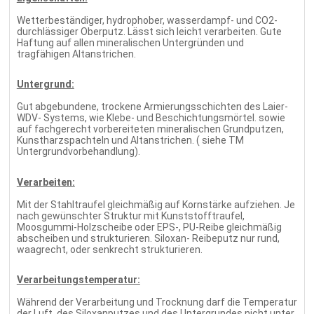
Wetterbeständiger, hydrophober, wasserdampf- und CO2-
durchlässiger Oberputz. Lässt sich leicht verarbeiten. Gute
Haftung auf allen mineralischen Untergründen und
tragfähigen Altanstrichen.
Untergrund:
Gut abgebundene, trockene Armierungsschichten des Laier-
WDV- Systems, wie Klebe- und Beschichtungsmörtel. sowie
auf fachgerecht vorbereiteten mineralischen Grundputzen,
Kunstharzspachteln und Altanstrichen. ( siehe TM
Untergrundvorbehandlung).
Verarbeiten:
Mit der Stahltraufel gleichmäßig auf Kornstärke aufziehen. Je
nach gewünschter Struktur mit Kunststofftraufel,
Moosgummi-Holzscheibe oder EPS-, PU-Reibe gleichmäßig
abscheiben und strukturieren. Siloxan- Reibeputz nur rund,
waagrecht, oder senkrecht strukturieren.
Verarbeitungstemperatur:
Während der Verarbeitung und Trocknung darf die Temperatur
der Luft, des Siloxanputzes und des Untergrundes nicht unter