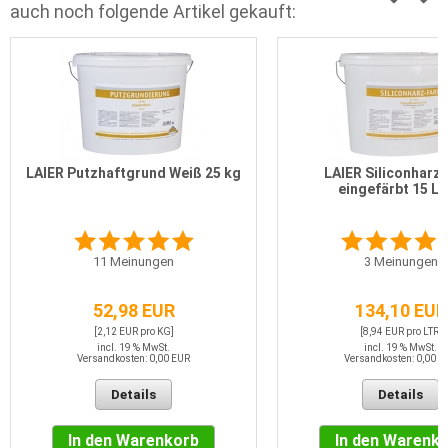
auch noch folgende Artikel gekauft:
LAIER Putzhaftgrund Weiß 25 kg
LAIER Siliconharz
eingefärbt 15 Li
11
Meinungen
3
Meinungen
52,98 EUR
134,10 EUR
[2,12 EUR pro KG]
[8,94 EUR pro LTR]
incl. 19 % MwSt.
incl. 19 % MwSt.
Versandkosten: 0,00 EUR
Versandkosten: 0,00 E
Details
Details
In den Warenkorb
In den Warenk