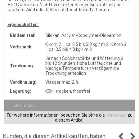
+ 5° C absinken. Nicht bei direkter Sonneneinstrahlung, bei
starkem Wind oder hoher Luftfeuchtigkeit arbeiten.
Eigenschaften:
Bindemittel:
Siloxan, Acrylat-Copolymer-Dispersion
K Korn 2 = ca. 2,5 bis 3,0 kg / m 2, K Korn 3
Verbrauch:
= ca. 3,5 bis 4,0 kg / m 2
Je nach Schichtstärke und Witterung 6
bis 12 Stunden. Hohe Luftfeuchte und
Trocknung:
niedrige Temperaturen verzögern die
Trocknung erheblich
Verdünnung:
Wasser max. 2 %
Lagerung:
Kühl, trocken, frostfrei
Meinungen
Für weitere Informationen, besuchen Sie bitte die
Homepage
zu
diesem Artikel.
Kunden, die diesen Artikel kauften, haben