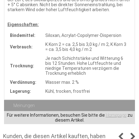
+ 5° C absinken. Nicht bei direkter Sonneneinstrahlung, bei
starkem Wind oder hoher Luftfeuchtigkeit arbeiten.
Eigenschaften:
Bindemittel:
Siloxan, Acrylat-Copolymer-Dispersion
K Korn 2 = ca. 2,5 bis 3,0 kg / m 2, K Korn 3
Verbrauch:
= ca. 3,5 bis 4,0 kg / m 2
Je nach Schichtstärke und Witterung 6
bis 12 Stunden. Hohe Luftfeuchte und
Trocknung:
niedrige Temperaturen verzögern die
Trocknung erheblich
Verdünnung:
Wasser max. 2 %
Lagerung:
Kühl, trocken, frostfrei
Meinungen
Für weitere Informationen, besuchen Sie bitte die
Homepage
zu
diesem Artikel.
Kunden, die diesen Artikel kauften, haben