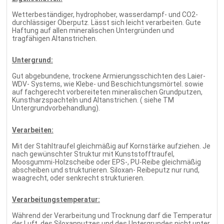
Wetterbeständiger, hydrophober, wasserdampf- und CO2-
durchlässiger Oberputz. Lässt sich leicht verarbeiten. Gute
Haftung auf allen mineralischen Untergründen und
tragfähigen Altanstrichen.
Untergrund:
Gut abgebundene, trockene Armierungsschichten des Laier-
WDV- Systems, wie Klebe- und Beschichtungsmörtel. sowie
auf fachgerecht vorbereiteten mineralischen Grundputzen,
Kunstharzspachteln und Altanstrichen. ( siehe TM
Untergrundvorbehandlung).
Verarbeiten:
Mit der Stahltraufel gleichmäßig auf Kornstärke aufziehen. Je
nach gewünschter Struktur mit Kunststofftraufel,
Moosgummi-Holzscheibe oder EPS-, PU-Reibe gleichmäßig
abscheiben und strukturieren. Siloxan- Reibeputz nur rund,
waagrecht, oder senkrecht strukturieren.
Verarbeitungstemperatur:
Während der Verarbeitung und Trocknung darf die Temperatur
der Luft, des Siloxanputzes und des Untergrundes nicht unter