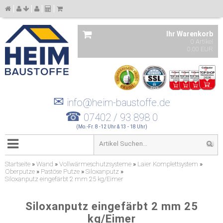
Ihr Warenkorb
0 Artikel
0,00 EUR
✉
info@heim-baustoffe.de
☎
07402 / 93 898 0
(Mo.-Fr. 8 -12 Uhr & 13 - 18 Uhr)
Startseite
»
Wand
»
Vollwärmeschutzsysteme
»
Laier Komplettsystem
»
Oberputze
»
Pastöse Putze
»
Siloxanputz
»
Siloxanputz eingefärbt 2 mm 25 kg/Eimer
Siloxanputz eingefärbt 2 mm 25
kg/Eimer