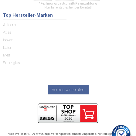
*Rechnung/Lastschrift/Ratenzahlung
Nur bei entsprechender Bonität!
Top Hersteller-Marken
Allform
Atlas
Isover
Laier
Mea
Superglass
Vertrag widerrufen
*Alle Preise inkl. 19% MwSt. zzgl. Versandkosten. Unsere Angebote sind freibleibend und nur