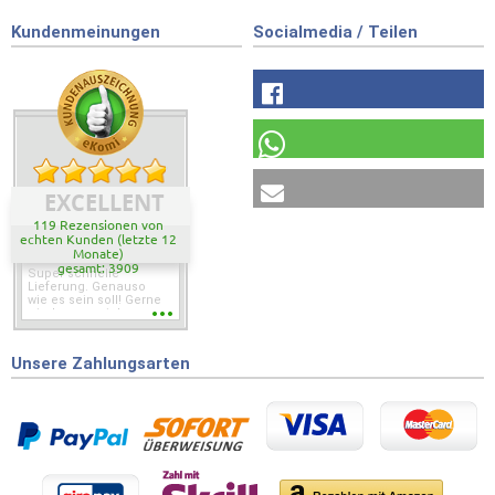
Kundenmeinungen
Socialmedia / Teilen
EXCELLENT
119 Rezensionen von
echten Kunden (letzte 12
Monate)
gesamt: 3909
Super schnelle
Lieferung. Genauso
wie es sein soll! Gerne
wieder wenn ich was
brauche.
Unsere Zahlungsarten