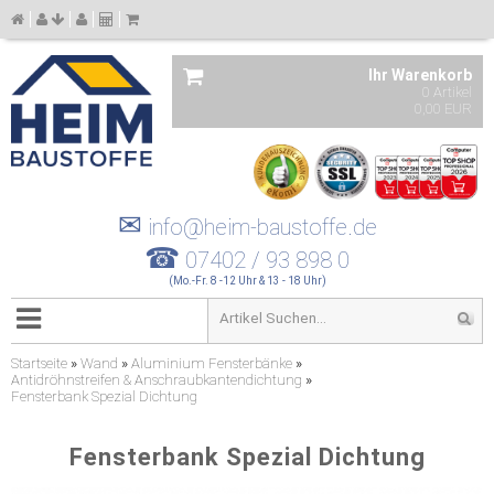
Ihr Warenkorb
0 Artikel
0,00 EUR
✉
info@heim-baustoffe.de
☎
07402 / 93 898 0
(Mo.-Fr. 8 -12 Uhr & 13 - 18 Uhr)
Startseite
»
Wand
»
Aluminium Fensterbänke
»
Antidröhnstreifen & Anschraubkantendichtung
»
Fensterbank Spezial Dichtung
Fensterbank Spezial Dichtung