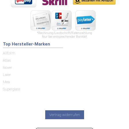
*Rechnung/Lastschrift/Ratenzahlung
Nur bei entsprechender Bonität!
Top Hersteller-Marken
Allform
Atlas
Isover
Laier
Mea
Superglass
Vertrag widerrufen