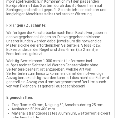
montagefreundlich. In Kombination mit den passenden
Bordprofilen ist das System durch das ift Rosenheim auf
Schlagregendichtheit geprüft. So entsteht ein sicherer und
langlebiger Abschluss selbst bei starker Witterung.
Fixlängen / Zuschnitte:
Wir fertigen die Fensterbänke nach Ihren Bestellvorgaben in
den vorgegebenen Längen an. Die vorgegebenen Masse
unserer Kunden werden dabei jeweils um die notwendige
Materialdicke der erforderlichen Seitenteile, Stoss- bzw.
Eckverbinder, in der Regel sind dies 4 mm (2 x 2 mm) je
Fensterbank, gekürzt.
Wichtig: Bestellmass 1.000 mm ist Liefermass incl.
aufgesteckter Seitenteile! Werden Fensterbänke ohne
Seitenteile bestellt, ist anzugeben, welche Art von
Seitenteilen zum Einsatz kommen, damit der notwendige
Abzug berücksichtigt werden kann. Ist dies nicht der Fall wird
generell ein Abzug von 4 mm vorgenommen! Der Umtausch
von von Fixlängen ist generell ausgeschlossen!
Eigenschaften:
Tropfkante 40 mm, Neigung 5°, Anschraubsteg 25 mm
Ausladung 50 bis 400 mm
Material stranggepresstes Aluminium, wetterfest eloxiert
oder beschichtet