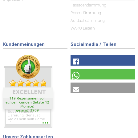
Fassadendämmung
Bodendämmung
Aufdachdämmung
WAKÜ Leitern
Kundenmeinungen
Socialmedia / Teilen
EXCELLENT
119 Rezensionen von
echten Kunden (letzte 12
Monate)
gesamt: 3909
Super schnelle
Lieferung. Genauso
wie es sein soll! Gerne
wieder wenn ich was
brauche.
Unsere Zahlungsarten