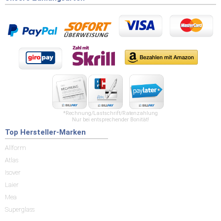
*Rechnung/Lastschrift/Ratenzahlung
Nur bei entsprechender Bonität!
Top Hersteller-Marken
Allform
Atlas
Isover
Laier
Mea
Superglass