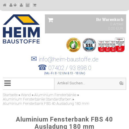
Ihr Warenkorb
0 Artikel
0,00 EUR
✉
info@heim-baustoffe.de
☎
07402 / 93 898 0
(Mo.-Fr. 8 -12 Uhr & 13 - 18 Uhr)
Startseite
»
Wand
»
Aluminium Fensterbänke
»
Aluminium Fensterbänke Standardfarben
»
Aluminium Fensterbank FBS 40 Ausladung 180 mm
Aluminium Fensterbank FBS 40
Ausladung 180 mm