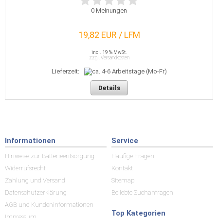
0
Meinungen
19,82 EUR / LFM
incl. 19 % MwSt.
zzgl. Versandkosten
Lieferzeit:
Details
Informationen
Service
Hinweise zur Batterieentsorgung
Häufige Fragen
Widerrufsrecht
Kontakt
Zahlung und Versand
Sitemap
Datenschutzerklärung
Beliebte Suchanfragen
AGB und Kundeninformationen
Top Kategorien
Impressum