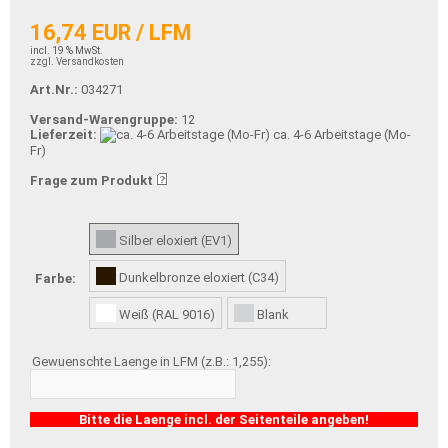
16,74 EUR / LFM
incl. 19 % MwSt.
zzgl. Versandkosten
Art.Nr.:
034271
Versand-Warengruppe:
12
Lieferzeit:
ca. 4-6 Arbeitstage (Mo-
Fr)
Frage zum Produkt
Silber eloxiert (EV1)
Dunkelbronze eloxiert (C34)
Farbe:
Weiß (RAL 9016)
Blank
Gewuenschte Laenge in LFM (z.B.: 1,255):
Bitte die Laenge incl. der Seitenteile angeben!