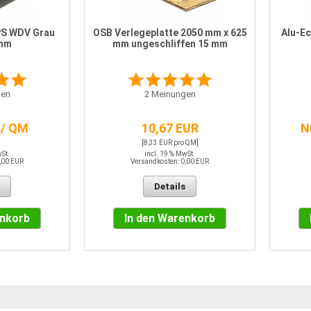
PS WDV Grau
OSB Verlegeplatte 2050 mm x 625
Alu-Ec
 mm
mm ungeschliffen 15 mm
en
2
Meinungen
 / QM
10,67 EUR
N
[8,33 EUR pro QM]
wSt.
incl. 19 % MwSt.
,00 EUR
Versandkosten: 0,00 EUR
Details
enkorb
In den Warenkorb