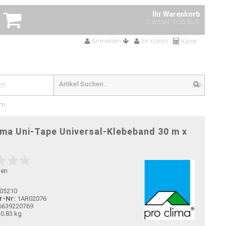
Ihr Warenkorb
0 Artikel
0,00 EUR
Anmelden
Ihr Konto
Kasse
en
cm
ima Uni-Tape Universal-Klebeband 30 m x
gen
05210
r-Nr:
1AR02076
6639220769
0.83 kg