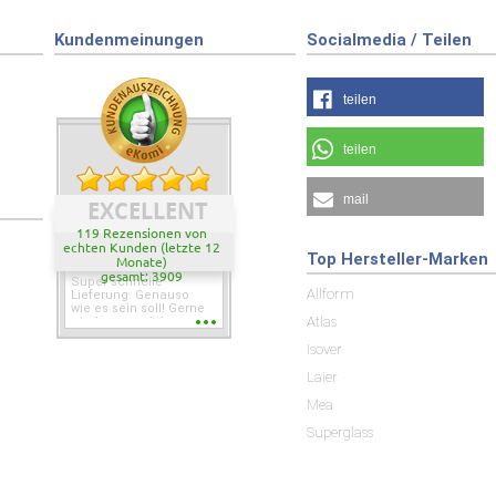
Kundenmeinungen
Socialmedia / Teilen
teilen
teilen
mail
EXCELLENT
119 Rezensionen von
echten Kunden (letzte 12
Top Hersteller-Marken
Monate)
gesamt: 3909
Super schnelle
Allform
Lieferung. Genauso
wie es sein soll! Gerne
Atlas
wieder wenn ich was
brauche.
Isover
Laier
Mea
Superglass