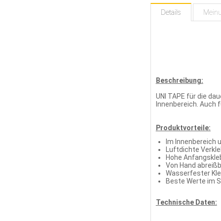
Details
Mein
Beschreibung:
UNI TAPE für die da
Innenbereich. Auch 
Produktvorteile:
Im Innenbereich u
Luftdichte Verkl
Hohe Anfangskle
Von Hand abreißb
Wasserfester Kle
Beste Werte im S
Technische Daten: