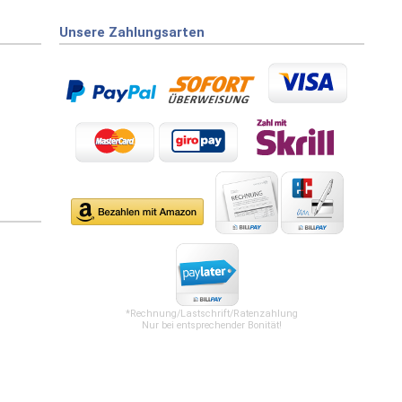
Unsere Zahlungsarten
*Rechnung/Lastschrift/Ratenzahlung
Nur bei entsprechender Bonität!