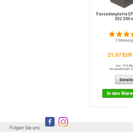
l
pro clima DB Plus
Dampfbremsbahn 1,35 m x 50 m
Fassadenplatte E
032 200
0
Meinungen
2
Meinung
207,70 EUR
[3,08 EUR pro QM]
21,07 EUR
incl. 19 % MwSt.
Versandkosten: 0,00 EUR
incl. 19 % M
Versandkosten: 0
Details
Details
In den Warenkorb
In den War
Folgen Sie uns