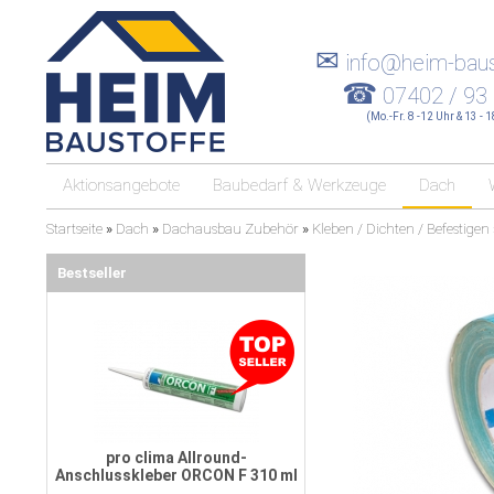
✉
info@heim-baus
☎
07402 / 93
(Mo.-Fr. 8 -12 Uhr & 13 - 
Aktionsangebote
Baubedarf & Werkzeuge
Dach
Startseite
»
Dach
»
Dachausbau Zubehör
»
Kleben / Dichten / Befestigen
Bestseller
pro clima Allround-
Anschlusskleber ORCON F 310 ml