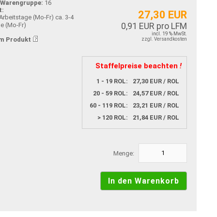
-Warengruppe:
16
t:
27,30 EUR
ca. 3-4
0,91 EUR pro LFM
ge (Mo-Fr)
incl. 19 % MwSt.
m Produkt
zzgl. Versandkosten
Staffelpreise beachten
!
1 - 19 ROL:
27,30 EUR / ROL
20 - 59 ROL:
24,57 EUR / ROL
60 - 119 ROL:
23,21 EUR / ROL
> 120 ROL:
21,84 EUR / ROL
Menge: