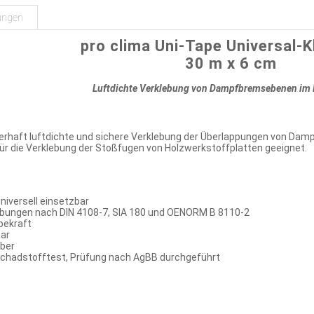
ungen
pro clima Uni-Tape Universal-
30 m x 6 cm
Luftdichte Verklebung von Dampfbremsebenen im 
uerhaft luftdichte und sichere Verklebung der Überlappungen von D
für die Verklebung der Stoßfugen von Holzwerkstoffplatten geeignet.
niversell einsetzbar
ebungen nach DIN 4108-7, SIA 180 und OENORM B 8110-2
bekraft
ar
ber
chadstofftest, Prüfung nach AgBB durchgeführt