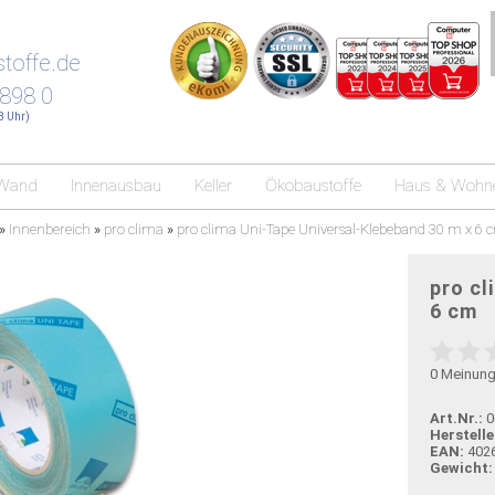
toffe.de
 898 0
18 Uhr)
Wand
Innenausbau
Keller
Ökobaustoffe
Haus & Wohn
»
Innenbereich
»
pro clima
»
pro clima Uni-Tape Universal-Klebeband 30 m x 6 
pro cl
6 cm
0
Meinun
Art.Nr.:
0
Herstelle
EAN:
402
Gewicht: