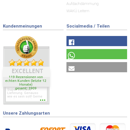
Aufdachdämmung
WAKÜ Leitern
Kundenmeinungen
Socialmedia / Teilen
EXCELLENT
119 Rezensionen von
echten Kunden (letzte 12
Monate)
gesamt: 3909
Super schnelle
Lieferung. Genauso
wie es sein soll! Gerne
wieder wenn ich was
brauche.
Unsere Zahlungsarten