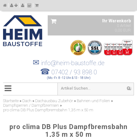
Ihr Warenkorb
0 Artikel
0,00 EUR
✉
info@heim-baustoffe.de
☎
07402 / 93 898 0
(Mo.-Fr. 8 -12 Uhr & 13 - 18 Uhr)
Startseite
»
Dach
»
Dachausbau Zubehör
»
Bahnen und Folien
»
Dampfsperren / Dampfbremsen
»
pro clima DB Plus Dampfbremsbahn 1,35 m x 50 m
pro clima DB Plus Dampfbremsbahn
1,35 m x 50 m