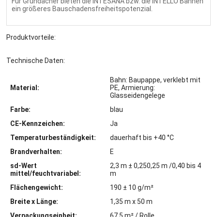
Für Gründächer bieten die INTESANA bzw. die INTELLO Bahnen
ein größeres Bauschadensfreiheitspotenzial.
Produktvorteile:
Technische Daten:
Bahn: Baupappe, verklebt mit
Material:
PE, Armierung:
Glasseidengelege
Farbe:
blau
CE-Kennzeichen:
Ja
Temperaturbeständigkeit:
dauerhaft bis +40 °C
Brandverhalten:
E
sd-Wert
2,3 m ± 0,250,25 m /0,40 bis 4
mittel/feuchtvariabel:
m
Flächengewicht:
190 ± 10 g/m²
Breite x Länge:
1,35 m x 50 m
Verpackungseinheit:
67,5 m² / Rolle