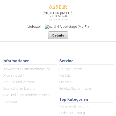
8,65 EUR
[28,83 EUR pro LTR]
incl. 19 % MwSt.
zzgl. Versandkosten
Lieferzeit:
Details
Informationen
Service
Hinweise zur Batterieentsorgung
Häufige Fragen
Widerrufsrecht
Kontakt
Zahlung und Versand
Sitemap
Datenschutzerklärung
Beliebte Suchanfragen
AGB und Kundeninformationen
Top Kategorien
Impressum
Fassadendämmung
Bodendämmung