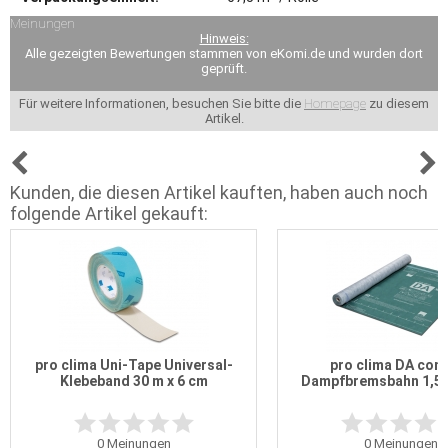
Meinungen
Hinweis:
Alle gezeigten Bewertungen stammen von eKomi.de und wurden dort
geprüft.
Für weitere Informationen, besuchen Sie bitte die
Homepage
zu diesem
Artikel.
Kunden, die diesen Artikel kauften, haben auch noch
folgende Artikel gekauft:
pro clima Uni-Tape Universal-
pro clima DA con
Klebeband 30 m x 6 cm
Dampfbremsbahn 1,5 
0
Meinungen
0
Meinungen