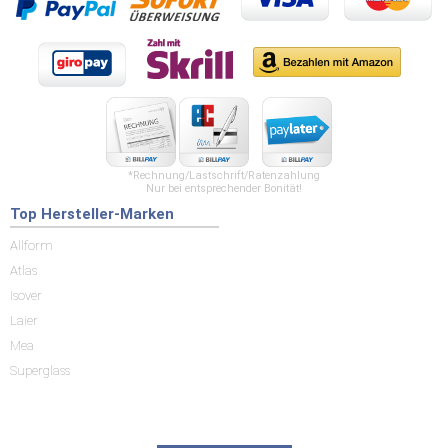
*Rechnung/Lastschrift/Ratenzahlung
Nur bei entsprechender Bonität!
Top Hersteller-Marken
Allform
Atlas
Isover
Laier
Mea
Superglass