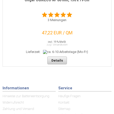
Unger UdiRECO NF 80 mm, 130 x 79 cm
3
Meinungen
47,22 EUR / QM
incl. 19 % MwSt.
zzgl. Versandkosten
Lieferzeit:
Details
Informationen
Service
Hinweise zur Batterieentsorgung
Häufige Fragen
Widerrufsrecht
Kontakt
Zahlung und Versand
Sitemap