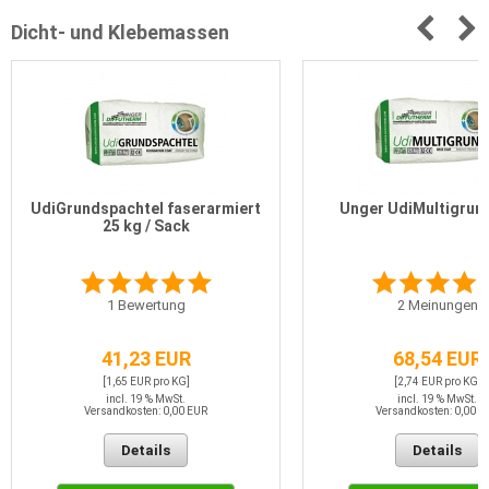
Dicht- und Klebemassen
UdiGrundspachtel faserarmiert
Unger UdiMultigrund
25 kg / Sack
1
Bewertung
2
Meinungen
41,23 EUR
68,54 EUR
[1,65 EUR pro KG]
[2,74 EUR pro KG]
incl. 19 % MwSt.
incl. 19 % MwSt.
Versandkosten: 0,00 EUR
Versandkosten: 0,00 E
Details
Details