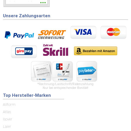
wieder wenn ich was
brauche.
Unsere Zahlungsarten
*Rechnung/Lastschrift/Ratenzahlung
Nur bei entsprechender Bonität!
Top Hersteller-Marken
Allform
Atlas
Isover
Laier