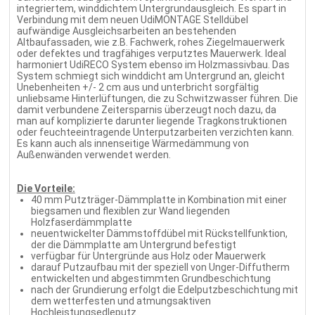
integriertem, winddichtem Untergrundausgleich. Es spart in
Verbindung mit dem neuen UdiMONTAGE Stelldübel
aufwändige Ausgleichsarbeiten an bestehenden
Altbaufassaden, wie z.B. Fachwerk, rohes Ziegelmauerwerk
oder defektes und tragfähiges verputztes Mauerwerk. Ideal
harmoniert UdiRECO System ebenso im Holzmassivbau. Das
System schmiegt sich winddicht am Untergrund an, gleicht
Unebenheiten +/- 2 cm aus und unterbricht sorgfältig
unliebsame Hinterlüftungen, die zu Schwitzwasser führen. Die
damit verbundene Zeitersparnis überzeugt noch dazu, da
man auf komplizierte darunter liegende Tragkonstruktionen
oder feuchteeintragende Unterputzarbeiten verzichten kann.
Es kann auch als innenseitige Wärmedämmung von
Außenwänden verwendet werden.
Die Vorteile:
40 mm Putzträger-Dämmplatte in Kombination mit einer
biegsamen und flexiblen zur Wand liegenden
Holzfaserdämmplatte
neuentwickelter Dämmstoffdübel mit Rückstellfunktion,
der die Dämmplatte am Untergrund befestigt
verfügbar für Untergründe aus Holz oder Mauerwerk
darauf Putzaufbau mit der speziell von Unger-Diffutherm
entwickelten und abgestimmten Grundbeschichtung
nach der Grundierung erfolgt die Edelputzbeschichtung mit
dem wetterfesten und atmungsaktiven
Hochleistungsedleputz