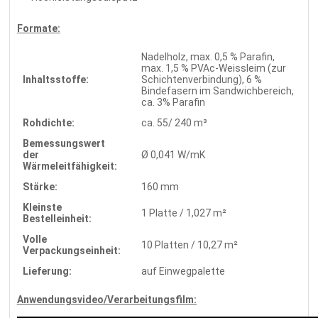
Formate:
Nadelholz, max. 0,5 % Parafin,
max. 1,5 % PVAc-Weissleim (zur
Inhaltsstoffe:
Schichtenverbindung), 6 %
Bindefasern im Sandwichbereich,
ca. 3% Parafin
Rohdichte:
ca. 55/ 240 m³
Bemessungswert
der
Ø 0,041 W/mK
Wärmeleitfähigkeit:
Stärke:
160 mm
Kleinste
1 Platte / 1,027 m²
Bestelleinheit:
Volle
10 Platten / 10,27 m²
Verpackungseinheit:
Lieferung:
auf Einwegpalette
Anwendungsvideo/Verarbeitungsfilm: