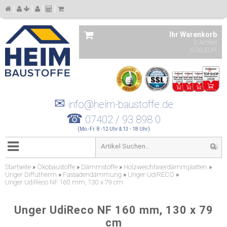
Ihr Warenkorb
0 Artikel
0,00 EUR
✉
info@heim-baustoffe.de
☎
07402 / 93 898 0
(Mo.-Fr. 8 -12 Uhr & 13 - 18 Uhr)
Startseite
»
Ökobaustoffe
»
Dämmstoffe
»
Holzweichfaserdämmplatten
»
Unger Diffutherm
»
Fassadendämmung
»
Unger UdiRECO
»
Unger UdiReco NF 160 mm, 130 x 79 cm
Unger UdiReco NF 160 mm, 130 x 79
cm