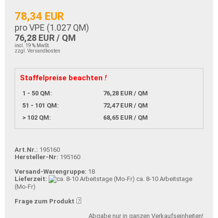
78,34 EUR
pro VPE (
1.027
QM)
76,28 EUR / QM
incl. 19 % MwSt.
zzgl. Versandkosten
Staffelpreise beachten
!
1 - 50 QM:
76,28 EUR / QM
51 - 101 QM:
72,47 EUR / QM
> 102 QM:
68,65 EUR / QM
Art.Nr.:
195160
Hersteller-Nr:
195160
Versand-Warengruppe:
18
Lieferzeit:
ca. 8-10 Arbeitstage
(Mo-Fr)
Frage zum Produkt
Abgabe nur in ganzen Verkaufseinheiten!