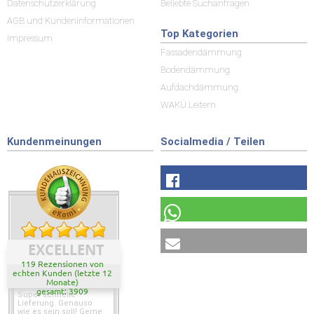
Datenschutzerklärung
Beliebte Suchanfragen
AGB und Kundeninformationen
Top Kategorien
Impressum
Fassadendämmung
Bodendämmung
Aufdachdämmung
WAKÜ Leitern
Kundenmeinungen
Socialmedia / Teilen
EXCELLENT
119 Rezensionen von
echten Kunden (letzte 12
Monate)
gesamt: 3909
Super schnelle
Lieferung. Genauso
wie es sein soll! Gerne