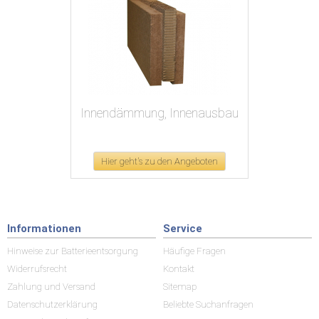
Innendämmung, Innenausbau
Hier geht's zu den Angeboten
Informationen
Service
Hinweise zur Batterieentsorgung
Häufige Fragen
Widerrufsrecht
Kontakt
Zahlung und Versand
Sitemap
Datenschutzerklärung
Beliebte Suchanfragen