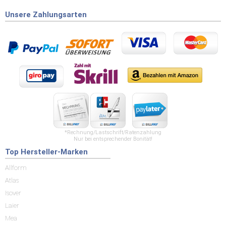
Unsere Zahlungsarten
*Rechnung/Lastschrift/Ratenzahlung
Nur bei entsprechender Bonität!
Top Hersteller-Marken
Allform
Atlas
Isover
Laier
Mea