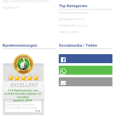
AGB und Kundeninformationen
Top Kategorien
Impressum
Fassadendämmung
Bodendämmung
Aufdachdämmung
WAKÜ Leitern
Kundenmeinungen
Socialmedia / Teilen
EXCELLENT
119 Rezensionen von
echten Kunden (letzte 12
Monate)
gesamt: 3909
Super schnelle
Lieferung. Genauso
wie es sein soll! Gerne
wieder wenn ich was
brauche.