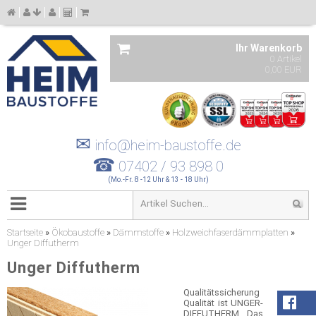
Ihr Warenkorb
0 Artikel
0,00 EUR
✉
info@heim-baustoffe.de
☎
07402 / 93 898 0
(Mo.-Fr. 8 -12 Uhr & 13 - 18 Uhr)
Startseite
»
Ökobaustoffe
»
Dämmstoffe
»
Holzweichfaserdämmplatten
»
Unger Diffutherm
Unger Diffutherm
Qualitätssicherung
Qualität ist UNGER-
DIFFUTHERM. Das