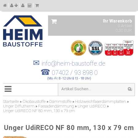
Ihr Warenkorb
0 Artikel
0,00 EUR
✉
info@heim-baustoffe.de
☎
07402 / 93 898 0
(Mo.-Fr. 8 -12 Uhr & 13 - 18 Uhr)
Startseite
»
Ökobaustoffe
»
Dämmstoffe
»
Holzweichfaserdämmplatten
»
Unger Diffutherm
»
Fassadendämmung
»
Unger UdiRECO
»
Unger UdiRECO NF 80 mm, 130 x 79 cm
Unger UdiRECO NF 80 mm, 130 x 79 cm