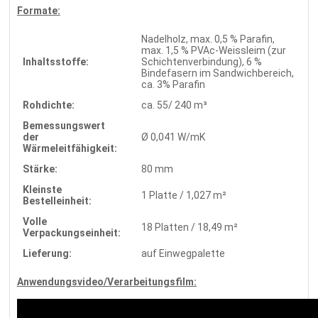
Formate:
Nadelholz, max. 0,5 % Parafin,
max. 1,5 % PVAc-Weissleim (zur
Inhaltsstoffe:
Schichtenverbindung), 6 %
Bindefasern im Sandwichbereich,
ca. 3% Parafin
Rohdichte:
ca. 55/ 240 m³
Bemessungswert
der
Ø 0,041 W/mK
Wärmeleitfähigkeit:
Stärke:
80 mm
Kleinste
1 Platte / 1,027 m²
Bestelleinheit:
Volle
18 Platten / 18,49 m²
Verpackungseinheit:
Lieferung:
auf Einwegpalette
Anwendungsvideo/Verarbeitungsfilm: