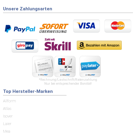
Unsere Zahlungsarten
*Rechnung/Lastschrift/Ratenzahlung
Nur bei entsprechender Bonität!
Top Hersteller-Marken
Allform
Atlas
Isover
Laier
Mea