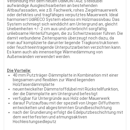
Verbindung mit dem neuen UdiMONTAGE Stelldübel
aufwändige Ausgleichsarbeiten an bestehenden
Altbaufassaden, wie z.B. Fachwerk, rohes Ziegelmauerwerk
oder defektes und tragfähiges verputztes Mauerwerk. Ideal
harmoniert UdiRECO System ebenso im Holzmassivbau. Das
System schmiegt sich winddicht am Untergrund an, gleicht
Unebenheiten +/- 2 cm aus und unterbricht sorgfältig
unliebsame Hinterlüftungen, die zu Schwitzwasser führen. Die
damit verbundene Zeitersparnis überzeugt noch dazu, da
man auf komplizierte darunter liegende Tragkonstruktionen
oder feuchteeintragende Unterputzarbeiten verzichten kann.
Es kann auch als innenseitige Wärmedämmung von
Außenwänden verwendet werden.
Die Vorteile:
40 mm Putzträger-Dämmplatte in Kombination mit einer
biegsamen und flexiblen zur Wand liegenden
Holzfaserdämmplatte
neuentwickelter Dämmstoffdübel mit Rückstellfunktion,
der die Dämmplatte am Untergrund befestigt
verfügbar für Untergründe aus Holz oder Mauerwerk
darauf Putzaufbau mit der speziell von Unger-Diffutherm
entwickelten und abgestimmten Grundbeschichtung
nach der Grundierung erfolgt die Edelputzbeschichtung mit
dem wetterfesten und atmungsaktiven
Hochleistungsedleputz