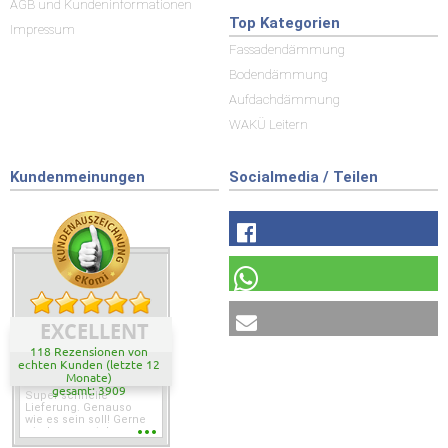
AGB und Kundeninformationen
Top Kategorien
Impressum
Fassadendämmung
Bodendämmung
Aufdachdämmung
WAKÜ Leitern
Kundenmeinungen
Socialmedia / Teilen
EXCELLENT
118 Rezensionen von
echten Kunden (letzte 12
Monate)
gesamt: 3909
Super schnelle
Lieferung. Genauso
wie es sein soll! Gerne
wieder wenn ich was
brauche.