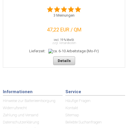
3
Meinungen
47,22 EUR / QM
incl. 19 % MwSt.
zzgl. Versandkosten
Lieferzeit:
Details
Informationen
Service
Hinweise zur Batterieentsorgung
Häufige Fragen
Widerrufsrecht
Kontakt
Zahlung und Versand
Sitemap
Datenschutzerklärung
Beliebte Suchanfragen