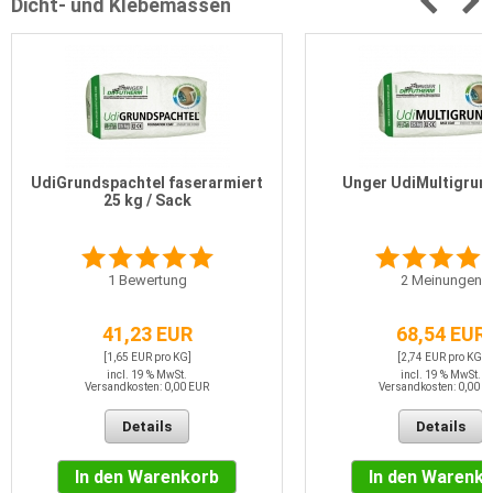
Dicht- und Klebemassen
UdiGrundspachtel faserarmiert
Unger UdiMultigrund
25 kg / Sack
1
Bewertung
2
Meinungen
41,23 EUR
68,54 EUR
[1,65 EUR pro KG]
[2,74 EUR pro KG]
incl. 19 % MwSt.
incl. 19 % MwSt.
Versandkosten: 0,00 EUR
Versandkosten: 0,00 E
Details
Details
In den Warenkorb
In den Warenk