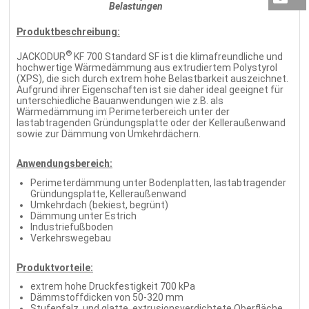
Belastungen
Produktbeschreibung:
®
JACKODUR
KF 700 Standard SF ist die klimafreundliche und
hochwertige Wärmedämmung aus extrudiertem Polystyrol
(XPS), die sich durch extrem hohe Belastbarkeit auszeichnet.
Aufgrund ihrer Eigenschaften ist sie daher ideal geeignet für
unterschiedliche Bauanwendungen wie z.B. als
Wärmedämmung im Perimeterbereich unter der
lastabtragenden Gründungsplatte oder der Kelleraußenwand
sowie zur Dämmung von Umkehrdächern.
Anwendungsbereich:
Perimeterdämmung unter Bodenplatten, lastabtragender
Gründungsplatte, Kelleraußenwand
Umkehrdach (bekiest, begrünt)
Dämmung unter Estrich
Industriefußboden
Verkehrswegebau
Produktvorteile:
extrem hohe Druckfestigkeit 700 kPa
Dämmstoffdicken von 50-320 mm
Stufenfalz und glatte, extrusionsverdichtete Oberfläche