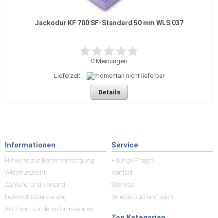
Jackodur KF 700 SF-Standard 50 mm WLS 037
0
Meinungen
Lieferzeit:
Details
Informationen
Service
Hinweise zur Batterieentsorgung
Häufige Fragen
Widerrufsrecht
Kontakt
Zahlung und Versand
Sitemap
Datenschutzerklärung
Beliebte Suchanfragen
AGB und Kundeninformationen
Top Kategorien