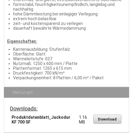
formstabil, feuchtigkeitsunempfindlich, langlebig und
nachhaltig
hohe Dämmleistung bei einlagiger Verlegung
extrem hoch belastbar
zeit- und kostensparend zu verlegen
dauerhaft bewährte Wärmedämmung
Eigenschaften:
Kantenausbildung: Stufenfalz
Oberfläche: Glatt
Wärmeleitstufe: 037
Nutzmaß: 1250 x 600 mm / Platte
Plattenformat: 1265 x 615 mm
Druckfestigkeit: 700 kN/m²
Verpackungseinheit: 8 Platten / 6,00 m² / Paket
Meinungen
Downloads:
Produktdatenblatt_Jackodur
1.16
Download
KF 700 SF
MB