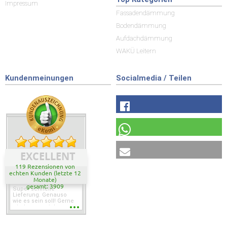
Impressum
Fassadendämmung
Bodendämmung
Aufdachdämmung
WAKÜ Leitern
Kundenmeinungen
Socialmedia / Teilen
EXCELLENT
119 Rezensionen von
echten Kunden (letzte 12
Monate)
gesamt: 3909
Super schnelle
Lieferung. Genauso
wie es sein soll! Gerne
wieder wenn ich was
brauche.