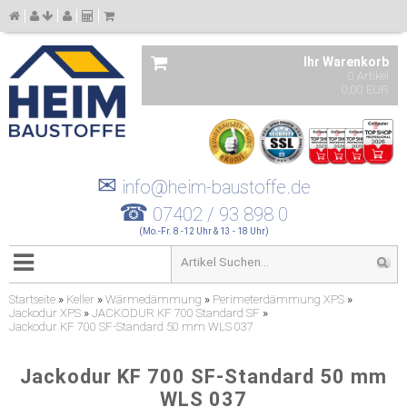
Ihr Warenkorb
0 Artikel
0,00 EUR
✉
info@heim-baustoffe.de
☎
07402 / 93 898 0
(Mo.-Fr. 8 -12 Uhr & 13 - 18 Uhr)
Startseite
»
Keller
»
Wärmedämmung
»
Perimeterdämmung XPS
»
Jackodur XPS
»
JACKODUR KF 700 Standard SF
»
Jackodur KF 700 SF-Standard 50 mm WLS 037
Jackodur KF 700 SF-Standard 50 mm
WLS 037