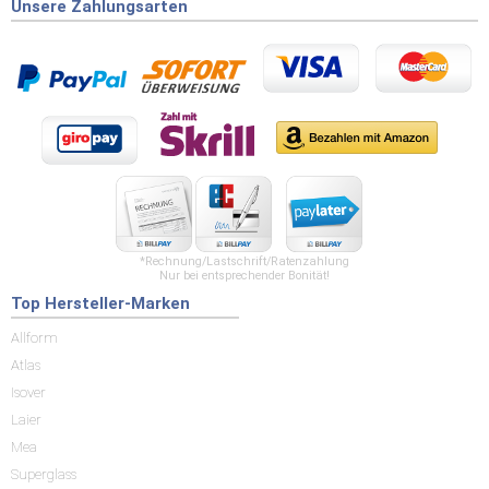
Unsere Zahlungsarten
*Rechnung/Lastschrift/Ratenzahlung
Nur bei entsprechender Bonität!
Top Hersteller-Marken
Allform
Atlas
Isover
Laier
Mea
Superglass