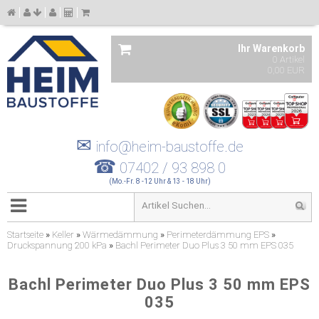
Ihr Warenkorb
0 Artikel
0,00 EUR
✉
info@heim-baustoffe.de
☎
07402 / 93 898 0
(Mo.-Fr. 8 -12 Uhr & 13 - 18 Uhr)
Startseite
»
Keller
»
Wärmedämmung
»
Perimeterdämmung EPS
»
Druckspannung 200 kPa
»
Bachl Perimeter Duo Plus 3 50 mm EPS 035
Bachl Perimeter Duo Plus 3 50 mm EPS
035