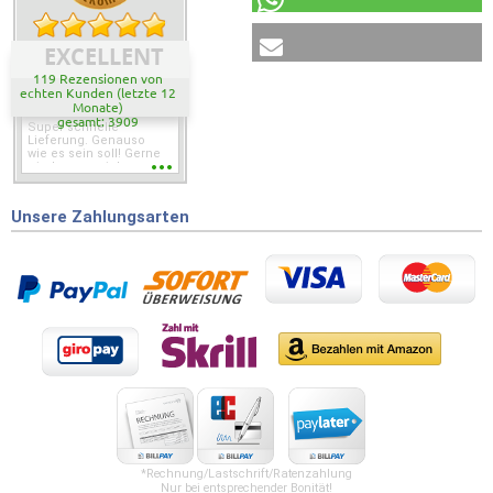
EXCELLENT
119 Rezensionen von
echten Kunden (letzte 12
Monate)
gesamt: 3909
Super schnelle
Lieferung. Genauso
wie es sein soll! Gerne
wieder wenn ich was
brauche.
Unsere Zahlungsarten
*Rechnung/Lastschrift/Ratenzahlung
Nur bei entsprechender Bonität!