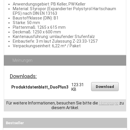
Anwendungsgebiet: PB Keller, PW Keller
Material: Styropor (Expandierter Polystyrol Hartschaum
EPS) nach DIN EN 13163
Baustoffklasse (DIN): B1
Stärke: 50 mm
Plattenmaß: 1265 x 615 mm
Deckmaß: 1250 x 600 mm
Kantenausführung: umlaufender Stufenfalz
Einbautiefe: 3 m laut Zulassung Z-23.33-1257
Verpackungseinheit: 6,22 m² / Paket
Meinungen
Downloads:
123.31
Download
Produktdatenblatt_DuoPlus3
KB
Für weitere Informationen, besuchen Sie bitte die
Homepage
zu
diesem Artikel.
Bestseller