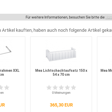
Für weitere Informationen, besuchen Sie bitte die
Hom
 Artikel kauften, haben auch noch folgende Artikel geka
srahmen XXL
Mea Lichtschachtaufsatz 150 x
Mea Mu
 cm
54 x 70 cm
en
0
Meinungen
EUR
365,30 EUR