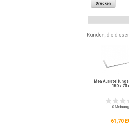
Drucken
Kunden, die diesen
m
Mea BefSet Universal bis 160 mm
Dämmung
Mea Aussteifung
150 x 70
2
Meinungen
0
Meinung
36,30 EUR
61,70 
incl. 19 % MwSt.
Versandkosten: 0,00 EUR