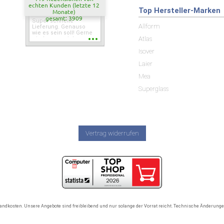
echten Kunden (letzte 12
Top Hersteller-Marken
Monate)
gesamt: 3909
Super schnelle
Allform
Lieferung. Genauso
wie es sein soll! Gerne
Atlas
wieder wenn ich was
brauche.
Isover
Laier
Mea
Superglass
Vertrag widerrufen
rsandkosten. Unsere Angebote sind freibleibend und nur solange der Vorrat reicht. Technische Änderun