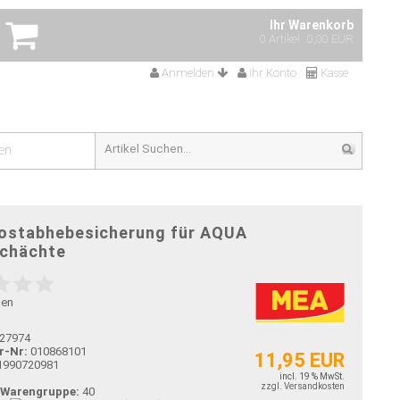
Ihr Warenkorb
0 Artikel
0,00 EUR
Anmelden
Ihr Konto
Kasse
en
ostabhebesicherung für AQUA
schächte
gen
27974
r-Nr:
010868101
11,95 EUR
1990720981
incl. 19 % MwSt.
zzgl. Versandkosten
-Warengruppe:
40