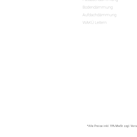
Bodendämmung
Aufdachdämmung
WAKÜ Leitern
*Alle Preise inkl. 19% MwSt. zzgl. Ve