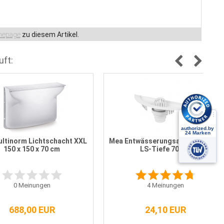
epage
zu diesem Artikel.
uft:
ltinorm Lichtschacht XXL
Mea Entwässerungsanschluss für
150 x 150 x 70 cm
LS-Tiefe 70 cm
0
Meinungen
4
Meinungen
688,00 EUR
24,10 EUR