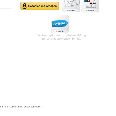
*Rechnung/Lastschrift/Ratenzahlung
Nur bei entsprechender Bonität!
gen und Irrtümer nicht ausgeschlossen.