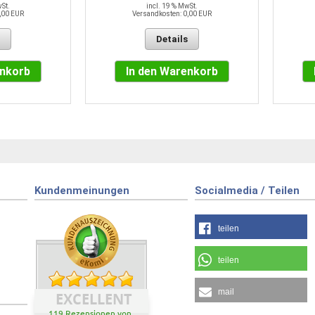
wSt.
incl. 19 % MwSt.
,00 EUR
Versandkosten: 0,00 EUR
Details
enkorb
In den Warenkorb
Kundenmeinungen
Socialmedia / Teilen
teilen
teilen
mail
EXCELLENT
119 Rezensionen von