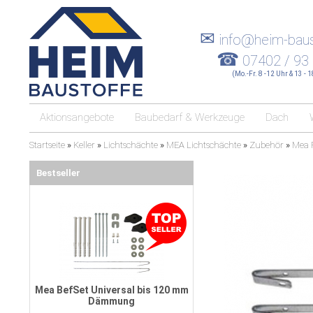
✉
info@heim-baus
☎
07402 / 93
(Mo.-Fr. 8 -12 Uhr & 13 - 
Aktionsangebote
Baubedarf & Werkzeuge
Dach
Startseite
»
Keller
»
Lichtschächte
»
MEA Lichtschächte
»
Zubehör
»
Mea 
Bestseller
Mea BefSet Universal bis 120 mm
Dämmung