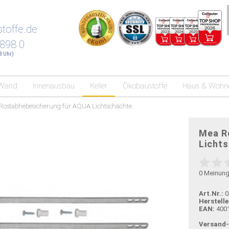
toffe.de
 898 0
18 Uhr)
Wand
Innenausbau
Keller
Ökobaustoffe
Haus & Wohn
Rostabhebesicherung für AQUA Lichtschächte
Mea R
Licht
0
Meinun
Art.Nr.:
0
Herstelle
EAN:
400
Versand