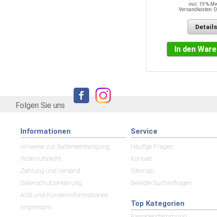
incl. 19 % M
Versandkosten: 0
Details
Details
In den Warenkorb
In den War
Folgen Sie uns
Informationen
Service
Hinweise zur Batterieentsorgung
Häufige Fragen
Widerrufsrecht
Kontakt
Zahlung und Versand
Sitemap
Datenschutzerklärung
Beliebte Suchanfragen
AGB und Kundeninformationen
Top Kategorien
Impressum
Fassadendämmung