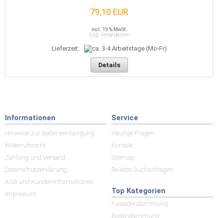
79,10 EUR
incl. 19 % MwSt.
zzgl. Versandkosten
Lieferzeit:
Details
Informationen
Service
Hinweise zur Batterieentsorgung
Häufige Fragen
Widerrufsrecht
Kontakt
Zahlung und Versand
Sitemap
Datenschutzerklärung
Beliebte Suchanfragen
AGB und Kundeninformationen
Top Kategorien
Impressum
Fassadendämmung
Bodendämmung