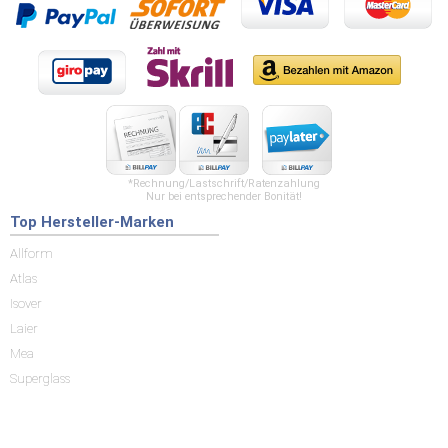
*Rechnung/Lastschrift/Ratenzahlung
Nur bei entsprechender Bonität!
Top Hersteller-Marken
Allform
Atlas
Isover
Laier
Mea
Superglass