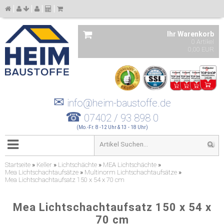
Ihr Warenkorb
0 Artikel
0,00 EUR
✉
info@heim-baustoffe.de
☎
07402 / 93 898 0
(Mo.-Fr. 8 -12 Uhr & 13 - 18 Uhr)
Startseite
»
Keller
»
Lichtschächte
»
MEA Lichtschächte
»
Mea Lichtschachtaufsätze
»
Multinorm Lichtschachtaufsätze
»
Mea Lichtschachtaufsatz 150 x 54 x 70 cm
Mea Lichtschachtaufsatz 150 x 54 x
70 cm