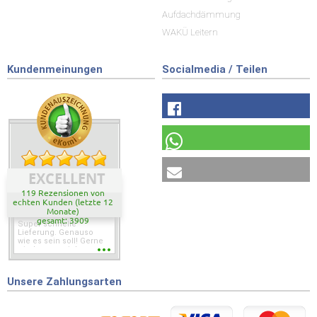
Aufdachdämmung
WAKÜ Leitern
Kundenmeinungen
Socialmedia / Teilen
EXCELLENT
119 Rezensionen von
echten Kunden (letzte 12
Monate)
gesamt: 3909
Super schnelle
Lieferung. Genauso
wie es sein soll! Gerne
wieder wenn ich was
brauche.
Unsere Zahlungsarten