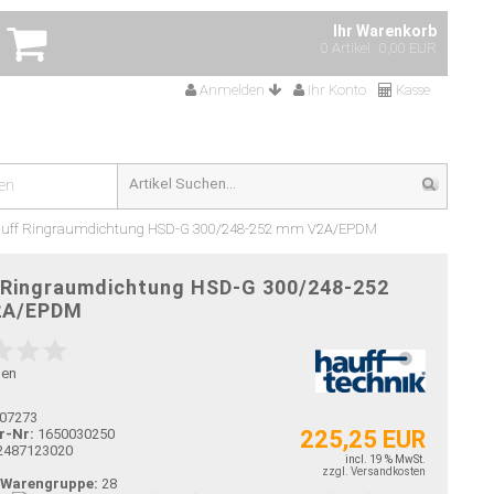
Ihr Warenkorb
0 Artikel
0,00 EUR
Anmelden
Ihr Konto
Kasse
en
uff Ringraumdichtung HSD-G 300/248-252 mm V2A/EPDM
 Ringraumdichtung HSD-G 300/248-252
2A/EPDM
gen
07273
225,25 EUR
r-Nr:
1650030250
2487123020
incl. 19 % MwSt.
zzgl. Versandkosten
-Warengruppe:
28