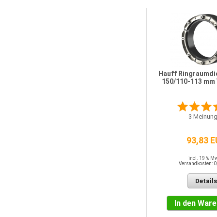
Hauff Ringraumd
150/110-113 mm
3
Meinung
93,83 
incl. 19 % M
Versandkosten: 0
Details
In den War