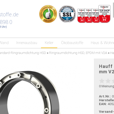
toffe.de
 898 0
18 Uhr)
Wand
Innenausbau
Keller
Ökobaustoffe
Haus & Wohn
andard-Ringraumdichtung HSD
»
Ringraumdichtung HSD, EPDM mit V2A
»
Ha
Hauff
mm V
0
Meinun
Art.Nr.:
0
Herstelle
EAN:
405
Versand