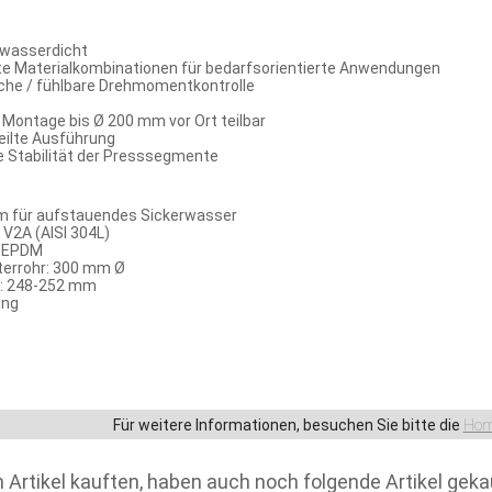
 wasserdicht
te Materialkombinationen für bedarfsorientierte Anwendungen
che / fühlbare Drehmomentkontrolle
 Montage bis Ø 200 mm vor Ort teilbar
ilte Ausführung
le Stabilität der Presssegmente
m für aufstauendes Sickerwasser
i V2A (AISI 304L)
n EPDM
terrohr: 300 mm Ø
r: 248-252 mm
ung
Für weitere Informationen, besuchen Sie bitte die
Hom
 Artikel kauften, haben auch noch folgende Artikel geka