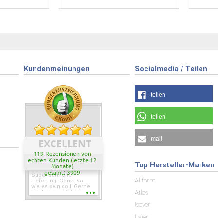
Kundenmeinungen
Socialmedia / Teilen
teilen
teilen
mail
EXCELLENT
119 Rezensionen von
echten Kunden (letzte 12
Top Hersteller-Marken
Monate)
gesamt: 3909
Super schnelle
Allform
Lieferung. Genauso
wie es sein soll! Gerne
Atlas
wieder wenn ich was
brauche.
Isover
Laier