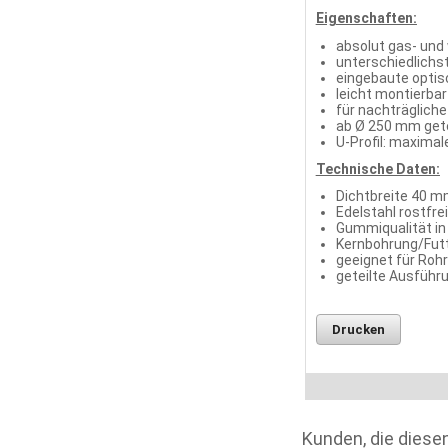
Eigenschaften:
absolut gas- und
unterschiedlichs
eingebaute optis
leicht montierbar
für nachträgliche
ab Ø 250 mm gete
U-Profil: maxima
Technische Daten:
Dichtbreite 40 m
Edelstahl rostfre
Gummiqualität i
Kernbohrung/Fut
geeignet für Roh
geteilte Ausführ
Drucken
Kunden, die diesen