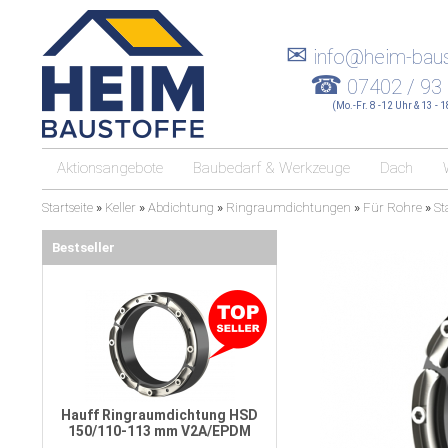
✉
info@heim-baus
☎
07402 / 93
(Mo.-Fr. 8 -12 Uhr & 13 - 
Aktionsangebote
Baubedarf & Werkzeuge
Dach
Startseite
»
Keller
»
Abdichtung
»
Ringraumdichtungen
»
Für Rohre
»
St
Bestseller
Hauff Ringraumdichtung HSD
150/110-113 mm V2A/EPDM