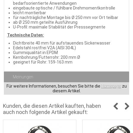
bedarfsorientierte Anwendungen
eingebaute optische / fühlbare Drehmomentkontrolle
leicht montierbar
für nachträgliche Montage bis Ø 250 mm vor Ort teilbar
ab Ø 250 mm geteilte Ausführung
U-Profil: maximale Stabilität der Presssegmente
Technische Daten:
Dichtbreite 40 mm für aufstauendes Sickerwasser
Edelstahl rostfrei V2A (AISI 304L)
Gummiqualität in EPDM
Kernbohrung/Futterrohr: 200 mm Ø
geeignet für Rohr: 159-163 mm
Meinungen
Für weitere Informationen, besuchen Sie bitte die
Homepage
zu
diesem Artikel.
Kunden, die diesen Artikel kauften, haben
auch noch folgende Artikel gekauft: