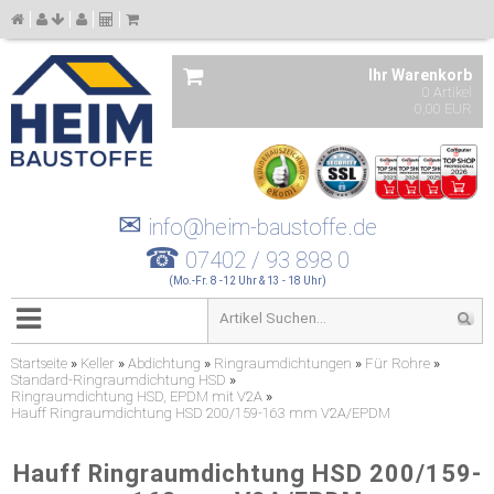
Ihr Warenkorb
0 Artikel
0,00 EUR
✉
info@heim-baustoffe.de
☎
07402 / 93 898 0
(Mo.-Fr. 8 -12 Uhr & 13 - 18 Uhr)
Startseite
»
Keller
»
Abdichtung
»
Ringraumdichtungen
»
Für Rohre
»
Standard-Ringraumdichtung HSD
»
Ringraumdichtung HSD, EPDM mit V2A
»
Hauff Ringraumdichtung HSD 200/159-163 mm V2A/EPDM
Hauff Ringraumdichtung HSD 200/159-