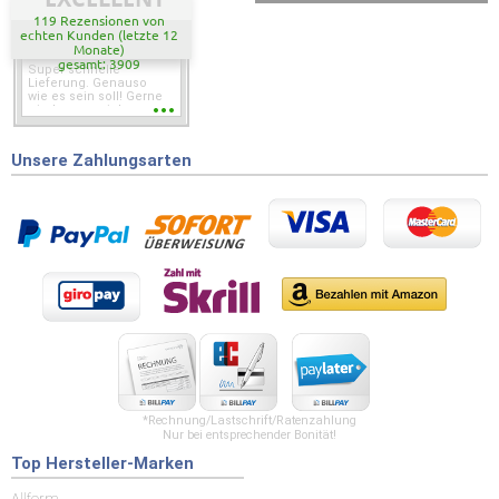
119 Rezensionen von
echten Kunden (letzte 12
Monate)
gesamt: 3909
Super schnelle
Lieferung. Genauso
wie es sein soll! Gerne
wieder wenn ich was
brauche.
Unsere Zahlungsarten
*Rechnung/Lastschrift/Ratenzahlung
Nur bei entsprechender Bonität!
Top Hersteller-Marken
Allform