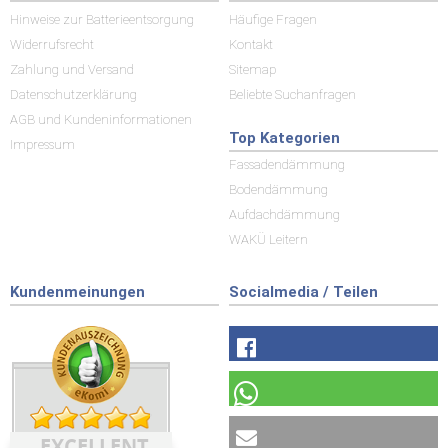
Hinweise zur Batterieentsorgung
Häufige Fragen
Widerrufsrecht
Kontakt
Zahlung und Versand
Sitemap
Datenschutzerklärung
Beliebte Suchanfragen
AGB und Kundeninformationen
Top Kategorien
Impressum
Fassadendämmung
Bodendämmung
Aufdachdämmung
WAKÜ Leitern
Kundenmeinungen
Socialmedia / Teilen
EXCELLENT